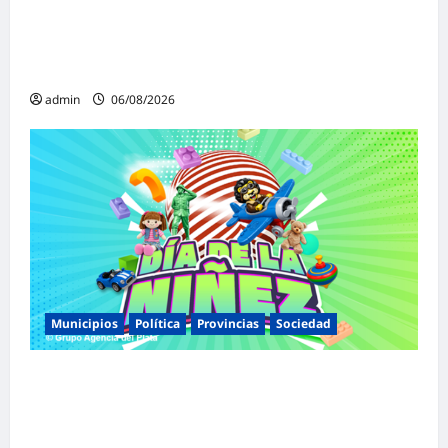
«Presidente cipayo»: Mayans cruzó con
dureza a Milei y advirtió sobre un juicio
político por traición a la Patria
admin
06/08/2026
Municipios
Política
Provincias
Sociedad
Malvinas Argentinas celebra el Día de la
Niñez con dos jornadas de juegos,
espectáculos y actividades para toda la