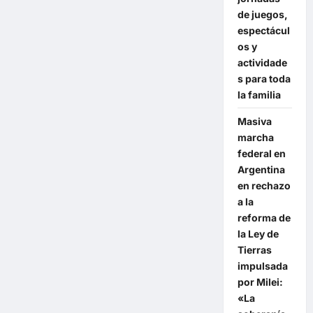
de juegos,
espectácul
os y
actividade
s para toda
la familia
Masiva
marcha
federal en
Argentina
en rechazo
a la
reforma de
la Ley de
Tierras
impulsada
por Milei:
«La