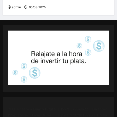
admin
05/08/2026
©
El Tintero – Diario Digital |
ISSN 2796-9622
| Director
Propietario: Oscar Dufour | Pyme N°
921012226
| DNM-