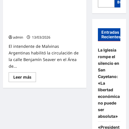
Busca
Leo Nardini con más obra pública
pone en valor la «conciencia social
y ambiental» y destaca el desarrollo
que se genera junto al sector
privado
Entradas
Recientes
admin
13/03/2026
El intendente de Malvinas
La Iglesia
Argentinas habilitó la circulación de
rompe el
la calle Benjamín Seaver en el Área
silencio en
de...
San
Cayetano:
Lee
Leer más
más
«La
sobre
Leo
libertad
Nardini
económica
con
más
no puede
obra
pública
ser
pone
absoluta»
en
valor
la
«President