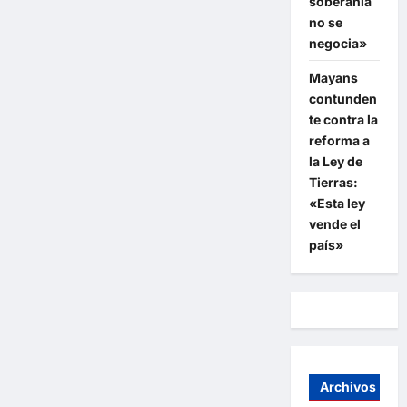
soberanía
no se
negocia»
Mayans
contunden
te contra la
reforma a
la Ley de
Tierras:
«Esta ley
vende el
país»
Archivos