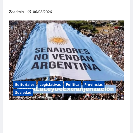
familia
admin
06/08/2026
Editoriales
Legislativas
Política
Provincias
Sociedad
Masiva marcha federal en Argentina en
rechazo a la reforma de la Ley de Tierras
impulsada por Milei: «La soberanía no se
negocia»