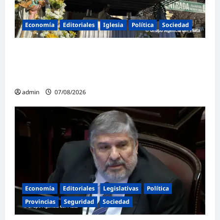
Economía
Editoriales
Iglesia
Política
Sociedad
La Iglesia rompe el silencio en San
Cayetano: «La libertad económica no puede
ser absoluta»
admin
07/08/2026
Economía
Editoriales
Legislativas
Política
Provincias
Seguridad
Sociedad