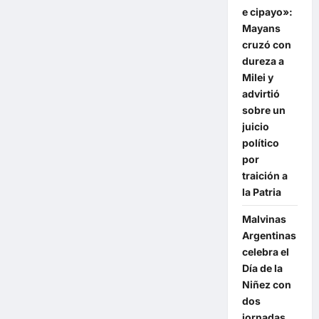
«conciencia
social
e cipayo»:
y
Mayans
ambiental»
y
cruzó con
destaca
el
dureza a
desarrollo
Milei y
que
se
advirtió
genera
junto
sobre un
al
juicio
sector
privado
político
por
traición a
la Patria
Malvinas
Argentinas
celebra el
Día de la
Niñez con
dos
jornadas