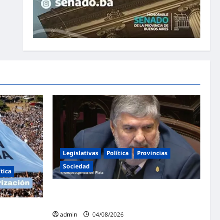
Legislativas
Política
Provincias
Sociedad
ítica
Mayans contundente contra la reforma a la
Ley de Tierras: «Esta ley vende el país»
ntina en
admin
04/08/2026