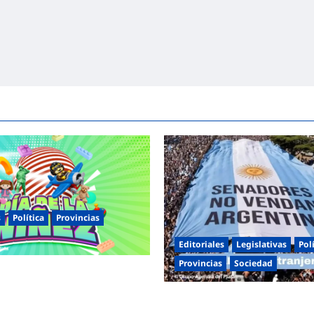
s
Política
Provincias
Editoriales
Legislativas
Pol
Provincias
Sociedad
entinas celebra el Día de la
s jornadas de juegos,
Masiva marcha federal en Arge
 y actividades para toda la