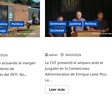
Gremiales
Justicia
Política
sticia
Política
Sociedad
bajo
La CGT presentó un amparo judicial
 amparo contra el
para frenar la «Ley de Reforma Laboral
 del INTI
admin
06/03/2026
/2026
La CGT presentó el amparo ante el
tá actuando al margen
Juzgado en lo Contencioso
ntento de
Administrativo de Enrique Lavie Pico.
 del INTI. No...
La...
Lee
Leer más
e
más
sobre
entó
La
CGT
aro
presentó
ra
un