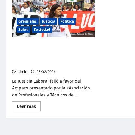
inte
intentar
de
frenar
cierr
la
del
privatización
INTI
de
Gremiales
Justicia
Política
AySA
y
Salud
Sociedad
proteger
el
derecho
Trabajadores del Garrahan con fallo
al
agua
judicial favorable contra los sumarios y
potable
despidos persecutorios del gobierno de
Milei
admin
23/02/2026
La Justicia Laboral falló a favor del
Amparo presentado por la «Asociación
de Profesionales y Técnicos del...
Lee
Leer más
más
sobre
Trabajadores
del
Garrahan
con