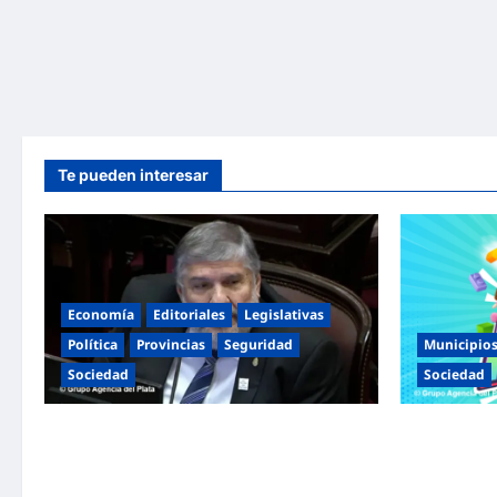
Te pueden interesar
Economía
Editoriales
Legislativas
Política
Provincias
Seguridad
Municipio
Sociedad
Sociedad
«Presidente cipayo»: Mayans cruzó con
Malvinas Arg
dureza a Milei y advirtió sobre un juicio
Niñez con do
político por traición a la Patria
espectáculos