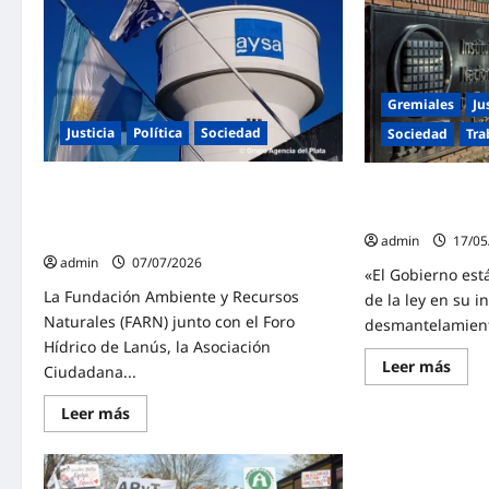
Gremiales
Ju
Justicia
Política
Sociedad
Sociedad
Tra
Nuevo amparo para intentar frenar la
ATE presentó un
privatización de AySA y proteger el
intento de cierre
derecho al agua potable
admin
17/05
admin
07/07/2026
«El Gobierno es
La Fundación Ambiente y Recursos
de la ley en su i
Naturales (FARN) junto con el Foro
desmantelamiento
Hídrico de Lanús, la Asociación
Lee
Leer más
Ciudadana...
más
sobr
ATE
Lee
Leer más
pres
más
un
sobre
amp
Nuevo
cont
amparo
el
para