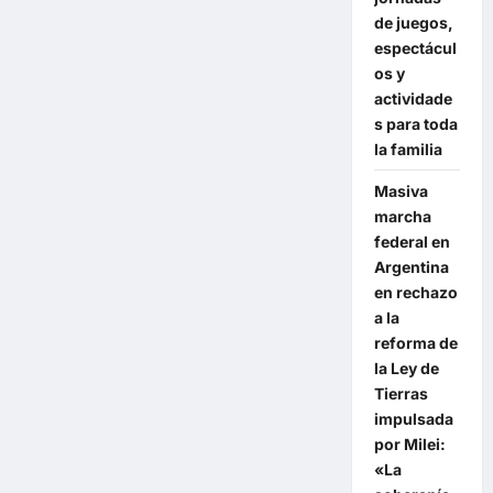
de juegos,
espectácul
os y
actividade
s para toda
la familia
Masiva
marcha
federal en
Argentina
en rechazo
a la
reforma de
la Ley de
Tierras
impulsada
por Milei:
«La