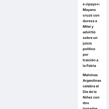
Nación
e cipayo»:
Mayans
cruzó con
dureza a
Milei y
advirtió
sobre un
juicio
político
por
traición a
la Patria
Malvinas
Argentinas
celebra el
Día de la
Niñez con
dos
jornadas