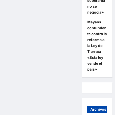
soberanía
no se
negocia»
Mayans
contunden
te contra la
reforma a
la Ley de
Tierras:
«Esta ley
vende el
país»
Archivos