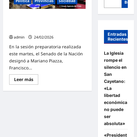
Política
Provincias
Sociedad
Busca
Francisco Fernández juro en el
Senado como Auditor General de la
Nación
Entradas
admin
24/02/2026
Recientes
En la sesión preparatoria realizada
La Iglesia
este martes, el Senado de la Nación
rompe el
designó a Mariano Piazza,
silencio en
Francisco...
San
Lee
Leer más
Cayetano:
más
sobre
«La
Francisco
libertad
Fernández
juro
económica
en
el
no puede
Senado
ser
como
Auditor
absoluta»
General
de
la
«President