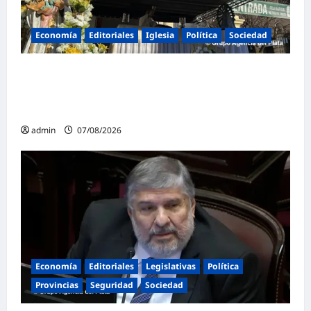
Economía
Editoriales
Iglesia
Política
Sociedad
La Iglesia rompe el silencio en San
Cayetano: «La libertad económica no puede
ser absoluta»
admin
07/08/2026
Economía
Editoriales
Legislativas
Política
Provincias
Seguridad
Sociedad