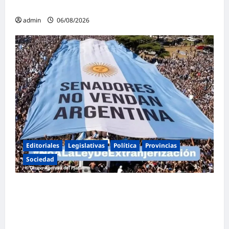
familia
admin
06/08/2026
Editoriales
Legislativas
Política
Provincias
Sociedad
Masiva marcha federal en Argentina en
rechazo a la reforma de la Ley de Tierras
impulsada por Milei: «La soberanía no se
negocia»