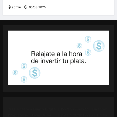
admin
05/08/2026
©
El Tintero – Diario Digital |
ISSN 2796-9622
| Director
Propietario: Oscar Dufour | Pyme N°
921012226
| DNM-