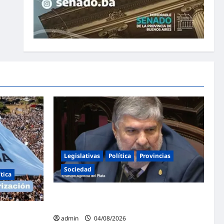
Legislativas
Política
Provincias
Sociedad
ítica
Mayans contundente contra la reforma a la
Ley de Tierras: «Esta ley vende el país»
ntina en
admin
04/08/2026