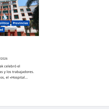
olítica
Provincias
ad
 el emblemático
dente Perón» de
/2026
ak celebró el
as y los trabajadores.
os, el «Hospital...
e
lió