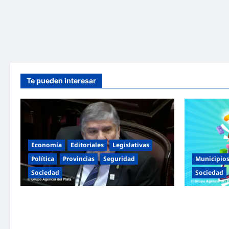
Te pueden interesar
Economía
Editoriales
Legislativas
Política
Provincias
Seguridad
Municipio
Sociedad
Sociedad
«Presidente cipayo»: Mayans cruzó con
Malvinas Arg
dureza a Milei y advirtió sobre un juicio
Niñez con do
político por traición a la Patria
espectáculos