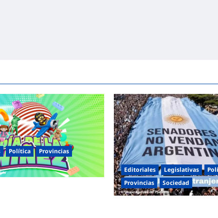
s
Política
Provincias
Editoriales
Legislativas
Pol
Provincias
Sociedad
entinas celebra el Día de la
s jornadas de juegos,
Masiva marcha federal en Arge
 y actividades para toda la