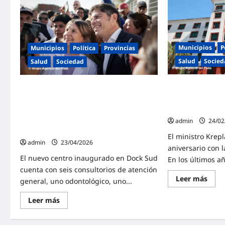
Municipios
P
Municipios
Política
Provincias
Salud
Socied
Salud
Sociedad
Cumplió 75 años
Kicillof inauguró en Avellaneda un
«Hospital Presi
centro de cuidado familiar y
Avellaneda
comunitario: «Mientras Milei
desfinancia la salud, nosotros
admin
24/02
ampliamos derechos»
El ministro Krepl
admin
23/04/2026
aniversario con l
El nuevo centro inaugurado en Dock Sud
En los últimos añ
cuenta con seis consultorios de atención
Lee
Leer más
general, uno odontológico, uno...
más
sobr
Cump
Lee
Leer más
75
más
años
sobre
el
Kicillof