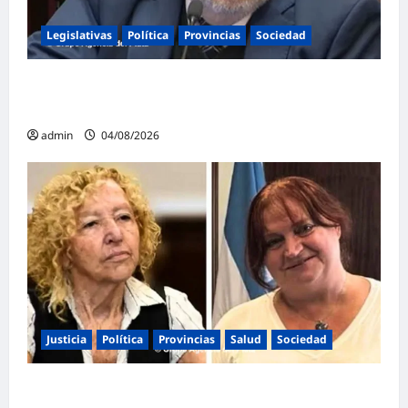
Legislativas
Política
Provincias
Sociedad
Mayans contundente contra la reforma a la
Ley de Tierras: «Esta ley vende el país»
admin
04/08/2026
Justicia
Política
Provincias
Salud
Sociedad
La Justicia Federal detuvo a dos