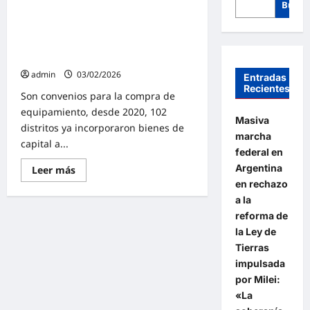
Busca
Kicillof y Cuattromo firmaron
convenios con intendentes:
«Nuestra banca pública va a estar al
servicio de los municipios»
admin
03/02/2026
Entradas
Recientes
Son convenios para la compra de
equipamiento, desde 2020, 102
Masiva
distritos ya incorporaron bienes de
marcha
capital a...
federal en
Argentina
Lee
Leer más
más
en rechazo
sobre
Kicillof
a la
y
reforma de
Cuattromo
firmaron
la Ley de
convenios
con
Tierras
intendentes:
impulsada
«Nuestra
banca
por Milei:
pública
va
«La
a