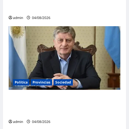
exfuncionarias de la ANMAT y el INAME por
la causa del fentanilo contaminado
admin
04/08/2026
Política
Provincias
Sociedad
Ziliotto anticipa el impacto de «El Niño»
creando una «Unidad de Gestión» para
proteger el territorio pampeano
admin
04/08/2026