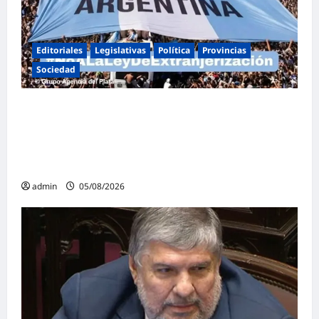
Editoriales
Legislativas
Política
Provincias
Sociedad
Masiva marcha federal en Argentina en
rechazo a la reforma de la Ley de Tierras
impulsada por Milei: «La soberanía no se
negocia»
admin
05/08/2026