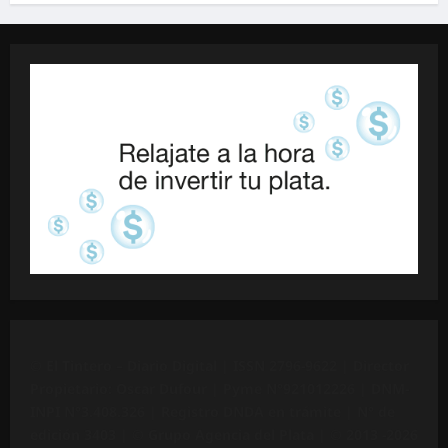
©
El Tintero – Diario Digital |
ISSN 2796-9622
| Director
Propietario: Oscar Dufour | Pyme N°
921012226
| DNM-
INPI N°3.408.326 | Registro DNDA en trámite | N° de
edición 3403 |
© Grupo Agencia del Plata
| © 2013 -2026