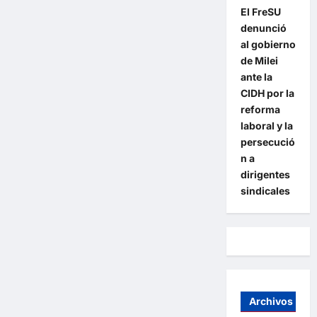
El FreSU
denunció
al gobierno
de Milei
ante la
CIDH por la
reforma
laboral y la
persecució
n a
dirigentes
sindicales
Archivos