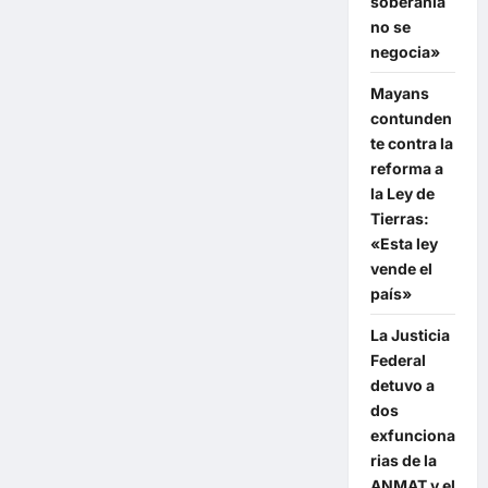
soberanía
estar
al
no se
servicio
negocia»
de
los
municipios»
Mayans
contunden
te contra la
reforma a
la Ley de
Tierras:
«Esta ley
vende el
país»
La Justicia
Federal
detuvo a
dos
exfunciona
rias de la
ANMAT y el