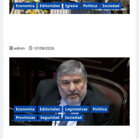
Economía
Editoriales
Iglesia
Política
Sociedad
La Iglesia rompe el silencio en San
Cayetano: «La libertad económica no puede
ser absoluta»
admin
07/08/2026
Economía
Editoriales
Legislativas
Política
Provincias
Seguridad
Sociedad
«Presidente cipayo»: Mayans cruzó con