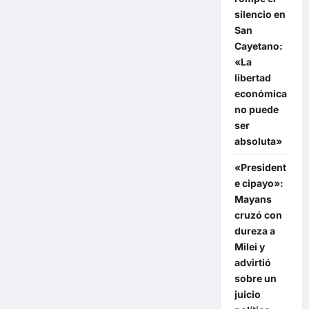
silencio en
San
Cayetano:
«La
libertad
económica
no puede
ser
absoluta»
«President
e cipayo»:
Mayans
cruzó con
dureza a
Milei y
advirtió
sobre un
juicio