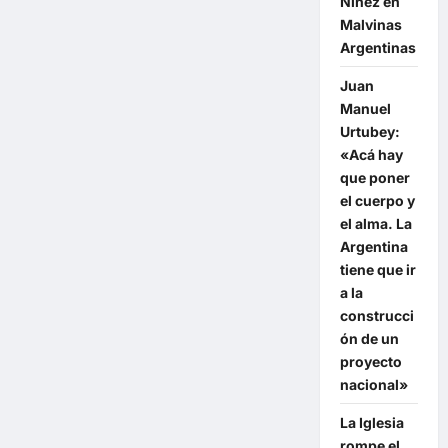
Niñez en
Malvinas
Argentinas
Juan
Manuel
Urtubey:
«Acá hay
que poner
el cuerpo y
el alma. La
Argentina
tiene que ir
a la
construcci
ón de un
proyecto
nacional»
La Iglesia
rompe el