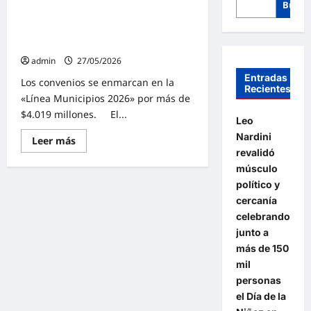
Busca
Kicillof y Cuattromo firmaron
convenios con municipios para la
compra de bienes de capital
admin
27/05/2026
Entradas
Los convenios se enmarcan en la
Recientes
«Línea Municipios 2026» por más de
$4.019 millones. El...
Leo
Nardini
Lee
Leer más
más
revalidó
sobre
músculo
Kicillof
y
político y
Cuattromo
firmaron
cercanía
convenios
celebrando
con
municipios
junto a
para
la
más de 150
compra
mil
de
bienes
personas
de
capital
el Día de la