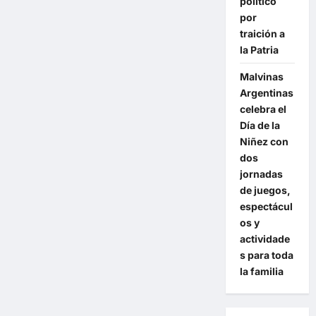
político
por
traición a
la Patria
Malvinas
Argentinas
celebra el
Día de la
Niñez con
dos
jornadas
de juegos,
espectácul
os y
actividade
s para toda
la familia