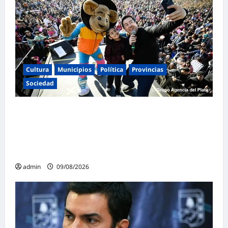
Cultura
Municipios
Política
Provincias
Sociedad
Leo Nardini revalidó músculo político y
cercanía celebrando junto a más de 150 mil
personas el Día de la Niñez en Malvinas
Argentinas
admin
09/08/2026