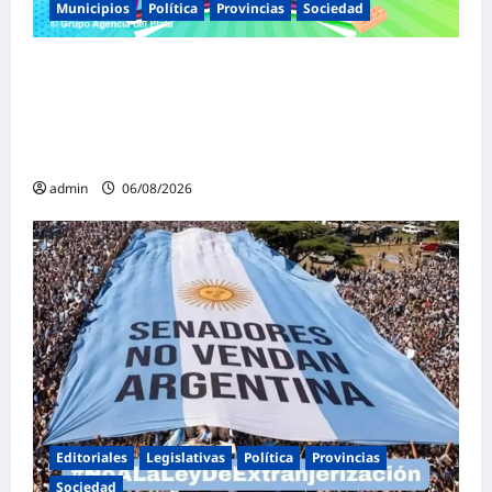
Municipios
Política
Provincias
Sociedad
Malvinas Argentinas celebra el Día de la
Niñez con dos jornadas de juegos,
espectáculos y actividades para toda la
familia
admin
06/08/2026
Editoriales
Legislativas
Política
Provincias
Sociedad