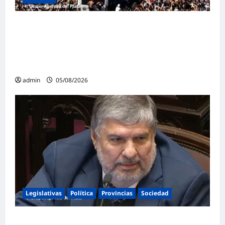
Masiva marcha federal en Argentina en
rechazo a la reforma de la Ley de Tierras
impulsada por Milei: «La soberanía no se
negocia»
admin
05/08/2026
Legislativas
Política
Provincias
Sociedad
Mayans contundente contra la reforma a la