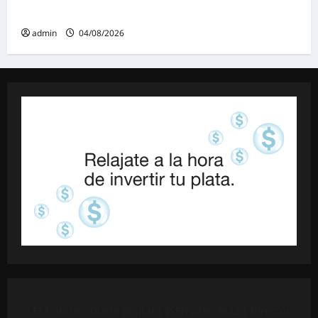
Ley de Tierras: «Esta ley vende el país»
admin
04/08/2026
©
El Tintero – Diario Digital |
ISSN 2796-9622
| Director