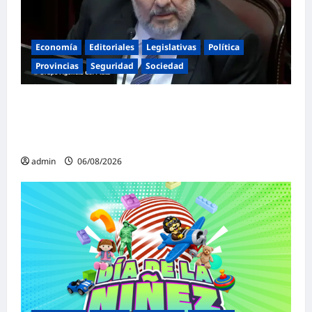
Economía
Editoriales
Legislativas
Política
Provincias
Seguridad
Sociedad
«Presidente cipayo»: Mayans cruzó con
dureza a Milei y advirtió sobre un juicio
político por traición a la Patria
admin
06/08/2026