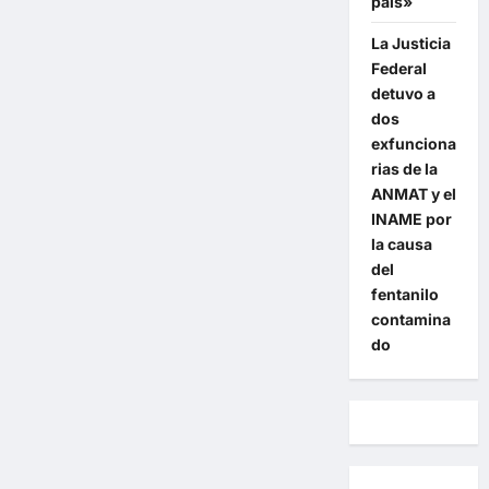
país»
La Justicia
Federal
detuvo a
dos
exfunciona
rias de la
ANMAT y el
INAME por
la causa
del
fentanilo
contamina
do