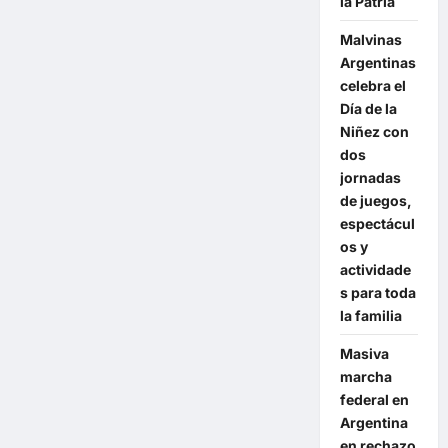
la Patria
Malvinas
Argentinas
celebra el
Día de la
Niñez con
dos
jornadas
de juegos,
espectácul
os y
actividade
s para toda
la familia
Masiva
marcha
federal en
Argentina
en rechazo