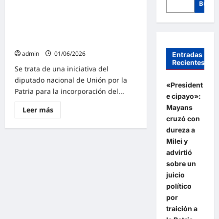
Busca
Carlos Castagneto pone en la
agenda legislativa un proyecto de
ley sobre personas
electrodependientes
admin
01/06/2026
Entradas
Recientes
Se trata de una iniciativa del
diputado nacional de Unión por la
«President
Patria para la incorporación del...
e cipayo»:
Mayans
Lee
Leer más
más
cruzó con
sobre
Carlos
dureza a
Castagneto
Milei y
pone
en
advirtió
la
sobre un
agenda
legislativa
juicio
un
proyecto
político
de
por
ley
sobre
traición a
personas
electrodependientes