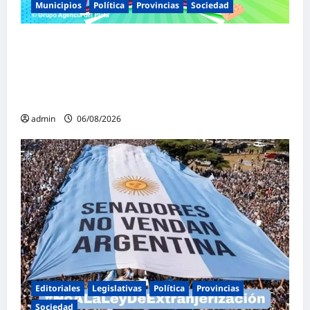
Municipios
Política
Provincias
Sociedad
Malvinas Argentinas celebra el Día de la
Niñez con dos jornadas de juegos,
espectáculos y actividades para toda la
familia
admin
06/08/2026
Editoriales
Legislativas
Política
Provincias
Sociedad