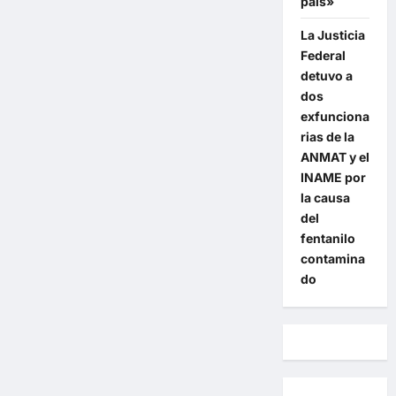
país»
La Justicia
Federal
detuvo a
dos
exfunciona
rias de la
ANMAT y el
INAME por
la causa
del
fentanilo
contamina
do