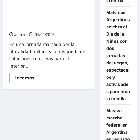
la Patria
Intendentes Peronistas y Radicales
General
Belgrano
del interior bonaerense sellaron en
y
Malvinas
Chascomús un nuevo foro
Chascomús
Argentinas
interpartidario: «Cooperación y
celebra el
financiamiento estratégico»
Día de la
admin
04/02/2026
Niñez con
En una jornada marcada por la
dos
pluralidad política y la búsqueda de
jornadas
soluciones concretas para el
de juegos,
interior...
espectácul
os y
Lee
Leer más
más
actividade
sobre
Intendentes
s para toda
Peronistas
la familia
y
Radicales
del
Masiva
interior
bonaerense
marcha
sellaron
federal en
en
Chascomús
Argentina
un
nuevo
en rechazo