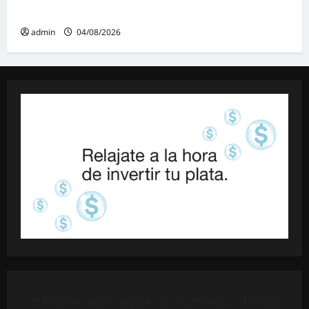
Ley de Tierras: «Esta ley vende el país»
admin
04/08/2026
©
El Tintero – Diario Digital |
ISSN 2796-9622
| Director