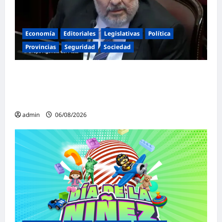
Economía
Editoriales
Legislativas
Política
Provincias
Seguridad
Sociedad
«Presidente cipayo»: Mayans cruzó con
dureza a Milei y advirtió sobre un juicio
político por traición a la Patria
admin
06/08/2026