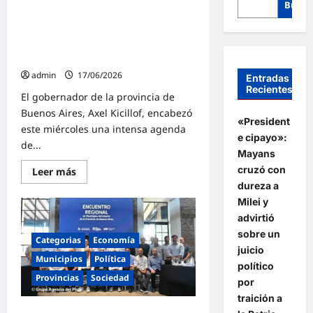
Busca
Kicillof entregó viviendas y
escrituras, inauguró obras y
reforzó programas educativos en
General Belgrano y Chascomús
admin
17/06/2026
Entradas
Recientes
El gobernador de la provincia de
Buenos Aires, Axel Kicillof, encabezó
«President
este miércoles una intensa agenda
e cipayo»:
de...
Mayans
cruzó con
Lee
Leer más
más
dureza a
sobre
Kicillof
Milei y
entregó
advirtió
viviendas
y
sobre un
escrituras,
Categorias
Economía
inauguró
juicio
obras
Municipios
Política
político
y
Provincias
Sociedad
reforzó
por
programas
educativos
traición a
en