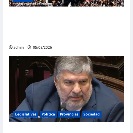
Masiva marcha federal en Argentina en
rechazo a la reforma de la Ley de Tierras
impulsada por Milei: «La soberanía no se
negocia»
admin
05/08/2026
Legislativas
Política
Provincias
Sociedad
Mayans contundente contra la reforma a la