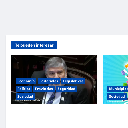
Te pueden interesar
Economía
Editoriales
Legislativas
Política
Provincias
Seguridad
Municipio
Sociedad
Sociedad
«Presidente cipayo»: Mayans cruzó con
Malvinas Arg
dureza a Milei y advirtió sobre un juicio
Niñez con do
político por traición a la Patria
espectáculos