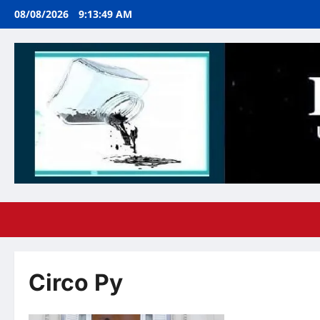
Ir
08/08/2026
9:13:51 AM
al
contenido
Circo Py