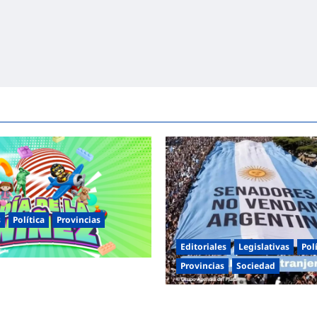
s
Política
Provincias
Editoriales
Legislativas
Pol
Provincias
Sociedad
entinas celebra el Día de la
s jornadas de juegos,
Masiva marcha federal en Arge
 y actividades para toda la