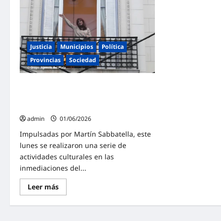
Justicia
Municipios
Política
Provincias
Sociedad
De la mano de Sabbatella, Morón con
Cristina: «El Circo Py llegó a San José
1111»
admin
01/06/2026
Impulsadas por Martín Sabbatella, este
lunes se realizaron una serie de
actividades culturales en las
inmediaciones del...
Lee
Leer más
más
sobre
De
la
mano