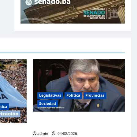
Legislativas
Política
Provincias
Sociedad
ítica
Mayans contundente contra la reforma a la
Ley de Tierras: «Esta ley vende el país»
ntina en
admin
04/08/2026