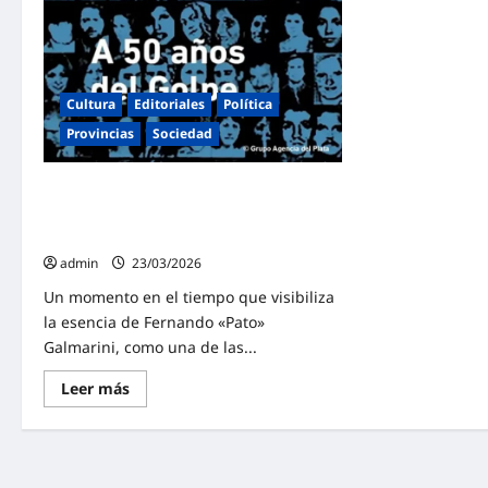
Cultura
Editoriales
Política
Provincias
Sociedad
El «Pato» Galmarini, épica del
Peronismo en lucha: Este «24M
Florecerán Pañuelos»
admin
23/03/2026
Un momento en el tiempo que visibiliza
la esencia de Fernando «Pato»
Galmarini, como una de las...
Lee
Leer más
más
sobre
El
«Pato»
Galmarini,
épica