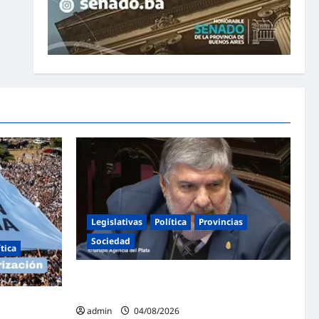
Legislativas
Política
Provincias
Sociedad
ítica
Mayans contundente contra la reforma a la
Ley de Tierras: «Esta ley vende el país»
ntina en
admin
04/08/2026