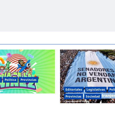
s
Política
Provincias
Editoriales
Legislativas
Pol
Provincias
Sociedad
entinas celebra el Día de la
s jornadas de juegos,
Masiva marcha federal en Arge
 y actividades para toda la