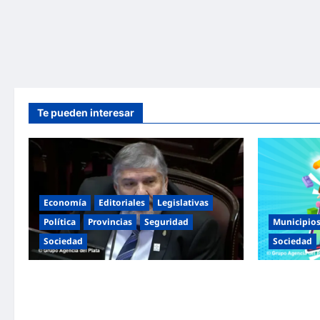
Te pueden interesar
Economía
Editoriales
Legislativas
Política
Provincias
Seguridad
Municipio
Sociedad
Sociedad
«Presidente cipayo»: Mayans cruzó con
Malvinas Arg
dureza a Milei y advirtió sobre un juicio
Niñez con do
político por traición a la Patria
espectáculos