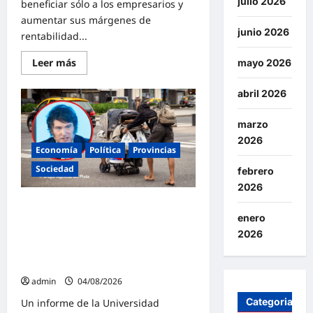
julio 2026
beneficiar sólo a los empresarios y
aumentar sus márgenes de
junio 2026
rentabilidad...
Lee
Leer más
mayo 2026
más
sobre
El
abril 2026
FreSU
denunció
al
marzo
gobierno
de
2026
Milei
Economía
Política
Provincias
ante
la
Sociedad
febrero
CIDH
2026
por
la
La pobreza ya alcanzó al 30% en
reforma
laboral
enero
Argentina: «1,3 millones de
y
2026
personas cayeron bajo la línea de
la
persecución
pobreza en el primer trimestre de
a
2026»
dirigentes
sindicales
admin
04/08/2026
Categorias
Un informe de la Universidad