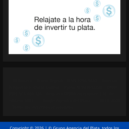
©
El Tintero – Diario Digital |
ISSN 2796-9622
| Director
Propietario: Oscar Dufour | Pyme N°
921012226
| DNM-
INPI N°3.408.326 | Registro DNDA en trámite | N° de
edición 3403 |
© Grupo Agencia del Plata
| © 2013 -2026
| Todos los derechos reservados
Copyright © 2026 | © Grupo Agencia del Plata, todos los