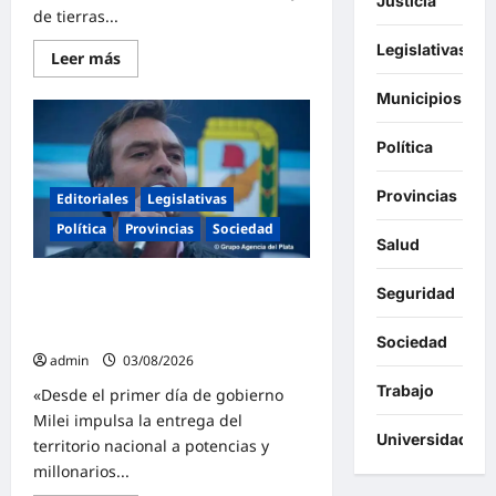
Justicia
de tierras...
Legislativas
Lee
Leer más
más
sobre
Municipios
El
peronismo
rechazó
Política
los
cambios
a
la
Provincias
Editoriales
Legislativas
ley
de
Política
Provincias
Sociedad
Tierras
Salud
y
convocó
Martín Soria firme contra la reforma
a
Seguridad
movilizarse
de la Ley de Tierras: «Es Argentina o
el
Milei»
jueves
Sociedad
en
admin
03/08/2026
contra
del
Trabajo
«Desde el primer día de gobierno
gobierno
de
Milei impulsa la entrega del
Milei
Universidades
territorio nacional a potencias y
millonarios...