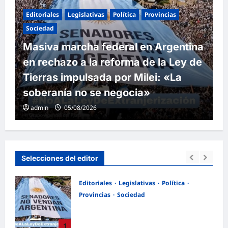
Editoriales
Legislativas
Política
Provincias
Sociedad
Masiva marcha federal en Argentina
en rechazo a la reforma de la Ley de
Tierras impulsada por Milei: «La
soberanía no se negocia»
admin
05/08/2026
Selecciones del editor
ica
Editoriales
Legislativas
Política
Provincias
Sociedad
Milei
Masiva marcha federal en Argentina
 y la
en rechazo a la reforma de la Ley de
1