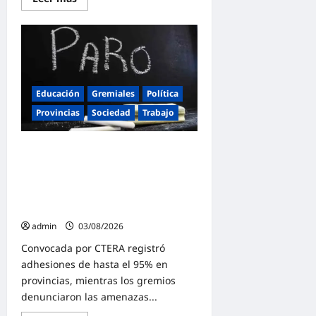
más
sobre
Quintela
advirtió
que
el
peronismo
«revisará
todo,
Educación
Gremiales
Política
expropiará
y
Provincias
Sociedad
Trabajo
nacionalizará»
si
vuelve
al
El saldo del paro nacional docente
poder
en defensa de la Educación Pública:
en
2027
«95% de acatamiento y fuerte
rechazo a las amenazas de
Pettovello»
admin
03/08/2026
Convocada por CTERA registró
adhesiones de hasta el 95% en
provincias, mientras los gremios
denunciaron las amenazas...