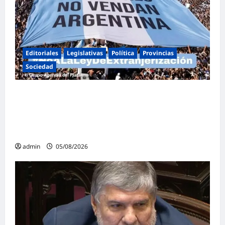
Editoriales
Legislativas
Política
Provincias
Sociedad
Masiva marcha federal en Argentina en
rechazo a la reforma de la Ley de Tierras
impulsada por Milei: «La soberanía no se
negocia»
admin
05/08/2026