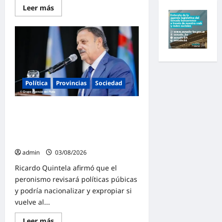
Lee
Leer más
más
sobre
Martín
Soria
firme
contra
la
reforma
de
la
Política
Provincias
Sociedad
Ley
de
Tierras:
«Es
Quintela advirtió que el peronismo
Argentina
o
«revisará todo, expropiará y
Milei»
nacionalizará» si vuelve al poder en
2027
admin
03/08/2026
Ricardo Quintela afirmó que el
peronismo revisará políticas púbicas
y podría nacionalizar y expropiar si
vuelve al...
Lee
Leer más