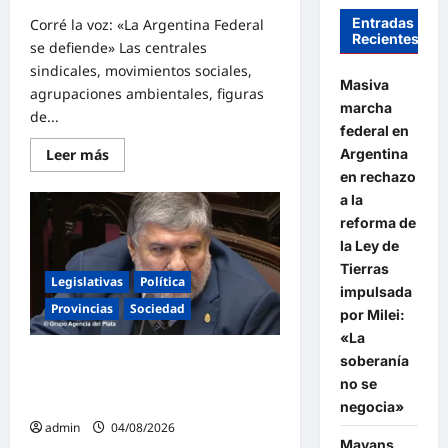
Entradas
Corré la voz: «La Argentina Federal
Recientes
se defiende» Las centrales
sindicales, movimientos sociales,
Masiva
agrupaciones ambientales, figuras
marcha
de...
federal en
Lee
Leer más
Argentina
más
en rechazo
sobre
Masiva
a la
marcha
federal
reforma de
en
la Ley de
Argentina
en
Tierras
rechazo
Legislativas
Política
impulsada
a
la
Provincias
Sociedad
por Milei:
reforma
de
«La
la
Mayans contundente contra la
soberanía
Ley
de
reforma a la Ley de Tierras: «Esta
no se
Tierras
ley vende el país»
impulsada
negocia»
por
admin
04/08/2026
Milei:
Mayans
«La