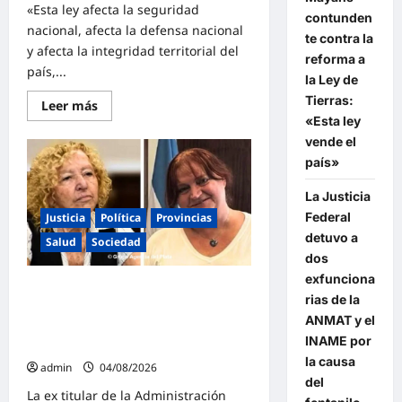
«Esta ley afecta la seguridad
soberanía
contunden
no
nacional, afecta la defensa nacional
se
te contra la
negocia»
y afecta la integridad territorial del
reforma a
país,...
la Ley de
Tierras:
Lee
Leer más
más
«Esta ley
sobre
Mayans
vende el
contundente
país»
contra
la
reforma
La Justicia
a
la
Federal
Justicia
Política
Provincias
Ley
detuvo a
de
Salud
Sociedad
Tierras:
dos
«Esta
exfunciona
ley
La Justicia Federal detuvo a dos
vende
rias de la
el
exfuncionarias de la ANMAT y el
país»
ANMAT y el
INAME por la causa del fentanilo
INAME por
contaminado
la causa
admin
04/08/2026
del
La ex titular de la Administración