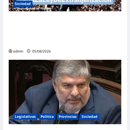
Sociedad
Masiva marcha federal en Argentina en
rechazo a la reforma de la Ley de Tierras
impulsada por Milei: «La soberanía no se
negocia»
admin
05/08/2026
Legislativas
Política
Provincias
Sociedad