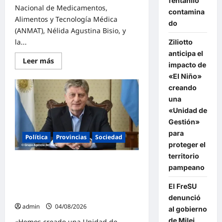
fentanilo
Nacional de Medicamentos,
contamina
Alimentos y Tecnología Médica
do
(ANMAT), Nélida Agustina Bisio, y
la...
Ziliotto
anticipa el
Lee
Leer más
impacto de
más
sobre
«El Niño»
La
creando
Justicia
Federal
una
detuvo
a
«Unidad de
dos
Gestión»
exfuncionarias
de
para
la
Política
Provincias
Sociedad
ANMAT
proteger el
y
territorio
el
Ziliotto anticipa el impacto de «El
INAME
pampeano
por
Niño» creando una «Unidad de
la
Gestión» para proteger el territorio
causa
El FreSU
del
pampeano
denunció
fentanilo
contaminado
admin
04/08/2026
al gobierno
de Milei
«Hemos creado una Unidad de