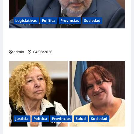
Legislativas
Política
Provincias
Sociedad
Mayans contundente contra la reforma a la
Ley de Tierras: «Esta ley vende el país»
admin
04/08/2026
Justicia
Política
Provincias
Salud
Sociedad
La Justicia Federal detuvo a dos