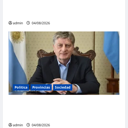
exfuncionarias de la ANMAT y el INAME por
la causa del fentanilo contaminado
admin
04/08/2026
Política
Provincias
Sociedad
Ziliotto anticipa el impacto de «El Niño»
creando una «Unidad de Gestión» para
proteger el territorio pampeano
admin
04/08/2026