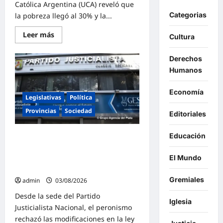
Católica Argentina (UCA) reveló que
Categorias
la pobreza llegó al 30% y la...
Lee
Leer más
Cultura
más
sobre
La
Derechos
pobreza
ya
Humanos
alcanzó
al
30%
Economía
en
Legislativas
Política
Argentina:
«1,3
Provincias
Sociedad
Editoriales
millones
de
personas
Educación
El peronismo rechazó los cambios a
cayeron
bajo
la ley de Tierras y convocó a
la
movilizarse el jueves en contra del
El Mundo
línea
de
gobierno de Milei
pobreza
Gremiales
en
admin
03/08/2026
el
primer
Desde la sede del Partido
trimestre
Iglesia
Justicialista Nacional, el peronismo
de
2026»
rechazó las modificaciones en la ley