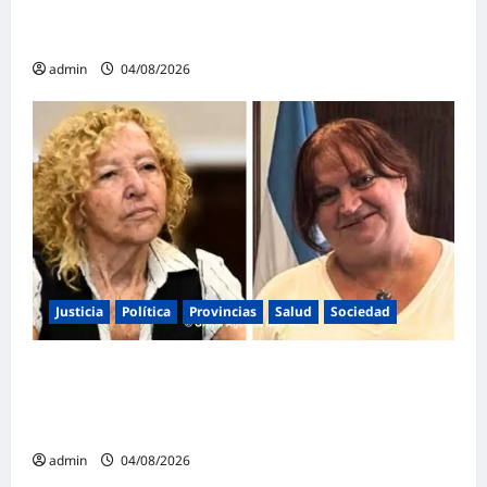
Mayans contundente contra la reforma a la
Ley de Tierras: «Esta ley vende el país»
admin
04/08/2026
Justicia
Política
Provincias
Salud
Sociedad
La Justicia Federal detuvo a dos
exfuncionarias de la ANMAT y el INAME por
la causa del fentanilo contaminado
admin
04/08/2026