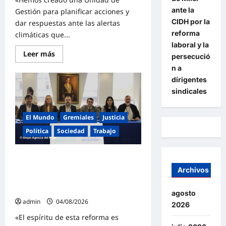
ante la
Gestión para planificar acciones y
CIDH por la
dar respuestas ante las alertas
reforma
climáticas que...
laboral y la
Lee
Leer más
persecució
más
sobre
n a
Ziliotto
dirigentes
anticipa
el
sindicales
impacto
de
«El
Niño»
El Mundo
Gremiales
Justicia
creando
una
Política
Sociedad
Trabajo
«Unidad
de
Gestión»
El FreSU denunció al gobierno de
para
proteger
Milei ante la CIDH por la reforma
Archivos
el
laboral y la persecución a dirigentes
territorio
pampeano
sindicales
agosto
admin
04/08/2026
2026
«El espíritu de esta reforma es