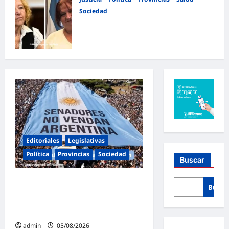
Sociedad
La Justicia Federal detuvo a dos
exfuncionarias de la ANMAT y el
INAME por la causa del fentanilo
contaminado
admin
04/08/2026
Editoriales
Legislativas
Política
Provincias
Sociedad
Buscar
Masiva marcha federal en Argentina
Busca
en rechazo a la reforma de la Ley de
Tierras impulsada por Milei: «La
soberanía no se negocia»
admin
05/08/2026