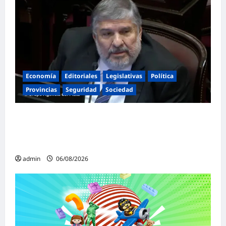
Economía
Editoriales
Legislativas
Política
Provincias
Seguridad
Sociedad
«Presidente cipayo»: Mayans cruzó con
dureza a Milei y advirtió sobre un juicio
político por traición a la Patria
admin
06/08/2026