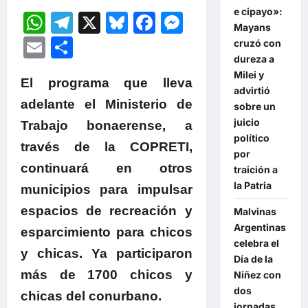
e cipayo»:
WhatsApp
Telegram
X
Bluesky
Facebook
Messenger
Mayans
Email
Compartir
cruzó con
dureza a
Milei y
El programa que lleva
advirtió
adelante el Ministerio de
sobre un
juicio
Trabajo bonaerense, a
político
través de la COPRETI,
por
continuará en otros
traición a
la Patria
municipios para impulsar
espacios de recreación y
Malvinas
Argentinas
esparcimiento para chicos
celebra el
y chicas. Ya participaron
Día de la
más de 1700 chicos y
Niñez con
dos
chicas del conurbano.
jornadas