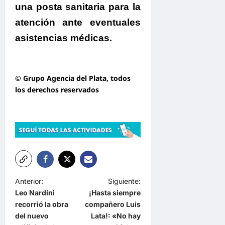
una posta sanitaria
para la
atención ante eventuales
asistencias médicas.
© Grupo Agencia del Plata
, todos
los derechos reservados
N
Anterior:
Siguiente:
Leo Nardini
¡Hasta siempre
a
recorrió la obra
compañero Luis
v
del nuevo
Lata!: «No hay