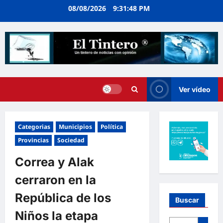
Ir
08/08/2026
9:31:49 PM
al
contenido
Ver vídeo
Categorias
Municipios
Política
Provincias
Sociedad
Correa y Alak
cerraron en la
República de los
Buscar
Niños la etapa