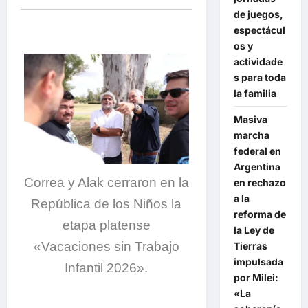
de juegos,
espectácul
os y
actividade
s para toda
la familia
Masiva
marcha
federal en
Argentina
Correa y Alak cerraron en la
en rechazo
a la
República de los Niños la
reforma de
etapa platense
la Ley de
«Vacaciones sin Trabajo
Tierras
impulsada
Infantil 2026».
por Milei:
«La