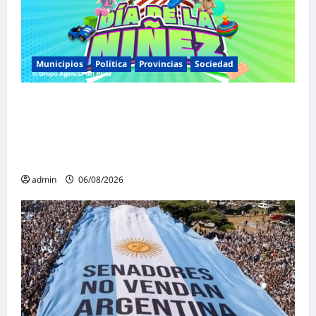
Municipios
Política
Provincias
Sociedad
Malvinas Argentinas celebra el Día de la
Niñez con dos jornadas de juegos,
espectáculos y actividades para toda la
familia
admin
06/08/2026