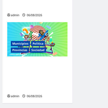
juicio político por traición a
la Patria
admin
06/08/2026
Municipios
Política
Provincias
Sociedad
Malvinas Argentinas celebra
el Día de la Niñez con dos
jornadas de juegos,
espectáculos y actividades
para toda la familia
admin
06/08/2026