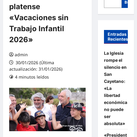
Busca
platense
«Vacaciones sin
Trabajo Infantil
Entradas
2026»
Recientes
La Iglesia
admin
rompe el
30/01/2026 (Última
silencio en
actualización: 31/01/2026)
San
4 minutos leídos
Cayetano:
«La
libertad
económica
no puede
ser
absoluta»
«President