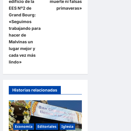
e
edificio de la
muerte ni falsas
EES Nº2 de
primaveras»
g
Grand Bourg:
a
«Seguimos
trabajando para
c
hacer de
i
Malvinas un
ó
lugar mejor y
cada vez más
n
lindo»
d
e
e
Historias relacionadas
n
t
r
a
Economía
Editoriales
Iglesia
d