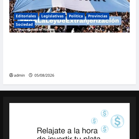
Editoriales
Legislativas
Política
Provincias
Sociedad
Masiva marcha federal en Argentina en
rechazo a la reforma de la Ley de Tierras
impulsada por Milei: «La soberanía no se
negocia»
admin
05/08/2026