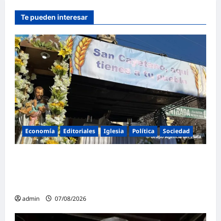
Te pueden interesar
Economía
Editoriales
Iglesia
Política
Sociedad
La Iglesia rompe el silencio en San
Cayetano: «La libertad económica no puede
ser absoluta»
admin
07/08/2026