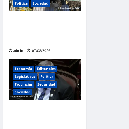
Política
Sociedad
a
s
La Iglesia rompe el silencio
en San Cayetano: «La
libertad económica no
puede ser absoluta»
admin
07/08/2026
Economía
Editoriales
Legislativas
Política
Provincias
Seguridad
Sociedad
«Presidente cipayo»:
Mayans cruzó con dureza a
Milei y advirtió sobre un