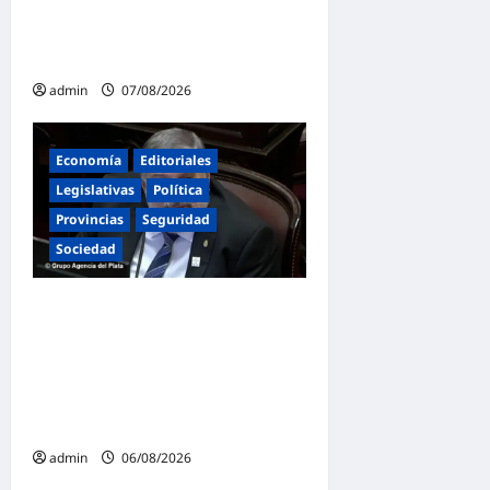
en San Cayetano: «La
libertad económica no
puede ser absoluta»
admin
07/08/2026
Economía
Editoriales
Legislativas
Política
Provincias
Seguridad
Sociedad
«Presidente cipayo»:
Mayans cruzó con dureza a
Milei y advirtió sobre un
juicio político por traición a
la Patria
admin
06/08/2026