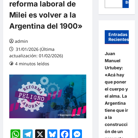
reforma laboral de
Busca
Milei es volver a la
Argentina del 1900»
Entradas
Recientes
admin
31/01/2026 (Última
Juan
actualización: 01/02/2026)
Manuel
4 minutos leídos
Urtubey:
«Acá hay
que poner
el cuerpo y
el alma. La
Argentina
tiene que ir
a la
construcci
WhatsApp
Telegram
X
Bluesky
Facebook
Messenger
ón de un