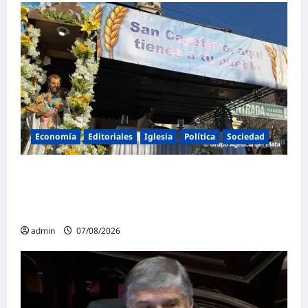
Economía
Editoriales
Iglesia
Política
Sociedad
La Iglesia rompe el silencio en San
Cayetano: «La libertad económica no puede
ser absoluta»
admin
07/08/2026