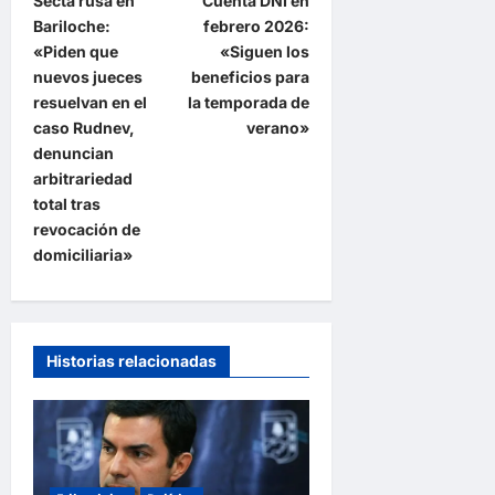
Secta rusa en
Cuenta DNI en
a
Bariloche:
febrero 2026:
v
«Piden que
«Siguen los
e
nuevos jueces
beneficios para
resuelvan en el
la temporada de
g
caso Rudnev,
verano»
a
denuncian
arbitrariedad
c
total tras
i
revocación de
ó
domiciliaria»
n
d
e
Historias relacionadas
e
n
t
r