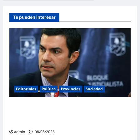
Te pueden interesar
Editoriales
Política
Provincias
Sociedad
Juan Manuel Urtubey: «Acá hay que poner
el cuerpo y el alma. La Argentina tiene que ir
a la construcción de un proyecto nacional»
admin
08/08/2026