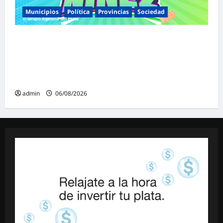
Municipios
Política
Provincias
Sociedad
Malvinas Argentinas celebra el Día de la
Niñez con dos jornadas de juegos,
espectáculos y actividades para toda la
familia
admin
06/08/2026