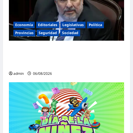
Economía
Editoriales
Legislativas
Política
Provincias
Seguridad
Sociedad
«Presidente cipayo»: Mayans cruzó con
dureza a Milei y advirtió sobre un juicio
político por traición a la Patria
admin
06/08/2026