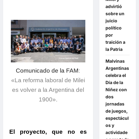
advirtió
sobre un
juicio
político
por
traición a
la Patria
Malvinas
Argentinas
Comunicado de la FAM
:
celebra el
«La reforma laboral de Milei
Día de la
es volver a la Argentina del
Niñez con
dos
1900».
jornadas
de juegos,
espectácul
os y
El proyecto, que no es
actividade