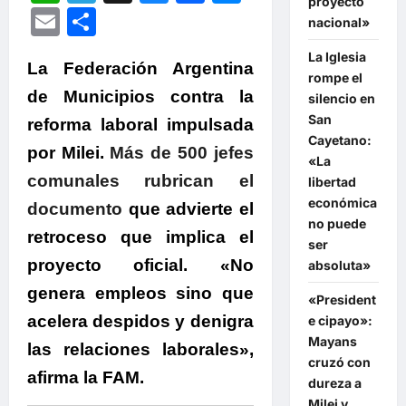
proyecto
Email
Compartir
nacional»
La Iglesia
La Federación Argentina
rompe el
de Municipios contra la
silencio en
San
reforma laboral impulsada
Cayetano:
por Milei.
Más de 500 jefes
«La
comunales rubrican el
libertad
económica
documento
que advierte el
no puede
retroceso que implica el
ser
proyecto oficial. «No
absoluta»
genera empleos sino que
«President
acelera despidos y denigra
e cipayo»:
Mayans
las relaciones laborales»,
cruzó con
afirma la FAM.
dureza a
Milei y