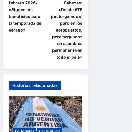
febrero 2026:
Cabezas:
v
«Siguen los
«Desde ATE
e
beneficios para
postergamos el
la temporada de
paro en los
g
verano»
aeropuertos,
a
pero seguimos
en asamblea
c
permanente en
i
todo el país»
ó
n
d
Historias relacionadas
e
e
n
t
r
Editoriales
Legislativas