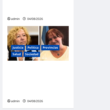
Tierras: «Esta ley vende el
país»
admin
04/08/2026
Justicia
Política
Provincias
Salud
Sociedad
La Justicia Federal detuvo a
dos exfuncionarias de la
ANMAT y el INAME por la
causa del fentanilo
contaminado
admin
04/08/2026