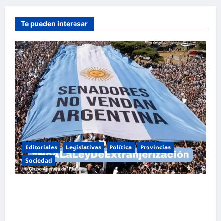
Te pueden interesar
Editoriales
Legislativas
Política
Provincias
Sociedad
Masiva marcha federal en Argentina en
rechazo a la reforma de la Ley de Tierras
impulsada por Milei: «La soberanía no se