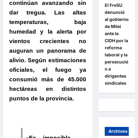
continúan avanzando sin
El FreSU
dar tregua.
Las altas
denunció
al gobierno
temperaturas, baja
de Milei
humedad y la alerta por
ante la
vientos crecientes no
CIDH por la
reforma
auguran un panorama de
laboral y la
alivio. Según estimaciones
persecució
n a
oficiales, el fuego ya
dirigentes
consumió más de 45.000
sindicales
hectáreas en distintos
puntos de la provincia.
Archivos
«Es imposible