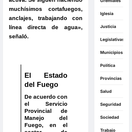
Gremiales
muchísimos cortafuegos,
Iglesia
anclajes, trabajando con
Justicia
línea directa de agua»,
señaló.
Legislativas
Municipios
Política
El Estado
Provincias
del Fuego
Salud
De acuerdo con
el Servicio
Seguridad
Provincial de
Sociedad
Manejo del
Fuego,
en el
Trabajo