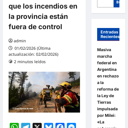
Busca
que los incendios en
la provincia están
fuera de control
Entradas
Recientes
admin
01/02/2026 (Última
Masiva
actualización: 02/02/2026)
marcha
2 minutos leídos
federal en
Argentina
en rechazo
a la
reforma de
la Ley de
Tierras
impulsada
por Milei:
«La
WhatsApp
Telegram
X
Bluesky
Facebook
Messenger