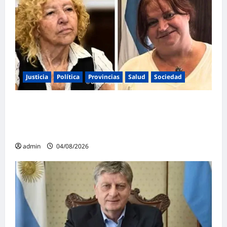
Justicia
Política
Provincias
Salud
Sociedad
La Justicia Federal detuvo a dos
exfuncionarias de la ANMAT y el INAME por
la causa del fentanilo contaminado
admin
04/08/2026