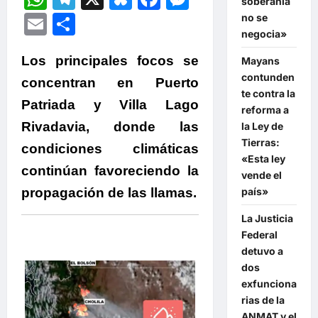
soberanía
Email
Compartir
no se
negocia»
Los principales focos se
Mayans
contunden
concentran en Puerto
te contra la
Patriada y Villa Lago
reforma a
Rivadavia, donde las
la Ley de
Tierras:
condiciones climáticas
«Esta ley
continúan favoreciendo la
vende el
propagación de las llamas.
país»
La Justicia
Federal
detuvo a
dos
exfunciona
rias de la
ANMAT y el