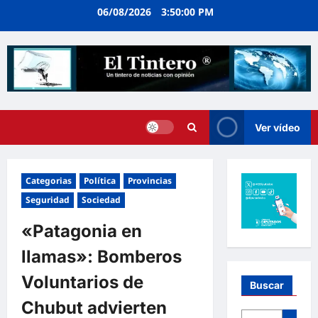
Ir
06/08/2026
3:50:01 PM
al
contenido
Ver vídeo
Categorias
Política
Provincias
Seguridad
Sociedad
«Patagonia en
llamas»: Bomberos
Voluntarios de
Buscar
Chubut advierten