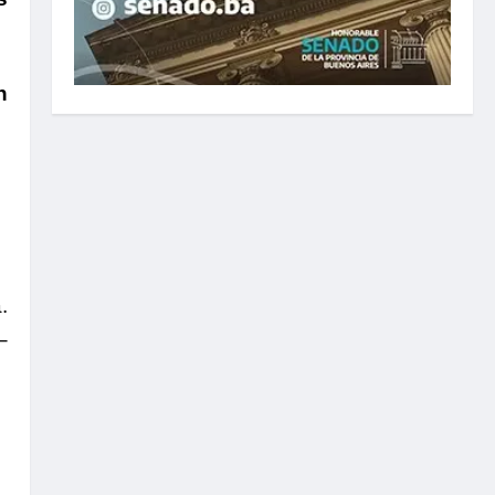
n
.
–