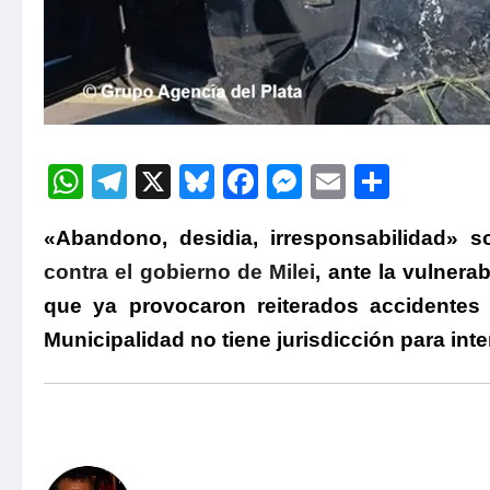
WhatsApp
Telegram
X
Bluesky
Facebook
Messenger
Email
Compa
«Abandono, desidia, irresponsabilidad» s
contra el gobierno de Milei
, ante la vulnera
que ya provocaron reiterados accidentes f
Municipalidad no tiene jurisdicción para inte