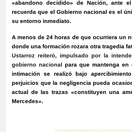
«
abandono decidido» de Nación
, ante e
recuerda que el Gobierno nacional es el úni
su entorno inmediato.
A menos de 24 horas de que ocurriera un nu
donde una formación rozara otra tragedia fat
Ustarroz reiteró, impulsado por la intend
gobierno nacional
para que mantenga en c
intimación se realizó
bajo apercibimient
perjuicios
que la negligencia pueda ocasio
actual de las trazas «constituyen una am
Mercedes».