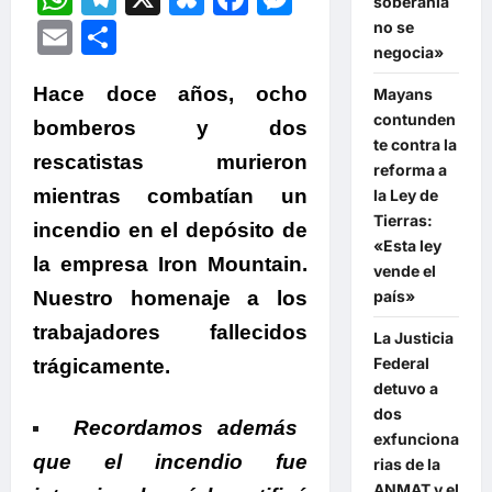
soberanía
Email
Compartir
no se
negocia»
Hace doce años, ocho
Mayans
contunden
bomberos y dos
te contra la
rescatistas murieron
reforma a
mientras combatían un
la Ley de
Tierras:
incendio en el depósito de
«Esta ley
la empresa Iron Mountain.
vende el
Nuestro homenaje a los
país»
trabajadores fallecidos
La Justicia
Federal
trágicamente.
detuvo a
dos
Recordamos además
exfunciona
que el incendio fue
rias de la
ANMAT y el