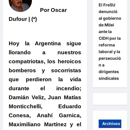
El FreSU
Por Oscar
denunció
al gobierno
Dufour | (*)
de Milei
ante la
CIDH por la
Hoy la Argentina sigue
reforma
laboral y la
llorando a nuestros
persecució
compatriotas, los heroicos
n a
bomberos y socorristas
dirigentes
sindicales
que perdieron la vida
durante el incendio
;
Damián Veliz, Juan Matías
Monticchelli, Eduardo
Conesa, Anahí Garnica,
Archivos
Maximiliano Martínez y el