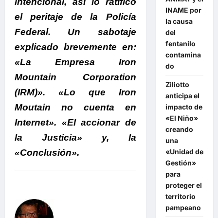
intencional, así lo ratificó
INAME por
el peritaje de la Policía
la causa
Federal.
Un sabotaje
del
fentanilo
explicado brevemente en:
contamina
«
La Empresa Iron
do
Mountain Corporation
Ziliotto
(IRM)». «
Lo que Iron
anticipa el
Moutain no cuenta en
impacto de
«El Niño»
Internet». «El accionar de
creando
la Justicia» y, la
una
«Conclusión».
«Unidad de
Gestión»
para
proteger el
territorio
pampeano