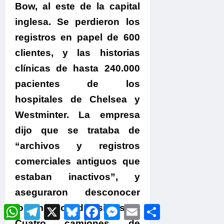
Bow, al este de la capital
inglesa. Se perdieron los
registros en papel de 600
clientes, y las historias
clínicas de hasta 240.000
pacientes de los
hospitales de Chelsea y
Westminter. La empresa
dijo que se trataba de
“archivos y registros
comerciales antiguos que
estaban inactivos”, y
aseguraron desconocer
los motivos del siniestro.
WhatsApp
Telegram
X
Bluesky
Facebook
Messenger
Email
Compartir
Cuatro camiones de