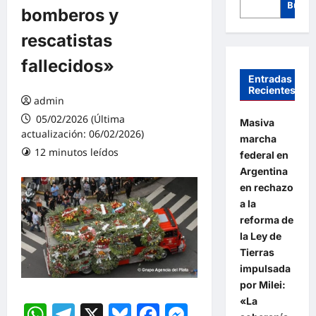
Busca
bomberos y
rescatistas
fallecidos»
Entradas
Recientes
admin
05/02/2026 (Última
Masiva
actualización: 06/02/2026)
marcha
12 minutos leídos
federal en
Argentina
en rechazo
a la
reforma de
la Ley de
Tierras
impulsada
por Milei:
«La
WhatsApp
Telegram
X
Bluesky
Facebook
Messenger