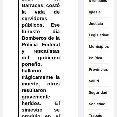
Gremiales
Barracas, costó
la vida de
Iglesia
servidores
Justicia
públicos. Ese
funesto día
Legislativas
Bomberos de la
Policía Federal
Municipios
y rescatistas
del gobierno
Política
porteño,
Provincias
hallaron
trágicamente la
Salud
muerte, otros
resultaron
Seguridad
gravemente
heridos. El
Sociedad
siniestro se
Trabajo
produjo en el