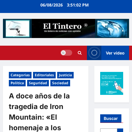
Ir
06/08/2026
3:51:03 PM
al
contenido
Ver vídeo
Categorias
Editoriales
Justicia
Política
Seguridad
Sociedad
A doce años de la
tragedia de Iron
Mountain: «El
Buscar
homenaje a los