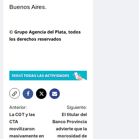
Buenos Aires.
© Grupo Agencia del Plata
, todos
los derechos reservados
N
Anterior:
Siguiente:
La CGT y las
El titular del
a
CTA
Banco Provincia
v
movilizaron
advierte que la
e
masivamente en
morosidad de