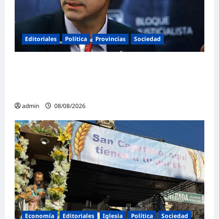
Editoriales
Política
Provincias
Sociedad
Juan Manuel Urtubey: «Acá hay que poner
el cuerpo y el alma. La Argentina tiene que ir
a la construcción de un proyecto nacional»
admin
08/08/2026
Economía
Editoriales
Iglesia
Política
Sociedad