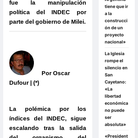
fue la manipulación
tiene que ir
política del INDEC por
a la
construcci
parte del gobierno de Milei.
ón de un
proyecto
nacional»
La Iglesia
rompe el
silencio en
Por Oscar
San
Cayetano:
Dufour | (*)
«La
libertad
económica
La polémica por los
no puede
ser
índices del INDEC, sigue
absoluta»
escalando tras la salida
«President
del organismo del