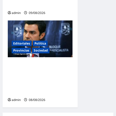
plena campaña electoral
admin
09/08/2026
Editoriales
Política
Provincias
Sociedad
Juan Manuel Urtubey: «Acá
hay que poner el cuerpo y el
alma. La Argentina tiene que
ir a la construcción de un
proyecto nacional»
admin
08/08/2026