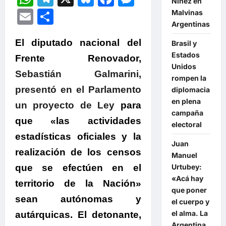
Niñez en
Email
Compartir
Malvinas
Argentinas
El diputado nacional del
Brasil y
Estados
Frente Renovador,
Unidos
Sebastián Galmarini,
rompen la
presentó en el Parlamento
diplomacia
en plena
un proyecto de Ley
para
campaña
que «las actividades
electoral
estadísticas oficiales y la
Juan
realización de los censos
Manuel
Urtubey:
que se efectúen en el
«Acá hay
territorio de la Nación»
que poner
sean autónomas y
el cuerpo y
el alma. La
autárquicas. El detonante,
Argentina