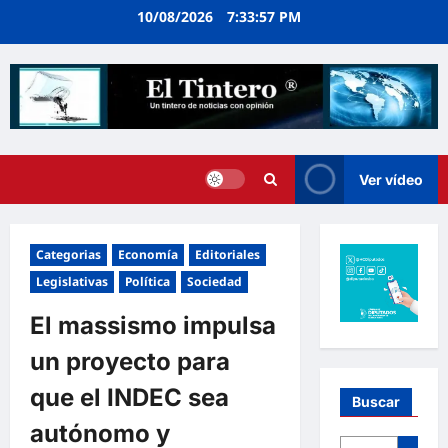
Ir
10/08/2026
7:33:58 PM
al
contenido
Ver vídeo
Categorias
Economía
Editoriales
Legislativas
Política
Sociedad
El massismo impulsa
un proyecto para
que el INDEC sea
Buscar
autónomo y