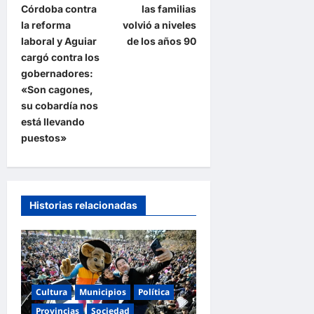
Córdoba contra
las familias
g
la reforma
volvió a niveles
a
laboral y Aguiar
de los años 90
cargó contra los
c
gobernadores:
i
«Son cagones,
ó
su cobardía nos
está llevando
n
puestos»
d
e
e
Historias relacionadas
n
t
r
a
Cultura
Municipios
Política
d
Provincias
Sociedad