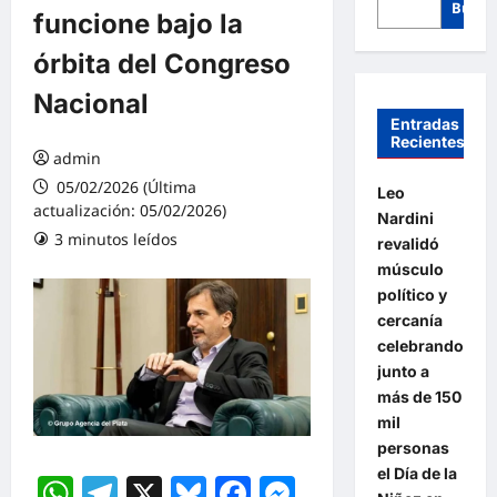
Busca
funcione bajo la
órbita del Congreso
Nacional
Entradas
Recientes
admin
05/02/2026 (Última
Leo
actualización: 05/02/2026)
Nardini
3 minutos leídos
revalidó
músculo
político y
cercanía
celebrando
junto a
más de 150
mil
personas
el Día de la
WhatsApp
Telegram
X
Bluesky
Facebook
Messenger