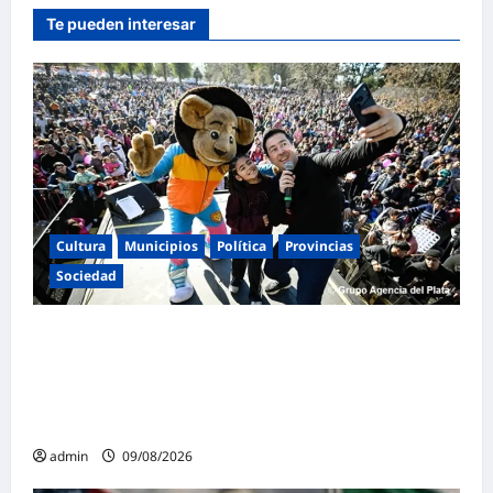
Te pueden interesar
Cultura
Municipios
Política
Provincias
Sociedad
Leo Nardini revalidó músculo político y
cercanía celebrando junto a más de 150 mil
personas el Día de la Niñez en Malvinas
Argentinas
admin
09/08/2026