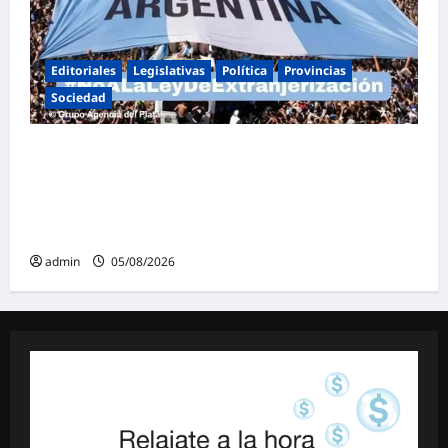
Editoriales
Legislativas
Política
Provincias
Sociedad
Masiva marcha federal en Argentina en
rechazo a la reforma de la Ley de Tierras
impulsada por Milei: «La soberanía no se
negocia»
admin
05/08/2026