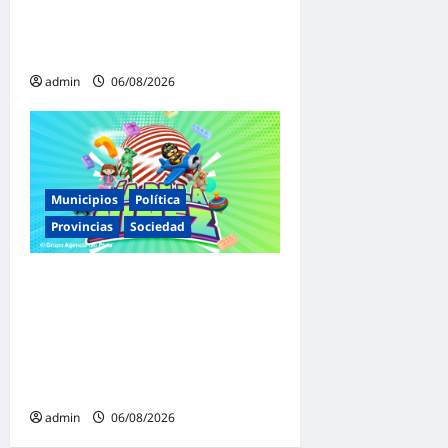
juicio político por traición a
la Patria
admin
06/08/2026
Municipios
Política
Provincias
Sociedad
Malvinas Argentinas celebra
el Día de la Niñez con dos
jornadas de juegos,
espectáculos y actividades
para toda la familia
admin
06/08/2026