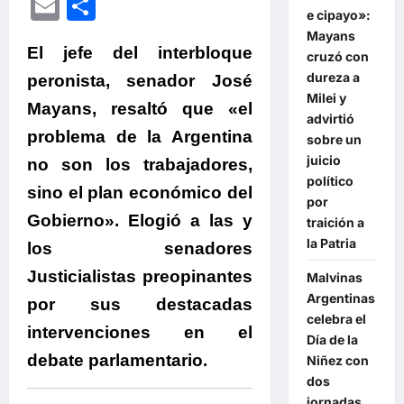
Email
Compartir
e cipayo»:
Mayans
El jefe del interbloque
cruzó con
dureza a
peronista, senador José
Milei y
Mayans, resaltó que «el
advirtió
problema de la Argentina
sobre un
juicio
no son los trabajadores,
político
sino el plan económico del
por
Gobierno». Elogió a las y
traición a
la Patria
los senadores
Justicialistas preopinantes
Malvinas
Argentinas
por sus destacadas
celebra el
intervenciones en el
Día de la
debate parlamentario.
Niñez con
dos
jornadas