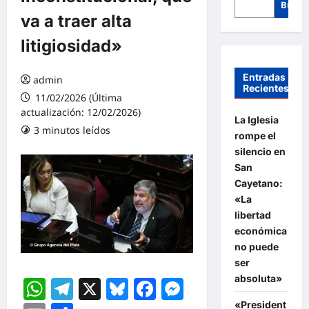
Busca
va a traer alta
litigiosidad»
Entradas
admin
Recientes
11/02/2026 (Última
actualización: 12/02/2026)
La Iglesia
3 minutos leídos
rompe el
silencio en
San
Cayetano:
«La
libertad
económica
no puede
ser
absoluta»
WhatsApp
Telegram
X
Bluesky
Facebook
Messenger
«President