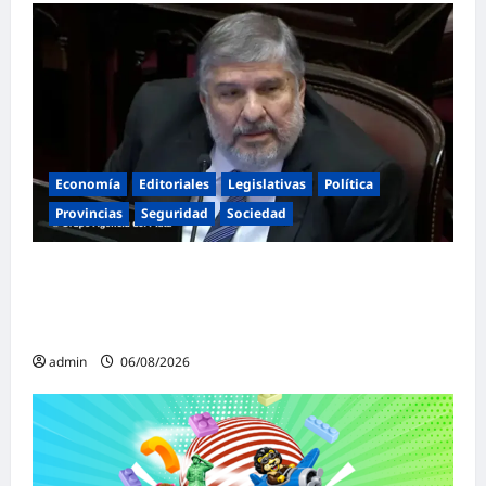
Economía
Editoriales
Legislativas
Política
Provincias
Seguridad
Sociedad
«Presidente cipayo»: Mayans cruzó con
dureza a Milei y advirtió sobre un juicio
político por traición a la Patria
admin
06/08/2026