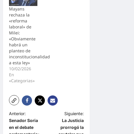
Mayans
rechaza la
«reforma
laboral» de
Milei:
«Obviamente
habrá un
planteo de
inconstitucionalidad
a esta ley»
10/02/2026
En
«Categorias»
N
Anterior:
Siguiente:
Senador Soria
La Justicia
a
en el debate
prorrogó la
v