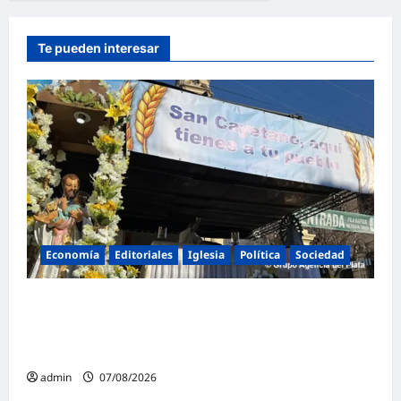
Te pueden interesar
Economía
Editoriales
Iglesia
Política
Sociedad
La Iglesia rompe el silencio en San
Cayetano: «La libertad económica no puede
ser absoluta»
admin
07/08/2026