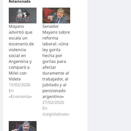
Relacionado
Mayans
Senador
advirtió que
Mayans sobre
escala un
reforma
escenario de
laboral: «Una
violencia
ley gorila
social en
hecha por
Argentina y
gorilas para
comparó a
afectar
Milei con
duramente al
Videla
trabajador, al
15/02/2026
jubilado y al
En
pensionado
«Economía»
argentino»
27/02/2026
En
«Legislativas»