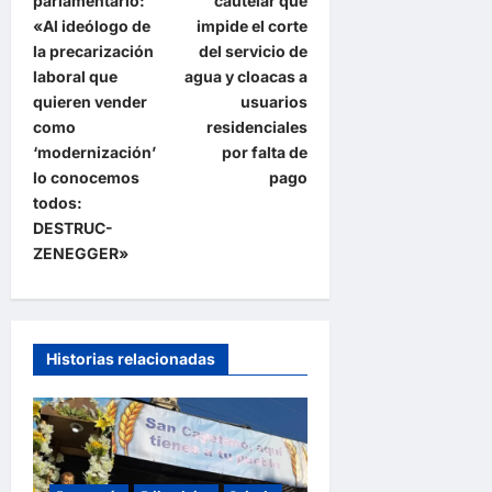
parlamentario:
cautelar que
e
«Al ideólogo de
impide el corte
la precarización
del servicio de
g
laboral que
agua y cloacas a
a
quieren vender
usuarios
como
residenciales
c
‘modernización’
por falta de
i
lo conocemos
pago
ó
todos:
DESTRUC-
n
ZENEGGER»
d
e
e
Historias relacionadas
n
t
r
a