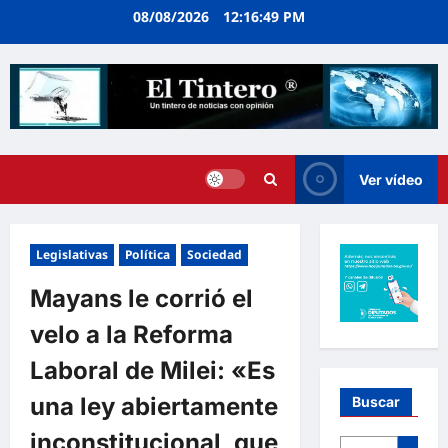
Ir
08/08/2026
12:16:50 PM
al
contenido
Ver vídeo
Legislativas
Política
Sociedad
Mayans le corrió el
velo a la Reforma
Laboral de Milei: «Es
una ley abiertamente
Buscar
inconstitucional, que