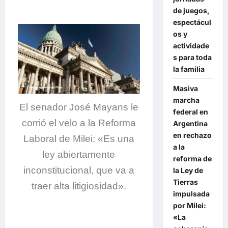
de juegos,
espectácul
os y
actividade
s para toda
la familia
Masiva
marcha
El senador José Mayans le
federal en
corrió el velo a la Reforma
Argentina
en rechazo
Laboral de Milei: «Es una
a la
ley abiertamente
reforma de
inconstitucional, que va a
la Ley de
Tierras
traer alta litigiosidad».
impulsada
por Milei:
«La