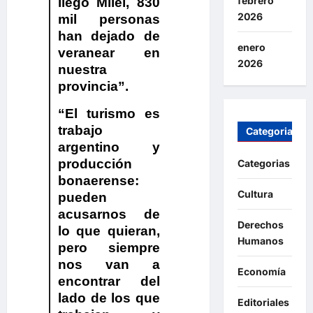
febrero
llegó Milei, 830
2026
mil personas
han dejado de
enero
veranear en
2026
nuestra
provincia”.
“El turismo es
trabajo
Categorias
argentino y
producción
Categorias
bonaerense:
Cultura
pueden
acusarnos de
Derechos
lo que quieran,
Humanos
pero siempre
nos van a
Economía
encontrar del
lado de los que
Editoriales