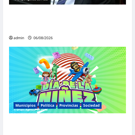
«Presidente cipayo»: Mayans cruzó con
dureza a Milei y advirtió sobre un juicio
político por traición a la Patria
admin
06/08/2026
Municipios
Política
Provincias
Sociedad
Malvinas Argentinas celebra el Día de la
Niñez con dos jornadas de juegos,