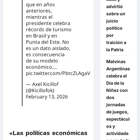
que en años
advirtió
anteriores,
sobre un
mientras el
juicio
presidente celebra
político
récords de turismo
en Brasil y en
por
Punta del Este. No
traición a
es un dato aislado,
la Patria
es consecuencia
de su modelo
Malvinas
económico.…
Argentinas
pic.twitter.com/PbtcZLAgaV
celebra el
Día de la
— Axel Kicillof
(@Kicillofok)
Niñez con
February 13, 2026
dos
jornadas
de juegos,
espectácul
os y
«Las políticas económicas
actividade