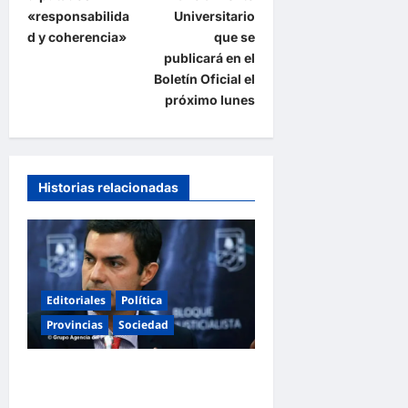
g
«responsabilida
Universitario
a
d y coherencia»
que se
publicará en el
c
Boletín Oficial el
i
próximo lunes
ó
n
d
Historias relacionadas
e
e
n
t
Editoriales
Política
r
Provincias
Sociedad
a
d
Juan Manuel Urtubey: «Acá
a
hay que poner el cuerpo y el