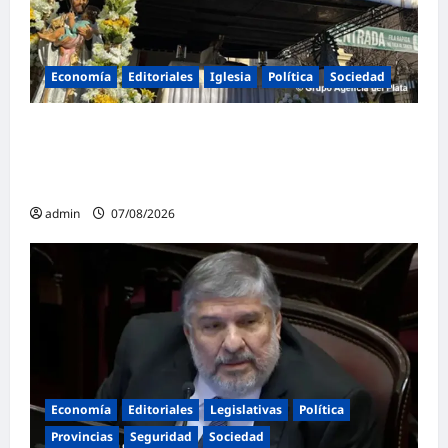
Economía
Editoriales
Iglesia
Política
Sociedad
La Iglesia rompe el silencio en San
Cayetano: «La libertad económica no puede
ser absoluta»
admin
07/08/2026
Economía
Editoriales
Legislativas
Política
Provincias
Seguridad
Sociedad