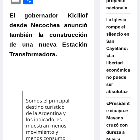
proyecto
nacional»
El gobernador Kicillof
La Iglesia
desde Necochea anunció
rompe el
silencio en
también la construcción
San
de una nueva Estación
Cayetano:
Transformadora.
«La
libertad
económica
no puede
ser
absoluta»
Somos el principal
«President
destino turístico
e cipayo»:
de la Argentina y
Mayans
los indicadores
cruzó con
muestran menos
movimiento y
dureza a
menos consumo
Milei y