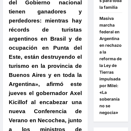
s para toda
del Gobierno nacional
la familia
tienen ganadores y
Masiva
perdedores: mientras hay
marcha
récords de turistas
federal en
argentinos en Brasil y de
Argentina
en rechazo
ocupación en Punta del
a la
Este, están destruyendo el
reforma de
turismo en la provincia de
la Ley de
Tierras
Buenos Aires y en toda la
impulsada
Argentina»
, afirmó este
por Milei:
«La
jueves el gobernador
Axel
soberanía
Kicillof
al encabezar una
no se
nueva Conferencia de
negocia»
Verano en Necochea, junto
a los ministros de