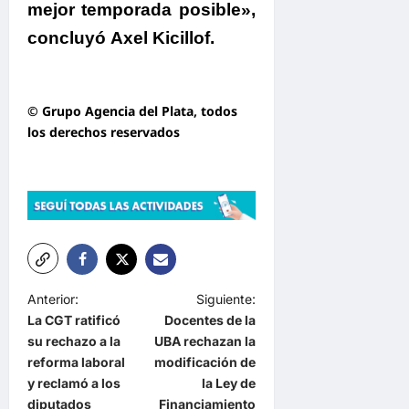
mejor temporada posible»
,
concluyó
Axel Kicillof
.
© Grupo Agencia del Plata
, todos
los derechos reservados
N
Anterior:
Siguiente:
La CGT ratificó
Docentes de la
a
su rechazo a la
UBA rechazan la
v
reforma laboral
modificación de
e
y reclamó a los
la Ley de
diputados
Financiamiento