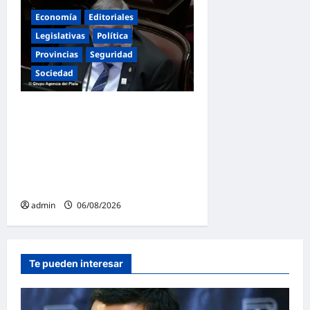
Economía
Editoriales
Legislativas
Política
Provincias
Seguridad
Sociedad
«Presidente cipayo»:
Mayans cruzó con dureza a
Milei y advirtió sobre un
juicio político por traición a
la Patria
admin
06/08/2026
Te pueden interesar