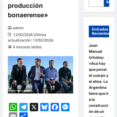
Busca
producción
bonaerense»
admin
Entradas
Recientes
12/02/2026 (Última
actualización: 12/02/2026)
Juan
4 minutos leídos
Manuel
Urtubey:
«Acá hay
que poner
el cuerpo y
el alma. La
Argentina
tiene que ir
a la
WhatsApp
Telegram
X
Bluesky
Facebook
Messenger
construcci
ón de un
Email
Compartir