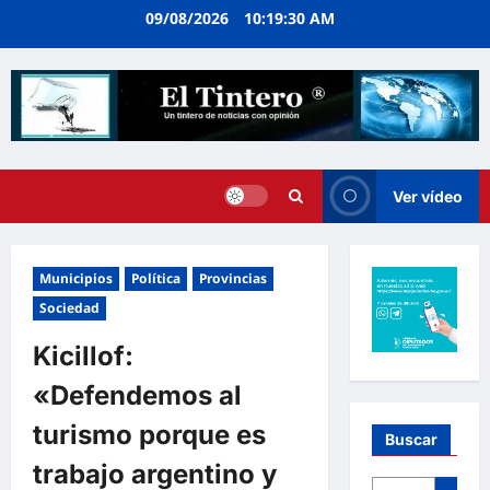
Ir
09/08/2026
10:19:31 AM
al
contenido
Ver vídeo
Municipios
Política
Provincias
Sociedad
Kicillof:
«Defendemos al
turismo porque es
Buscar
trabajo argentino y