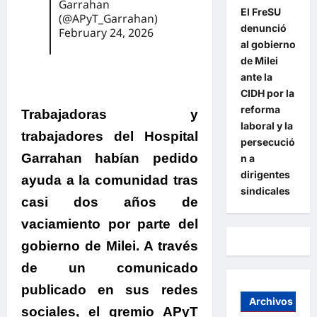
Garrahan
El FreSU
(@APyT_Garrahan)
denunció
February 24, 2026
al gobierno
de Milei
ante la
CIDH por la
reforma
Trabajadoras y
laboral y la
trabajadores del Hospital
persecució
Garrahan habían pedido
n a
dirigentes
ayuda a la comunidad tras
sindicales
casi dos años de
vaciamiento por parte del
gobierno de Milei.
A través
de un comunicado
publicado en sus redes
Archivos
sociales, el gremio APyT