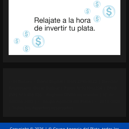
©
El Tintero – Diario Digital |
ISSN 2796-9622
| Director
Propietario: Oscar Dufour | Pyme N°
921012226
| DNM-
INPI N°3.408.326 | Registro DNDA en trámite | N° de
edición 3403 |
© Grupo Agencia del Plata
| © 2013 -2026
| Todos los derechos reservados
Copyright © 2026 | © Grupo Agencia del Plata, todos los