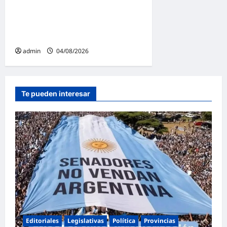
ANMAT y el INAME por la
causa del fentanilo
contaminado
admin
04/08/2026
Te pueden interesar
Editoriales
Legislativas
Política
Provincias