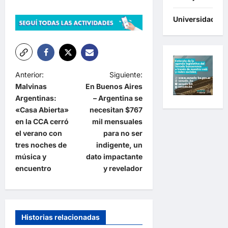
Universidades
N
Anterior:
Siguiente:
Malvinas
En Buenos Aires
a
Argentinas:
– Argentina se
v
«Casa Abierta»
necesitan $767
e
en la CCA cerró
mil mensuales
el verano con
para no ser
g
tres noches de
indigente, un
a
música y
dato impactante
encuentro
y revelador
c
i
ó
n
Historias relacionadas