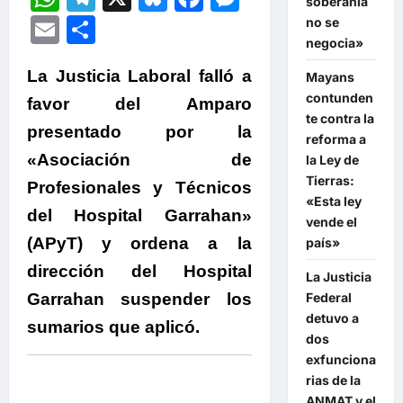
soberanía
Email
Compartir
no se
negocia»
La Justicia Laboral falló a
Mayans
contunden
favor del Amparo
te contra la
presentado por la
reforma a
«Asociación de
la Ley de
Tierras:
Profesionales y Técnicos
«Esta ley
del Hospital Garrahan»
vende el
(APyT) y ordena a la
país»
dirección del Hospital
La Justicia
Garrahan suspender los
Federal
detuvo a
sumarios que aplicó.
dos
exfunciona
rias de la
ANMAT y el