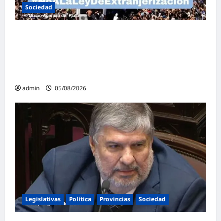
Sociedad
Masiva marcha federal en Argentina en
rechazo a la reforma de la Ley de Tierras
impulsada por Milei: «La soberanía no se
negocia»
admin
05/08/2026
Legislativas
Política
Provincias
Sociedad