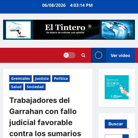
Ir
06/08/2026
4:03:15 PM
al
contenido
Ver vídeo
Gremiales
Justicia
Política
Salud
Sociedad
Trabajadores del
Garrahan con fallo
judicial favorable
Buscar
contra los sumarios