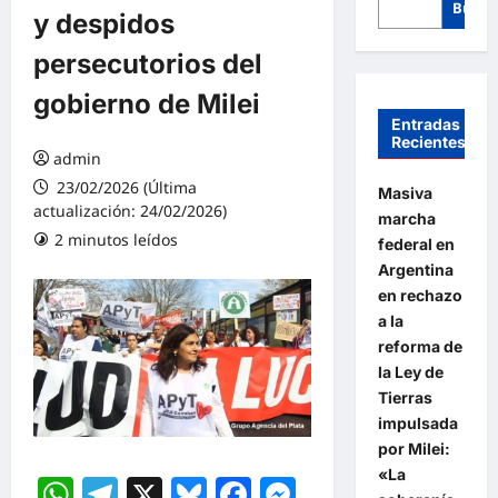
Busca
y despidos
persecutorios del
gobierno de Milei
Entradas
Recientes
admin
23/02/2026 (Última
Masiva
actualización: 24/02/2026)
marcha
2 minutos leídos
federal en
Argentina
en rechazo
a la
reforma de
la Ley de
Tierras
impulsada
por Milei:
«La
WhatsApp
Telegram
X
Bluesky
Facebook
Messenger