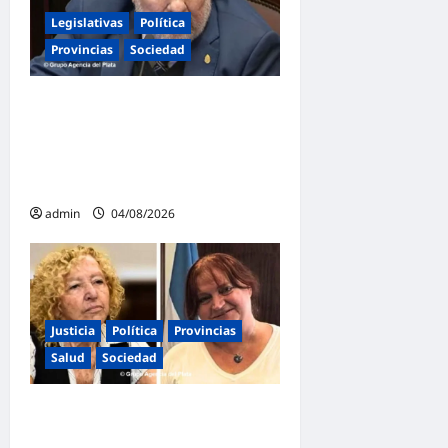
Legislativas
Política
Provincias
Sociedad
Mayans contundente contra
la reforma a la Ley de
Tierras: «Esta ley vende el
país»
admin
04/08/2026
Justicia
Política
Provincias
Salud
Sociedad
La Justicia Federal detuvo a
dos exfuncionarias de la