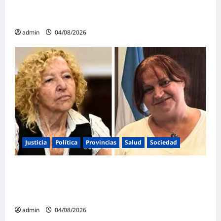
Mayans contundente contra la reforma a la
Ley de Tierras: «Esta ley vende el país»
admin
04/08/2026
Justicia
Política
Provincias
Salud
Sociedad
La Justicia Federal detuvo a dos
exfuncionarias de la ANMAT y el INAME por
la causa del fentanilo contaminado
admin
04/08/2026