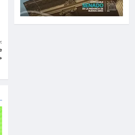
:
e
»