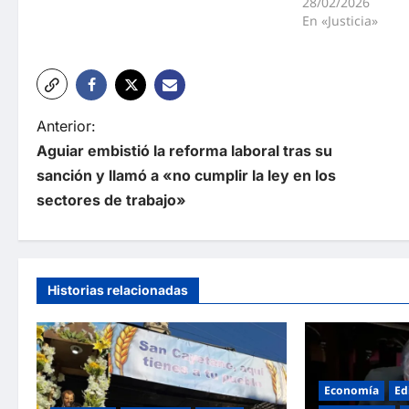
28/02/2026
En «Justicia»
N
Anterior:
Aguiar embistió la reforma laboral tras su
a
sanción y llamó a «no cumplir la ley en los
v
sectores de trabajo»
e
g
a
Historias relacionadas
c
i
ó
Economía
Ed