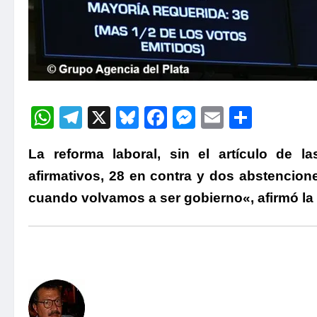
WhatsApp
Telegram
X
Bluesky
Facebook
Messenger
Email
Compa
La reforma laboral, sin el artículo de 
afirmativos, 28 en contra y dos abstencion
cuando volvamos a ser gobierno
«, afirmó l