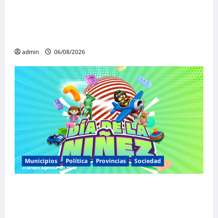
«Presidente cipayo»: Mayans cruzó con
dureza a Milei y advirtió sobre un juicio
político por traición a la Patria
admin
06/08/2026
Municipios
Política
Provincias
Sociedad
Malvinas Argentinas celebra el Día de la
Niñez con dos jornadas de juegos,
espectáculos y actividades para toda la