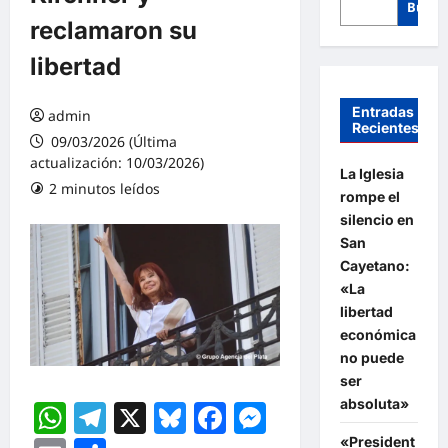
Busca
reclamaron su
libertad
Entradas
admin
Recientes
09/03/2026 (Última
actualización: 10/03/2026)
La Iglesia
2 minutos leídos
rompe el
silencio en
San
Cayetano:
«La
libertad
económica
no puede
ser
absoluta»
WhatsApp
Telegram
X
Bluesky
Facebook
Messenger
«President