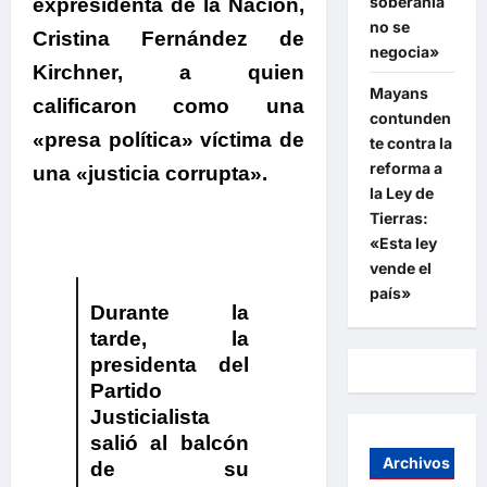
soberanía
expresidenta de la Nación,
no se
Cristina Fernández de
negocia»
Kirchner, a quien
Mayans
calificaron como una
contunden
«presa política» víctima de
te contra la
reforma a
una «justicia corrupta».
la Ley de
Tierras:
«Esta ley
vende el
país»
​Durante la
tarde,
la
presidenta del
Partido
Justicialista
salió al balcón
Archivos
de su