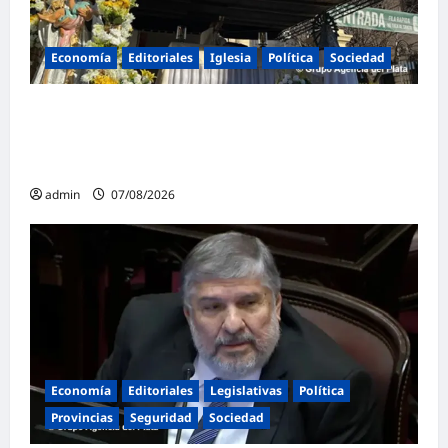
Economía
Editoriales
Iglesia
Política
Sociedad
La Iglesia rompe el silencio en San
Cayetano: «La libertad económica no puede
ser absoluta»
admin
07/08/2026
Economía
Editoriales
Legislativas
Política
Provincias
Seguridad
Sociedad