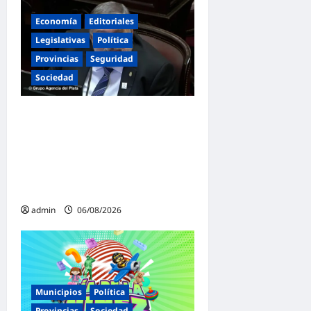
Economía
Editoriales
Legislativas
Política
Provincias
Seguridad
Sociedad
«Presidente cipayo»:
Mayans cruzó con dureza a
Milei y advirtió sobre un
juicio político por traición a
la Patria
admin
06/08/2026
Municipios
Política
Provincias
Sociedad