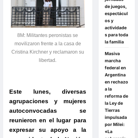
de juegos,
espectácul
os y
actividade
s para toda
8M: Militantes peronistas se
la familia
movilizaron frente a la casa de
Cristina Kirchner y reclamaron su
Masiva
libertad.
marcha
federal en
Argentina
en rechazo
a la
Este lunes, diversas
reforma de
agrupaciones y mujeres
la Ley de
Tierras
autoconvocadas se
impulsada
reunieron en el lugar para
por Milei:
expresar su apoyo a la
«La