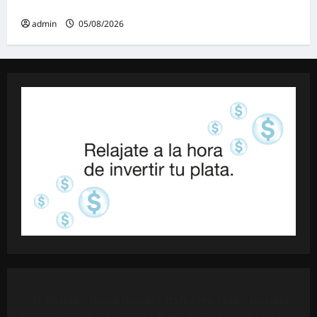
negocia»
admin
05/08/2026
©
El Tintero – Diario Digital |
ISSN 2796-9622
| Director
Propietario: Oscar Dufour | Pyme N°
921012226
| DNM-