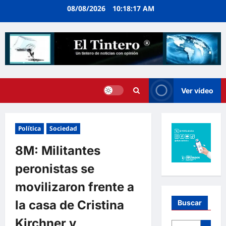
Ir
08/08/2026
10:18:17 AM
al
contenido
Ver vídeo
Política
Sociedad
8M: Militantes
peronistas se
movilizaron frente a
la casa de Cristina
Buscar
Kirchner y