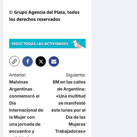
© Grupo Agencia del Plata
, todos
los derechos reservados
N
Anterior:
Siguiente:
Malvinas
8M en las calles
a
Argentinas
de Argentina:
v
conmemoró el
«Una multitud
e
Día
se manifestó
Internacional de
este lunes por el
g
la Mujer con
Día de las
a
una jornada de
Mujeres
encuentro y
Trabajadoras»
c