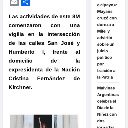
Email
Compartir
e cipayo»:
Mayans
Las actividades de este 8M
cruzó con
dureza a
comenzaron con una
Milei y
vigilia en la intersección
advirtió
de las calles San José y
sobre un
juicio
Humberto I, frente al
político
domicilio de la
por
expresidenta de la Nación
traición a
la Patria
Cristina Fernández de
Kirchner.
Malvinas
Argentinas
celebra el
Día de la
Niñez con
dos
jornadas