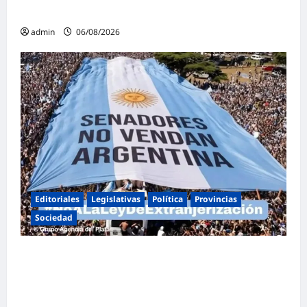
familia
admin
06/08/2026
Editoriales
Legislativas
Política
Provincias
Sociedad
Masiva marcha federal en Argentina en
rechazo a la reforma de la Ley de Tierras
impulsada por Milei: «La soberanía no se