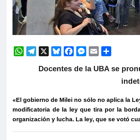
WhatsApp
Telegram
X
Bluesky
Facebook
Messenger
Email
Compa
Docentes de la UBA se pron
inde
«El gobierno de Milei no sólo no aplica la L
modificatoria de la ley que tira por la b
organización y lucha. La ley, que se votó 