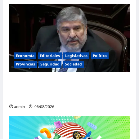
Economía
Editoriales
Legislativas
Política
Provincias
Seguridad
Sociedad
«Presidente cipayo»: Mayans cruzó con
dureza a Milei y advirtió sobre un juicio
político por traición a la Patria
admin
06/08/2026