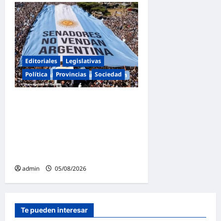
Editoriales
Legislativas
Política
Provincias
Sociedad
Masiva marcha federal en
Argentina en rechazo a la
reforma de la Ley de Tierras
impulsada por Milei: «La
soberanía no se negocia»
admin
05/08/2026
Te pueden interesar