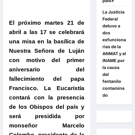
país»
La Justicia
Federal
El próximo martes 21 de
detuvo a
abril a las 17 se celebrará
dos
exfunciona
una misa en la basílica de
rias de la
Nuestra Señora de Luján
ANMAT y el
con motivo del primer
INAME por
la causa
aniversario del
del
fallecimiento del papa
fentanilo
Francisco.
La Eucaristía
contamina
do
contará con la presencia
de los Obispos del país y
será presidida por
monseñor Marcelo
Colombo, presidente de la