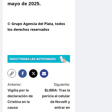
mayo de 2025.
© Grupo Agencia del Plata
, todos
los derechos reservados
N
Anterior:
Siguiente:
Vigilia por la
$LIBRA: Tras la
a
declaración de
pericia al celular
v
Cristina en la
de Novelli y
e
causa
entrar en