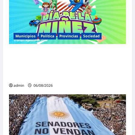
Municipios
Política
Provincias
Sociedad
Malvinas Argentinas celebra el Día de la
Niñez con dos jornadas de juegos,
espectáculos y actividades para toda la
familia
admin
06/08/2026