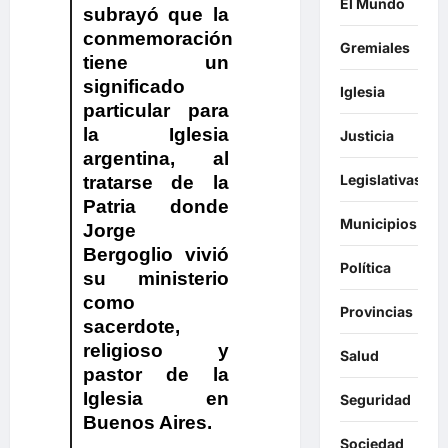
El Mundo
subrayó que la
conmemoración
Gremiales
tiene un
significado
Iglesia
particular para
la Iglesia
Justicia
argentina, al
Legislativas
tratarse de la
Patria donde
Municipios
Jorge
Bergoglio vivió
Política
su ministerio
como
Provincias
sacerdote,
religioso y
Salud
pastor de la
Iglesia en
Seguridad
Buenos Aires.
Sociedad