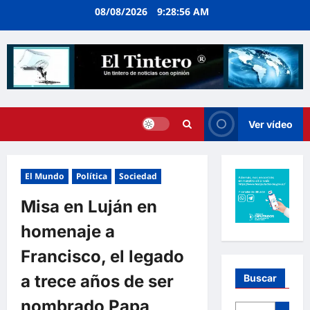
Ir
08/08/2026
9:28:57 AM
al
contenido
Ver vídeo
El Mundo
Política
Sociedad
Misa en Luján en
homenaje a
Francisco, el legado
a trece años de ser
Buscar
nombrado Papa