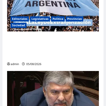
Editoriales
Legislativas
Política
Provincias
Sociedad
Masiva marcha federal en Argentina en
rechazo a la reforma de la Ley de Tierras
impulsada por Milei: «La soberanía no se
negocia»
admin
05/08/2026