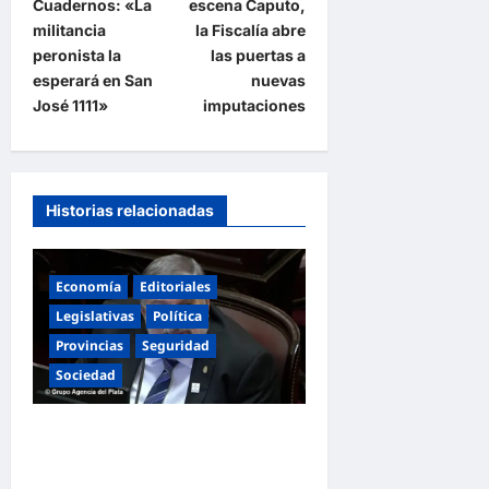
Cuadernos: «La
escena Caputo,
g
militancia
la Fiscalía abre
a
peronista la
las puertas a
esperará en San
nuevas
c
José 1111»
imputaciones
i
ó
n
Historias relacionadas
d
e
e
Economía
Editoriales
Legislativas
Política
n
Provincias
Seguridad
t
Sociedad
r
a
«Presidente cipayo»:
d
Mayans cruzó con dureza a