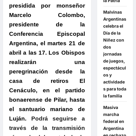
la Patria
presidida por monseñor
Malvinas
Marcelo Colombo,
Argentinas
presidente de la
celebra el
Día de la
Conferencia Episcopal
Niñez con
Argentina, el martes 21 de
dos
abril a las 17. Los Obispos
jornadas
de juegos,
realizarán una
espectácul
peregrinación desde la
os y
casa de retiros El
actividade
s para toda
Cenáculo, en el partido
la familia
bonaerense de Pilar, hasta
Masiva
el santuario mariano de
marcha
Luján.
Podrá seguirse a
federal en
través de la transmisión
Argentina
en rechazo