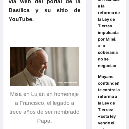
vía web del portal de la
a la
Basílica y su sitio de
reforma de
YouTube.
la Ley de
Tierras
impulsada
por Milei:
«La
soberanía
no se
negocia»
Mayans
contunden
te contra la
Misa en Luján en homenaje
reforma a
a Francisco, el legado a
la Ley de
Tierras:
trece años de ser nombrado
«Esta ley
Papa.
vende el