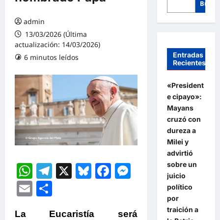
Busca
admin
13/03/2026 (Última
actualización: 14/03/2026)
Entradas
6 minutos leídos
Recientes
«President
e cipayo»:
Mayans
cruzó con
dureza a
Milei y
advirtió
WhatsApp
Telegram
X
Bluesky
Facebook
Messenger
sobre un
juicio
Email
Compartir
político
por
traición a
La Eucaristía será