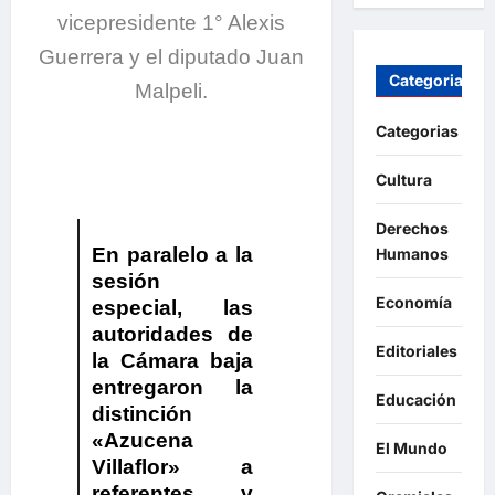
vicepresidente 1° Alexis
Guerrera y el diputado Juan
Categorias
Malpeli.
Categorias
Cultura
Derechos
En paralelo a la
Humanos
sesión
Economía
especial, las
autoridades de
Editoriales
la Cámara baja
entregaron la
Educación
distinción
«Azucena
El Mundo
Villaflor» a
referentes y