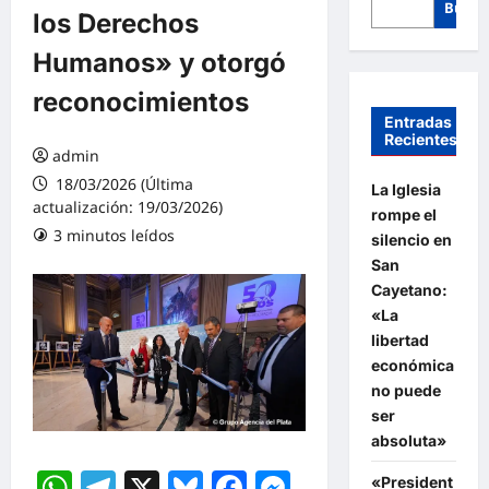
Busca
los Derechos
Humanos» y otorgó
reconocimientos
Entradas
Recientes
admin
18/03/2026 (Última
La Iglesia
actualización: 19/03/2026)
rompe el
3 minutos leídos
silencio en
San
Cayetano:
«La
libertad
económica
no puede
ser
absoluta»
WhatsApp
Telegram
X
Bluesky
Facebook
Messenger
«President