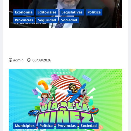
Economía
Editoriales
Legislativas
Política
Provincias
Seguridad
Sociedad
«Presidente cipayo»: Mayans cruzó con
dureza a Milei y advirtió sobre un juicio
político por traición a la Patria
admin
06/08/2026
Municipios
Política
Provincias
Sociedad