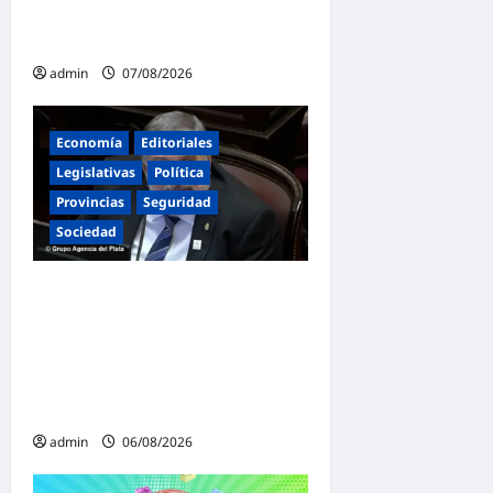
libertad económica no
puede ser absoluta»
admin
07/08/2026
Economía
Editoriales
Legislativas
Política
Provincias
Seguridad
Sociedad
«Presidente cipayo»:
Mayans cruzó con dureza a
Milei y advirtió sobre un
juicio político por traición a
la Patria
admin
06/08/2026