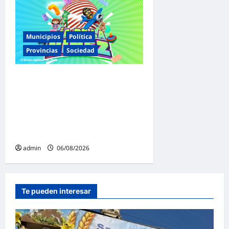
Municipios
Política
Provincias
Sociedad
Malvinas Argentinas celebra
el Día de la Niñez con dos
jornadas de juegos,
espectáculos y actividades
para toda la familia
admin
06/08/2026
Te pueden interesar