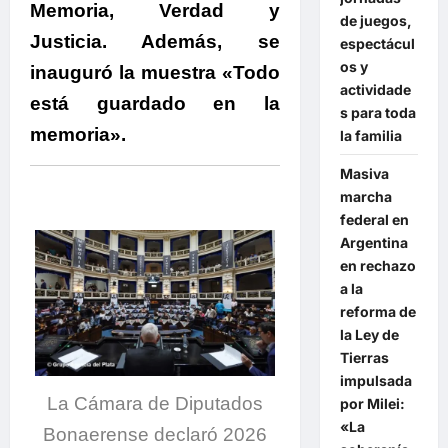
Memoria, Verdad y
de juegos,
Justicia. Además, se
espectácul
os y
inauguró la muestra «Todo
actividade
está guardado en la
s para toda
memoria».
la familia
Masiva
marcha
federal en
Argentina
en rechazo
a la
reforma de
la Ley de
Tierras
impulsada
La Cámara de Diputados
por Milei:
«La
Bonaerense declaró 2026