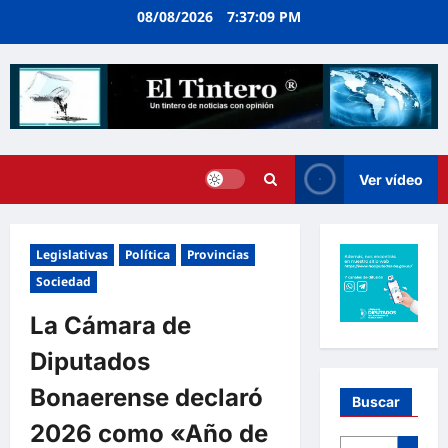
Ir
08/08/2026
7:37:10 PM
al
contenido
Ver vídeo
Legislativas
Política
Provincias
Sociedad
La Cámara de
Diputados
Bonaerense declaró
Buscar
2026 como «Año de