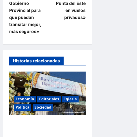
i
Gobierno
Punta del Este
ó
Provincial para
en vuelos
que puedan
privados»
n
transitar mejor,
d
más seguros»
e
e
n
Historias relacionadas
t
r
a
d
Economía
Editoriales
Iglesia
a
Política
Sociedad
s
La Iglesia rompe el silencio
en San Cayetano: «La