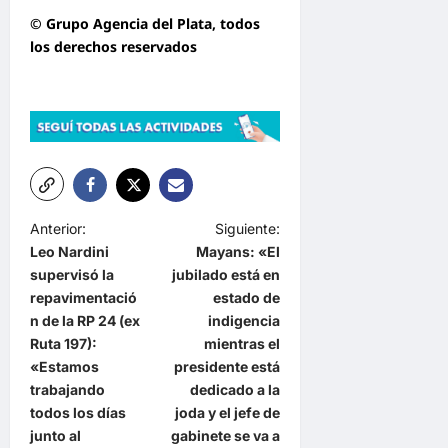
© Grupo Agencia del Plata
, todos
los derechos reservados
N
Anterior:
Siguiente:
Leo Nardini
Mayans: «El
a
supervisó la
jubilado está en
v
repavimentació
estado de
e
n de la RP 24 (ex
indigencia
Ruta 197):
mientras el
g
«Estamos
presidente está
a
trabajando
dedicado a la
todos los días
joda y el jefe de
c
junto al
gabinete se va a