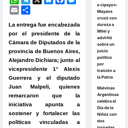
e cipayo»:
Email
Compartir
Mayans
cruzó con
La entrega fue encabezada
dureza a
Milei y
por el presidente de la
advirtió
Cámara de Diputados de la
sobre un
provincia de Buenos Aires,
juicio
político
Alejandro Dichiara; junto al
por
vicepresidente 1° Alexis
traición a
la Patria
Guerrera y el diputado
Juan Malpeli, quienes
Malvinas
Argentinas
remarcaron que la
celebra el
iniciativa apunta a
Día de la
sostener y fortalecer las
Niñez con
dos
políticas vinculadas a
jornadas