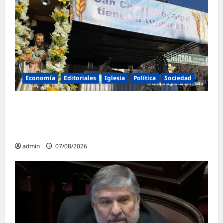
Economía
Editoriales
Iglesia
Política
Sociedad
La Iglesia rompe el silencio en San
Cayetano: «La libertad económica no puede
ser absoluta»
admin
07/08/2026