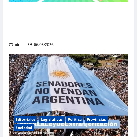
Malvinas Argentinas celebra el Día de la
Niñez con dos jornadas de juegos,
espectáculos y actividades para toda la
familia
admin
06/08/2026
Editoriales
Legislativas
Política
Provincias
Sociedad