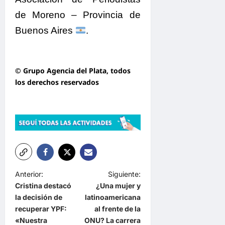
de Moreno – Provincia de
Buenos Aires
.
© Grupo Agencia del Plata
, todos
los derechos reservados
N
Anterior:
Siguiente:
Cristina destacó
¿Una mujer y
a
la decisión de
latinoamericana
v
recuperar YPF:
al frente de la
e
«Nuestra
ONU? La carrera