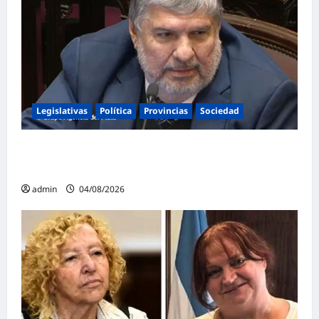
Legislativas
Política
Provincias
Sociedad
Mayans contundente contra la reforma a la
Ley de Tierras: «Esta ley vende el país»
admin
04/08/2026