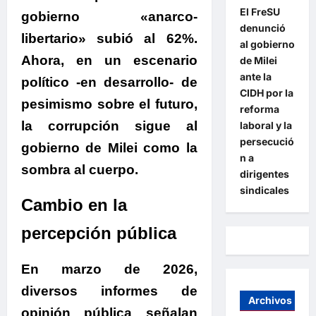
El FreSU
gobierno «anarco-
denunció
libertario» subió al
62%
.
al gobierno
Ahora, en un escenario
de Milei
ante la
político -en desarrollo- de
CIDH por la
p
esimismo sobre el futuro,
reforma
la corrupción sigue al
laboral y la
persecució
gobierno de Milei como la
n a
sombra al cuerpo.
dirigentes
sindicales
Cambio en la
percepción pública
En marzo de 2026,
diversos informes de
Archivos
opinión pública señalan