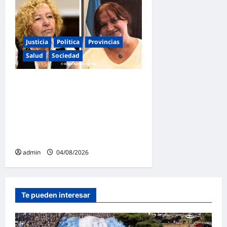
Justicia
Política
Provincias
Salud
Sociedad
La Justicia Federal detuvo a
dos exfuncionarias de la
ANMAT y el INAME por la
causa del fentanilo
contaminado
admin
04/08/2026
Te pueden interesar