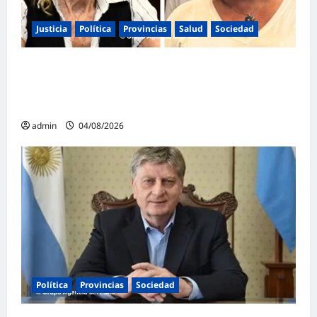
Justicia
Política
Provincias
Salud
Sociedad
La Justicia Federal detuvo a dos
exfuncionarias de la ANMAT y el INAME por
la causa del fentanilo contaminado
admin
04/08/2026
Política
Provincias
Sociedad