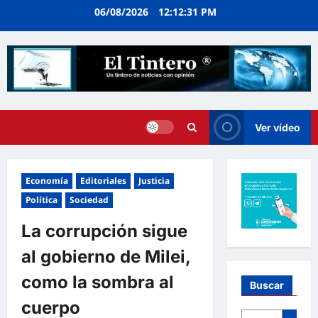
Ir
06/08/2026
12:12:32 PM
al
contenido
Ver vídeo
Economía
Editoriales
Justicia
Política
Sociedad
La corrupción sigue
al gobierno de Milei,
como la sombra al
Buscar
cuerpo