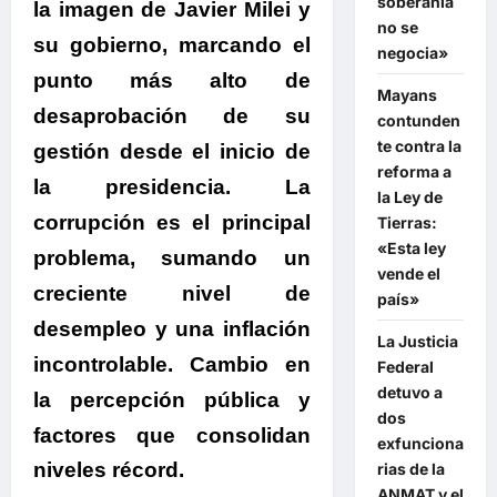
soberanía
la imagen de Javier Milei y
no se
su gobierno, marcando el
negocia»
punto más alto de
Mayans
desaprobación de su
contunden
te contra la
gestión desde el inicio de
reforma a
la presidencia. La
la Ley de
corrupción es el principal
Tierras:
«Esta ley
problema, sumando un
vende el
creciente nivel de
país»
desempleo y una inflación
La Justicia
incontrolable. Cambio en
Federal
detuvo a
la percepción pública y
dos
factores que
consolidan
exfunciona
niveles récord.
rias de la
ANMAT y el