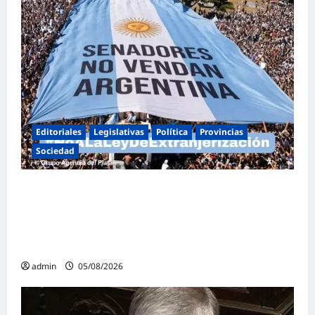
Editoriales
Legislativas
Política
Provincias
Sociedad
Masiva marcha federal en Argentina en
rechazo a la reforma de la Ley de Tierras
impulsada por Milei: «La soberanía no se
negocia»
admin
05/08/2026