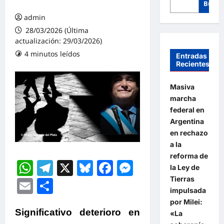
Busca
admin
28/03/2026 (Última
actualización: 29/03/2026)
4 minutos leídos
Entradas
Recientes
Masiva
marcha
federal en
Argentina
en rechazo
a la
reforma de
WhatsApp
Telegram
X
Bluesky
Facebook
Messenger
la Ley de
Tierras
Email
Compartir
impulsada
por Milei:
Significativo deterioro en
«La