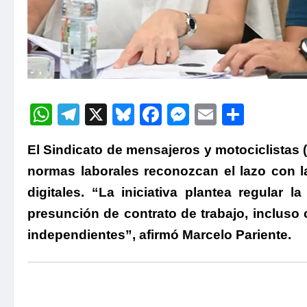
WhatsApp
Telegram
X
Bluesky
Facebook
Messenger
Email
Compa
El Sindicato de mensajeros y motociclistas 
normas laborales reconozcan el lazo con l
digitales. “La iniciativa plantea regular l
presunción de contrato de trabajo, incluso 
independientes”, afirmó Marcelo Pariente.