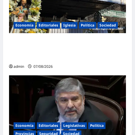
Economía
Editoriales
Iglesia
Política
Sociedad
La Iglesia rompe el silencio en San
Cayetano: «La libertad económica no puede
ser absoluta»
admin
07/08/2026
Economía
Editoriales
Legislativas
Política
Provincias
Seguridad
Sociedad