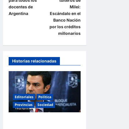
para todos los
tuiteros de
g
docentes de
Milei:
a
Argentina
Escándalo en el
Banco Nación
c
por los créditos
i
millonarios
ó
n
d
Historias relacionadas
e
e
n
t
Editoriales
Política
r
Provincias
Sociedad
a
d
Juan Manuel Urtubey: «Acá
a
hay que poner el cuerpo y el