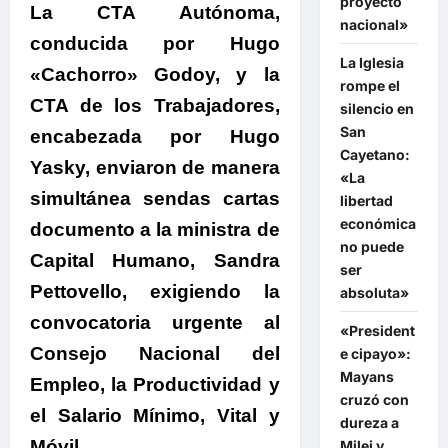
proyecto
La CTA Autónoma,
nacional»
conducida por Hugo
La Iglesia
«Cachorro» Godoy, y la
rompe el
CTA de los Trabajadores,
silencio en
San
encabezada por Hugo
Cayetano:
Yasky, enviaron de manera
«La
simultánea sendas cartas
libertad
económica
documento a la ministra de
no puede
Capital Humano, Sandra
ser
Pettovello, exigiendo la
absoluta»
convocatoria urgente al
«President
Consejo Nacional del
e cipayo»:
Mayans
Empleo, la Productividad y
cruzó con
el Salario Mínimo, Vital y
dureza a
Móvil.
Milei y