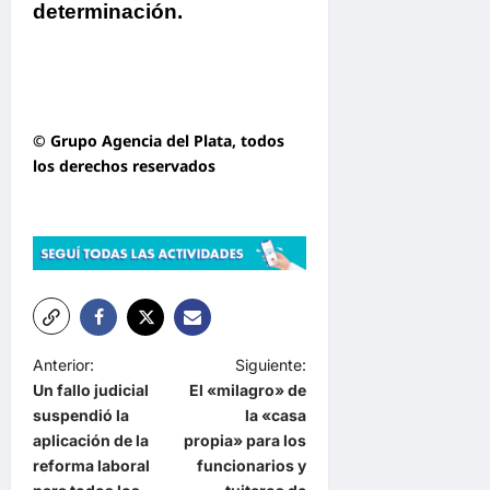
determinación.
© Grupo Agencia del Plata
, todos
los derechos reservados
N
Anterior:
Siguiente:
Un fallo judicial
El «milagro» de
a
suspendió la
la «casa
v
aplicación de la
propia» para los
e
reforma laboral
funcionarios y