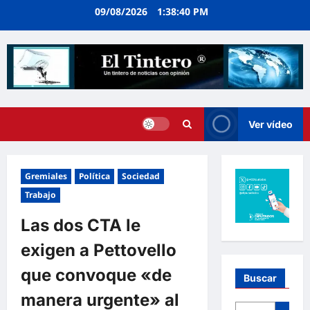
Ir
09/08/2026
1:38:41 PM
al
contenido
Ver vídeo
Gremiales
Política
Sociedad
Trabajo
Las dos CTA le
exigen a Pettovello
que convoque «de
Buscar
manera urgente» al