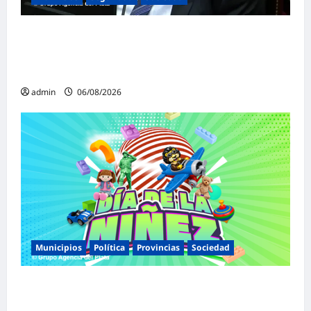
«Presidente cipayo»: Mayans cruzó con
dureza a Milei y advirtió sobre un juicio
político por traición a la Patria
admin
06/08/2026
Municipios
Política
Provincias
Sociedad
Malvinas Argentinas celebra el Día de la
Niñez con dos jornadas de juegos,