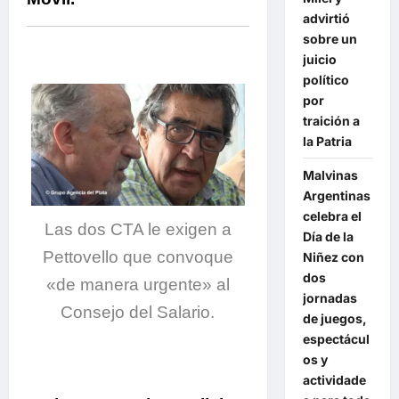
advirtió
sobre un
juicio
político
por
traición a
la Patria
Malvinas
Argentinas
celebra el
Las dos CTA le exigen a
Día de la
Pettovello que convoque
Niñez con
dos
«de manera urgente» al
jornadas
Consejo del Salario.
de juegos,
espectácul
os y
actividade