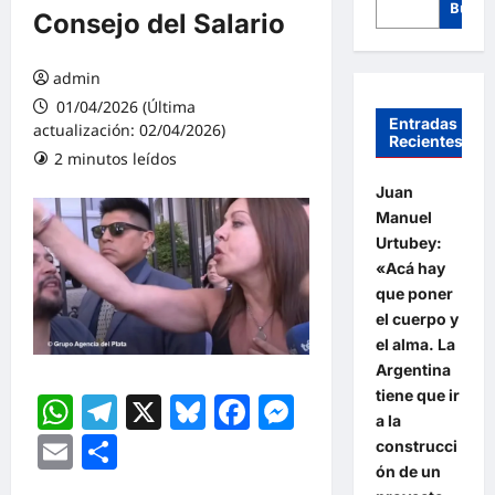
Busca
Consejo del Salario
admin
01/04/2026 (Última
Entradas
actualización: 02/04/2026)
Recientes
2 minutos leídos
Juan
Manuel
Urtubey:
«Acá hay
que poner
el cuerpo y
el alma. La
Argentina
tiene que ir
WhatsApp
Telegram
X
Bluesky
Facebook
Messenger
a la
Email
Compartir
construcci
ón de un