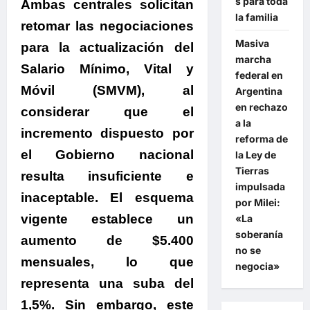
s para toda
Ambas centrales solicitan
la familia
retomar las negociaciones
Masiva
para la actualización del
marcha
Salario Mínimo, Vital y
federal en
Móvil (SMVM), al
Argentina
en rechazo
considerar que el
a la
incremento dispuesto por
reforma de
el Gobierno nacional
la Ley de
Tierras
resulta insuficiente e
impulsada
inaceptable.
El esquema
por Milei:
vigente establece un
«La
soberanía
aumento de $5.400
no se
mensuales, lo que
negocia»
representa una suba del
1,5%. Sin embargo, este