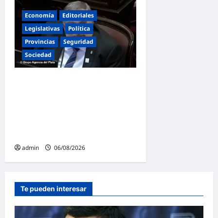
Economía
Editoriales
Legislativas
Política
Provincias
Seguridad
Sociedad
«Presidente cipayo»:
Mayans cruzó con dureza a
Milei y advirtió sobre un
juicio político por traición a
la Patria
admin
06/08/2026
Te pueden interesar