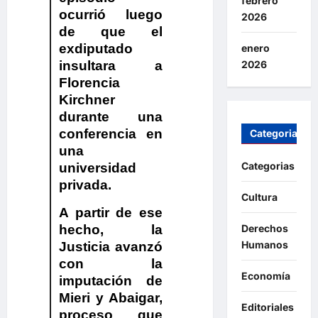
febrero
ocurrió luego
2026
de que el
exdiputado
enero
insultara a
2026
Florencia
Kirchner
durante una
conferencia en
Categorias
una
Categorias
universidad
privada.
Cultura
A partir de ese
Derechos
hecho,
la
Humanos
Justicia avanzó
con la
Economía
imputación de
Mieri y Abaigar,
Editoriales
proceso que