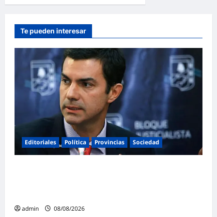
Te pueden interesar
Editoriales
Política
Provincias
Sociedad
Juan Manuel Urtubey: «Acá hay que poner
el cuerpo y el alma. La Argentina tiene que ir
a la construcción de un proyecto nacional»
admin
08/08/2026