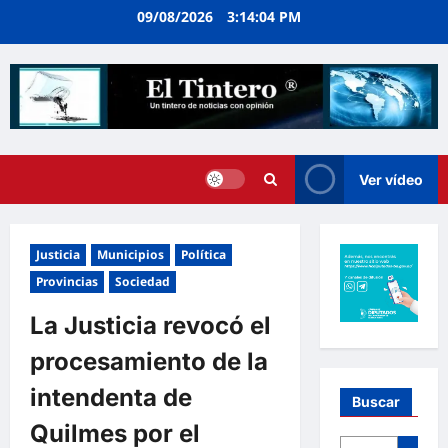
Ir
09/08/2026
3:14:05 PM
al
contenido
Ver vídeo
Justicia
Municipios
Política
Provincias
Sociedad
La Justicia revocó el
procesamiento de la
intendenta de
Buscar
Quilmes por el