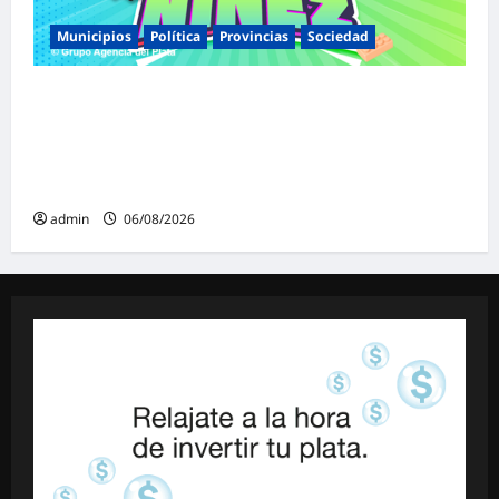
Municipios
Política
Provincias
Sociedad
Malvinas Argentinas celebra el Día de la
Niñez con dos jornadas de juegos,
espectáculos y actividades para toda la
familia
admin
06/08/2026