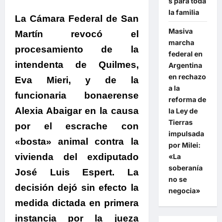
s para toda
la familia
La Cámara Federal de San
Masiva
Martín revocó el
marcha
procesamiento de la
federal en
intendenta de Quilmes,
Argentina
en rechazo
Eva Mieri, y de la
a la
funcionaria bonaerense
reforma de
Alexia Abaigar en la causa
la Ley de
Tierras
por el escrache con
impulsada
«bosta» animal contra la
por Milei:
vivienda del exdiputado
«La
soberanía
José Luis Espert. La
no se
decisión dejó sin efecto la
negocia»
medida dictada en primera
instancia por la jueza