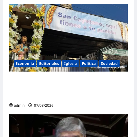
Economía
Editoriales
Iglesia
Política
Sociedad
La Iglesia rompe el silencio en San
Cayetano: «La libertad económica no puede
ser absoluta»
admin
07/08/2026