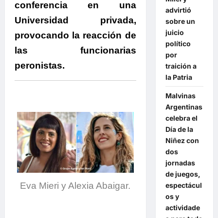
conferencia en una
advirtió
Universidad privada,
sobre un
juicio
provocando la reacción de
político
las funcionarias
por
peronistas.
traición a
la Patria
Malvinas
Argentinas
celebra el
Día de la
Niñez con
dos
jornadas
de juegos,
Eva Mieri y Alexia Abaigar.
espectácul
os y
actividade