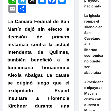
proyecto
Email
Compartir
nacional»
La Iglesia
La Cámara Federal de San
rompe el
silencio en
Martín dejó sin efecto la
San
decisión de primera
Cayetano:
«La
instancia contra la actual
libertad
intendenta de Quilmes,
económica
también benefició a la
no puede
ser
funcionaria bonaerense
absoluta»
Alexia Abaigar. La causa
«President
se originó luego que el
e cipayo»:
exdiputado Espert
Mayans
insultara a Florencia
cruzó con
dureza a
Kirchner durante una
Milei y