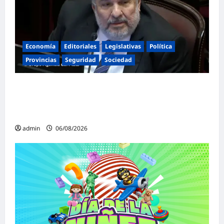
Economía
Editoriales
Legislativas
Política
Provincias
Seguridad
Sociedad
«Presidente cipayo»: Mayans cruzó con
dureza a Milei y advirtió sobre un juicio
político por traición a la Patria
admin
06/08/2026