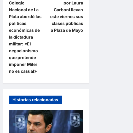
v
Colegio
por Laura
e
Nacional de La
Carboni llevan
Plata abordó las
este viernes sus
g
políticas
clases públicas
a
económicas de
a Plaza de Mayo
la dictadura
c
militar: «El
i
negacionismo
ó
que pretende
imponer Milei
n
no es casual»
d
e
e
Historias relacionadas
n
t
r
a