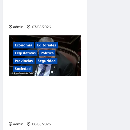
en San Cayetano: «La
libertad económica no
puede ser absoluta»
admin
07/08/2026
Economía
Editoriales
Legislativas
Política
Provincias
Seguridad
Sociedad
«Presidente cipayo»:
Mayans cruzó con dureza a
Milei y advirtió sobre un
juicio político por traición a
la Patria
admin
06/08/2026