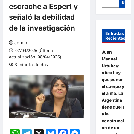
Busca
escrache a Espert y
señaló la debilidad
de la investigación
Entradas
Recientes
admin
07/04/2026 (Última
Juan
actualización: 08/04/2026)
Manuel
3 minutos leídos
Urtubey:
«Acá hay
que poner
el cuerpo y
el alma. La
Argentina
tiene que ir
a la
construcci
ón de un
WhatsApp
Telegram
X
Bluesky
Facebook
Messenger