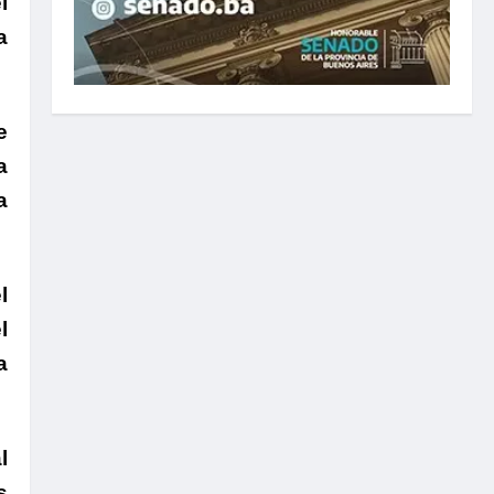
l
a
e
a
a
l
l
a
l
s