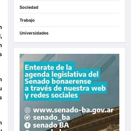
Sociedad
Trabajo
n
Universidades
,
n
s
n
u
s
n