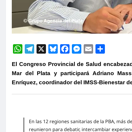
WhatsApp
Telegram
X
Bluesky
Facebook
Messenger
Email
Compa
El Congreso Provincial de Salud encabezado
Mar del Plata y participará Adriano Mass
Enríquez, coordinador del IMSS-Bienestar d
En las 12 regiones sanitarias de la PBA, más d
reunieron para debatir, intercambiar experien