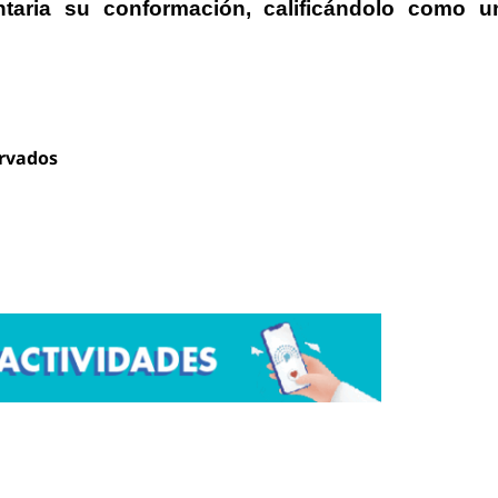
ntaria su conformación, calificándolo como u
ervados