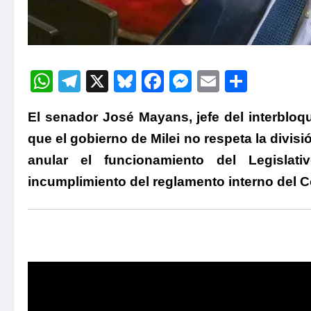
WhatsApp
Telegram
X
Bluesky
Facebook
Messenger
Email
Compa
El senador José Mayans, jefe del interbloq
que el gobierno de Milei no respeta la divis
anular el funcionamiento del Legislat
incumplimiento del reglamento interno del 