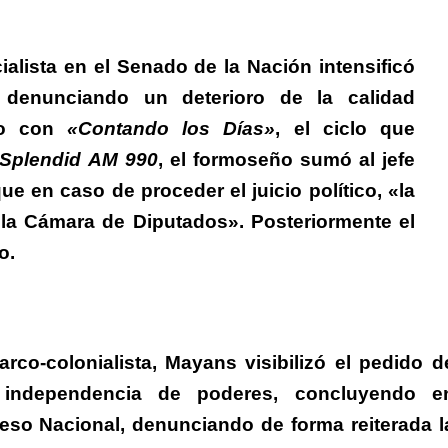
cialista en el Senado de la Nación intensificó
, denunciando un deterioro de la calidad
go con
«Contando los Días»
, el ciclo que
Splendid
AM 990
,
el formoseño sumó al jefe
e en caso de proceder el juicio político, «la
 la Cámara de Diputados».
Posteriormente el
o.
rco-colonialista,
Mayans visibilizó el pedido d
la independencia de poderes, concluyendo e
reso Nacional
, denunciando
de forma reiterada l