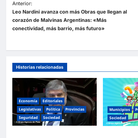
N
Anterior:
Leo Nardini avanza con más Obras que llegan al
a
corazón de Malvinas Argentinas: «Más
v
conectividad, más barrio, más futuro»
e
g
a
Historias relacionadas
c
i
ó
Economía
Editoriales
n
Legislativas
Política
Provincias
Municipios
P
d
Seguridad
Sociedad
Sociedad
e
«Presidente cipayo»: Mayans cruzó
Malvinas Argenti
e