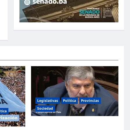
Legislativas
Política
Provincias
Sociedad
ítica
Mayans contundente contra la reforma a la
Ley de Tierras: «Esta ley vende el país»