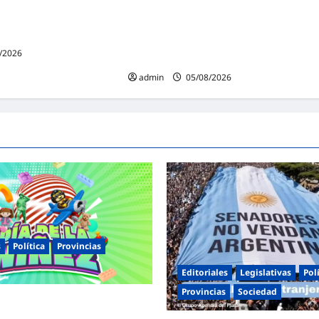
ornadas de juegos,
Masiva marcha federal en Argentina en
ctividades para toda la
rechazo a la reforma de la Ley de
Tierras impulsada por Milei: «La
/2026
soberanía no se negocia»
admin
05/08/2026
s
Política
Provincias
Editoriales
Legislativas
Pol
Provincias
Sociedad
entinas celebra el Día de la
s jornadas de juegos,