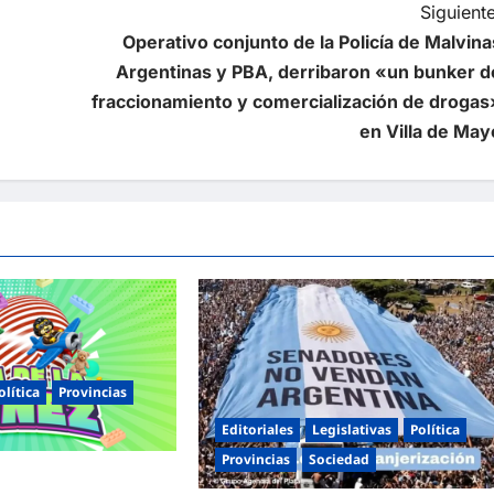
Siguiente
Operativo conjunto de la Policía de Malvina
Argentinas y PBA, derribaron «un bunker d
fraccionamiento y comercialización de drogas
en Villa de May
olítica
Provincias
Editoriales
Legislativas
Política
Provincias
Sociedad
nas celebra el Día de la