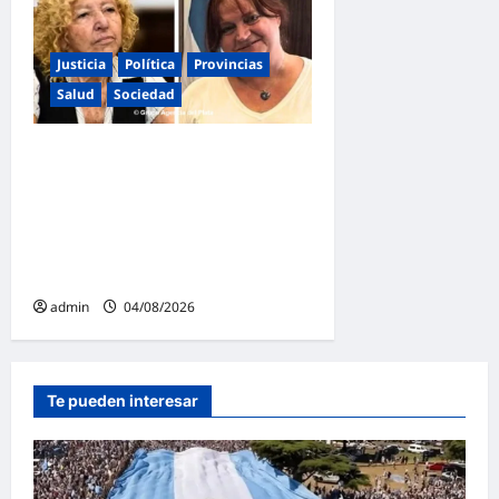
Justicia
Política
Provincias
Salud
Sociedad
La Justicia Federal detuvo a
dos exfuncionarias de la
ANMAT y el INAME por la
causa del fentanilo
contaminado
admin
04/08/2026
Te pueden interesar