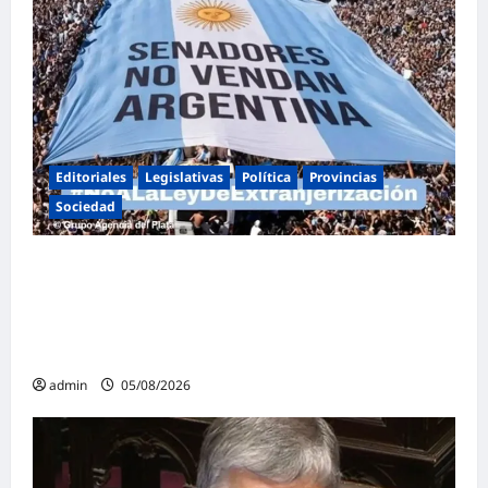
Editoriales
Legislativas
Política
Provincias
Sociedad
Masiva marcha federal en Argentina en
rechazo a la reforma de la Ley de Tierras
impulsada por Milei: «La soberanía no se
negocia»
admin
05/08/2026