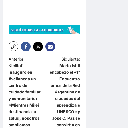
N
Anterior:
Siguiente:
Kicillof
Mario Ishii
a
inauguró en
encabezó el «1°
v
Avellaneda un
Encuentro
e
centro de
anual de la Red
cuidado familiar
Argentina de
g
y comunitario:
ciudades del
a
«Mientras Milei
aprendizaje
desfinancia la
UNESCO» y
c
salud, nosotros
José C. Paz se
i
ampliamos
convirtió en