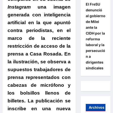
El FreSU
Instagram
una imagen
denunció
generada con inteligencia
al gobierno
de Milei
artificial en la que apuntó
ante la
contra periodistas, en el
CIDH por la
marco de la reciente
reforma
laboral y la
restricción de acceso de la
persecució
prensa a Casa Rosada.
En
n a
la ilustración, se observa a
dirigentes
sindicales
supuestos trabajadores de
prensa representados con
cabezas de micrófono y
los bolsillos llenos de
billetes. La publicación se
Archivos
inscribe en una nueva