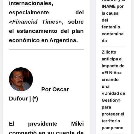
internacionales,
INAME por
especialmente del
la causa
del
«Financial Times»
, sobre
fentanilo
el estancamiento del plan
contamina
económico en Argentina.
do
Ziliotto
anticipa el
impacto de
«El Niño»
creando
una
Por Oscar
«Unidad de
Dufour | (*)
Gestión»
para
proteger el
territorio
El presidente Milei
pampeano
compartió en su cuenta de