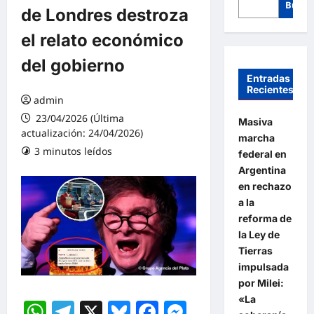
Busca
de Londres destroza
el relato económico
del gobierno
Entradas
Recientes
admin
23/04/2026 (Última
Masiva
actualización: 24/04/2026)
marcha
3 minutos leídos
federal en
Argentina
en rechazo
a la
reforma de
la Ley de
Tierras
impulsada
por Milei:
«La
WhatsApp
Telegram
X
Bluesky
Facebook
Messenger