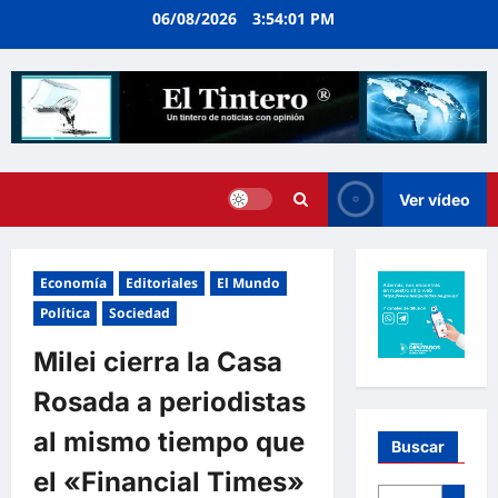
Ir
06/08/2026
3:54:02 PM
al
contenido
Ver vídeo
Economía
Editoriales
El Mundo
Política
Sociedad
Milei cierra la Casa
Rosada a periodistas
al mismo tiempo que
Buscar
el «Financial Times»