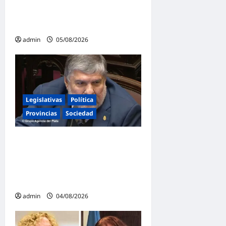
impulsada por Milei: «La
soberanía no se negocia»
admin
05/08/2026
Legislativas
Política
Provincias
Sociedad
Mayans contundente contra
la reforma a la Ley de
Tierras: «Esta ley vende el
país»
admin
04/08/2026