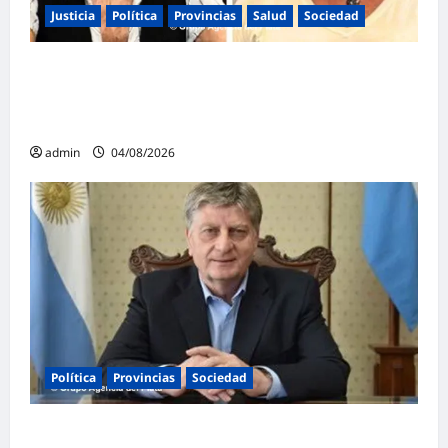
Justicia
Política
Provincias
Salud
Sociedad
La Justicia Federal detuvo a dos
exfuncionarias de la ANMAT y el INAME por
la causa del fentanilo contaminado
admin
04/08/2026
Política
Provincias
Sociedad
Ziliotto anticipa el impacto de «El Niño»