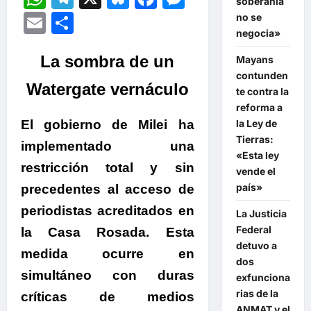
soberanía
Email
Compartir
no se
negocia»
La sombra de un
Mayans
contunden
Watergate vernáculo
te contra la
reforma a
El gobierno de Milei ha
la Ley de
Tierras:
implementado una
«Esta ley
restricción total y sin
vende el
país»
precedentes al acceso de
periodistas acreditados en
La Justicia
Federal
la Casa Rosada. Esta
detuvo a
medida ocurre en
dos
simultáneo con duras
exfunciona
rias de la
críticas de medios
ANMAT y el