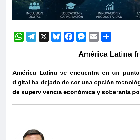
WhatsApp
Telegram
X
Bluesky
Facebook
Messenger
Email
Compa
América Latina fr
América Latina se encuentra en un punto 
digital ha dejado de ser una opción tecnoló
de supervivencia económica y soberanía polí