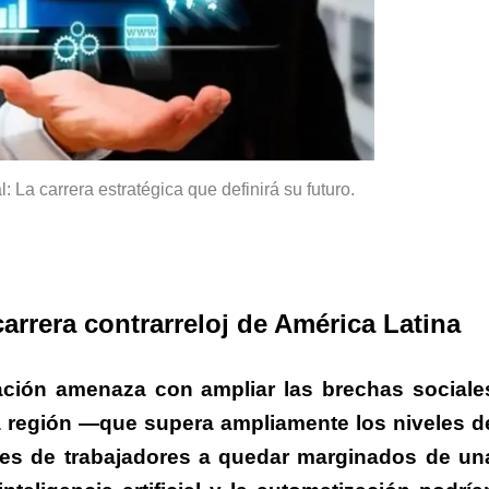
: La carrera estratégica que definirá su futuro.
carrera contrarreloj de América Latina
zación amenaza con ampliar las brechas sociale
 la región —que supera ampliamente los niveles d
nes de trabajadores a quedar marginados de un