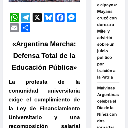
e cipayo»:
Mayans
WhatsApp
Telegram
X
Bluesky
Facebook
Messenger
cruzó con
Email
Compartir
dureza a
Milei y
advirtió
«Argentina Marcha:
sobre un
juicio
Defensa Total de la
político
por
Educación Pública»
traición a
la Patria
La protesta de la
Malvinas
comunidad universitaria
Argentinas
exige el cumplimiento de
celebra el
Día de la
la Ley de Financiamiento
Niñez con
Universitario y una
dos
recomposición salarial
jornadas