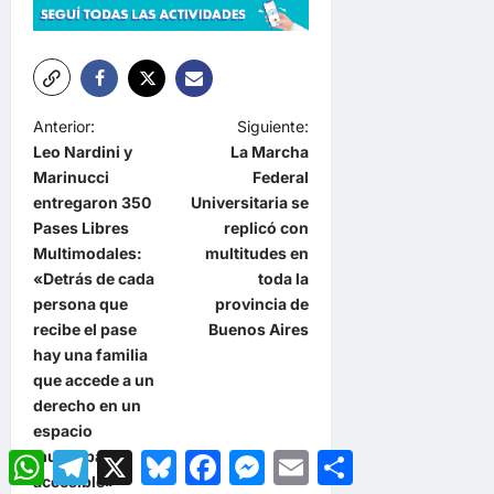
N
Anterior:
Siguiente:
Leo Nardini y
La Marcha
a
Marinucci
Federal
v
entregaron 350
Universitaria se
e
Pases Libres
replicó con
Multimodales:
multitudes en
g
«Detrás de cada
toda la
a
persona que
provincia de
recibe el pase
Buenos Aires
c
hay una familia
i
que accede a un
ó
derecho en un
espacio
n
municipal
WhatsApp
Telegram
X
Bluesky
Facebook
Messenger
Email
Compartir
d
accesible»