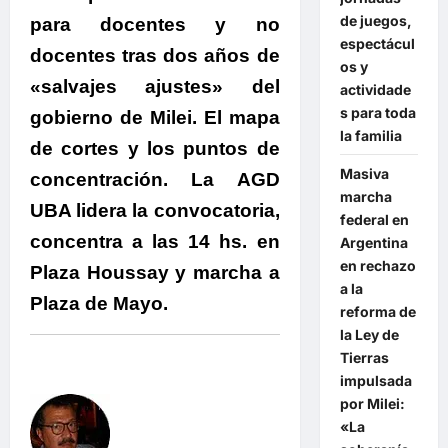
de juegos,
para docentes y no
espectácul
docentes tras dos años de
os y
«salvajes ajustes» del
actividade
s para toda
gobierno de Milei. El mapa
la familia
de cortes y los puntos de
Masiva
concentración. La AGD
marcha
UBA lidera la convocatoria,
federal en
concentra a las 14 hs. en
Argentina
en rechazo
Plaza Houssay y marcha a
a la
Plaza de Mayo.
reforma de
la Ley de
Tierras
impulsada
por Milei:
«La