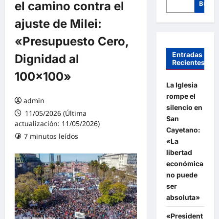
el camino contra el
Busca
ajuste de Milei:
«Presupuesto Cero,
Entradas
Dignidad al
Recientes
100×100»
La Iglesia
rompe el
admin
silencio en
11/05/2026 (Última
San
actualización: 11/05/2026)
Cayetano:
7 minutos leídos
«La
libertad
económica
no puede
ser
absoluta»
«President