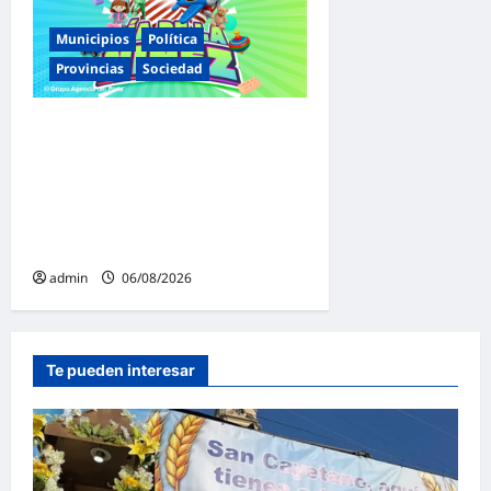
Municipios
Política
Provincias
Sociedad
Malvinas Argentinas celebra
el Día de la Niñez con dos
jornadas de juegos,
espectáculos y actividades
para toda la familia
admin
06/08/2026
Te pueden interesar