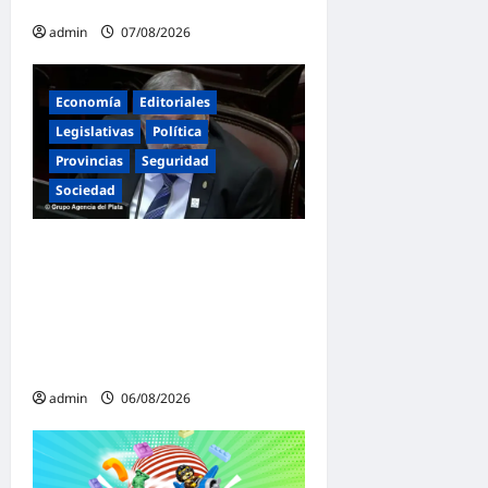
puede ser absoluta»
admin
07/08/2026
Economía
Editoriales
Legislativas
Política
Provincias
Seguridad
Sociedad
«Presidente cipayo»:
Mayans cruzó con dureza a
Milei y advirtió sobre un
juicio político por traición a
la Patria
admin
06/08/2026