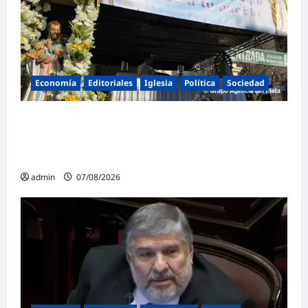
Economía
Editoriales
Iglesia
Política
Sociedad
La Iglesia rompe el silencio en San
Cayetano: «La libertad económica no puede
ser absoluta»
admin
07/08/2026