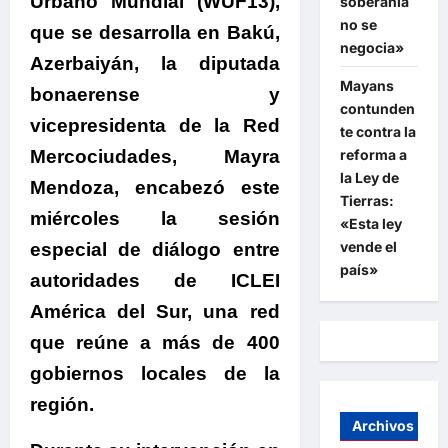
Urbano Mundial (WUF13),
soberanía
no se
que se desarrolla en Bakú,
negocia»
Azerbaiyán, la diputada
Mayans
bonaerense y
contunden
vicepresidenta de la Red
te contra la
reforma a
Mercociudades, Mayra
la Ley de
Mendoza, encabezó este
Tierras:
miércoles la sesión
«Esta ley
vende el
especial de diálogo entre
país»
autoridades de ICLEI
América del Sur, una red
que reúne a más de 400
gobiernos locales de la
región.
Archivos