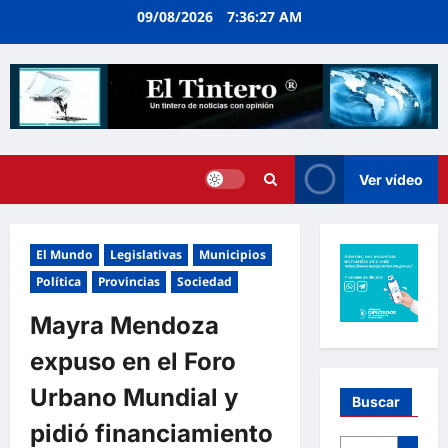
Ir
09/08/2026
7:36:28 AM
al
contenido
Ver vídeo
El Mundo
Legislativas
Municipios
Política
Provincias
Sociedad
Mayra Mendoza
expuso en el Foro
Urbano Mundial y
Buscar
pidió financiamiento