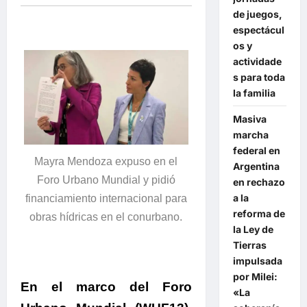
de juegos,
espectácul
os y
actividade
s para toda
la familia
Masiva
marcha
federal en
Mayra Mendoza expuso en el
Argentina
Foro Urbano Mundial y pidió
en rechazo
a la
financiamiento internacional para
reforma de
obras hídricas en el conurbano.
la Ley de
Tierras
impulsada
por Milei:
En el marco del Foro
«La