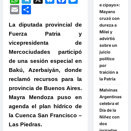
e cipayo»:
Email
Compartir
Mayans
cruzó con
La diputada provincial de
dureza a
Milei y
Fuerza Patria y
advirtió
vicepresidenta de
sobre un
Mercociudades participó
juicio
político
de una sesión especial en
por
Bakú, Azerbaiyán, donde
traición a
reclamó recursos para la
la Patria
provincia de Buenos Aires.
Malvinas
Argentinas
Mayra Mendoza puso en
celebra el
agenda el plan hídrico de
Día de la
la Cuenca San Francisco –
Niñez con
dos
Las Piedras.
jornadas