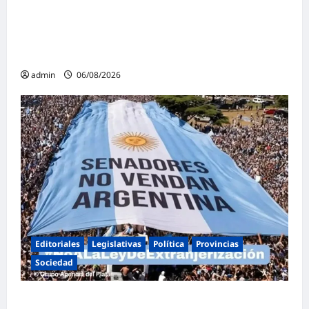
Niñez con dos jornadas de juegos,
espectáculos y actividades para toda la
familia
admin
06/08/2026
Editoriales
Legislativas
Política
Provincias
Sociedad
Masiva marcha federal en Argentina en