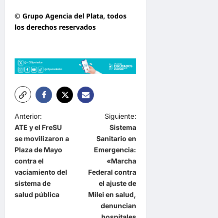
© Grupo Agencia del Plata
, todos
los derechos reservados
N
Anterior:
Siguiente:
ATE y el FreSU
Sistema
a
se movilizaron a
Sanitario en
v
Plaza de Mayo
Emergencia:
e
contra el
«Marcha
vaciamiento del
Federal contra
g
sistema de
el ajuste de
a
salud pública
Milei en salud,
denuncian
c
hospitales