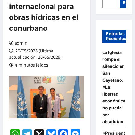
Busca
internacional para
obras hídricas en el
conurbano
Entradas
Recientes
admin
20/05/2026 (Última
La Iglesia
actualización: 20/05/2026)
rompe el
4 minutos leídos
silencio en
San
Cayetano:
«La
libertad
económica
no puede
ser
absoluta»
WhatsApp
Telegram
X
Bluesky
Facebook
Messenger
«President