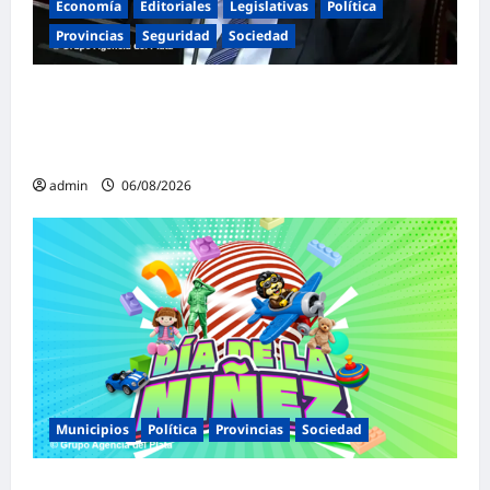
Economía
Editoriales
Legislativas
Política
Provincias
Seguridad
Sociedad
«Presidente cipayo»: Mayans cruzó con
dureza a Milei y advirtió sobre un juicio
político por traición a la Patria
admin
06/08/2026
Municipios
Política
Provincias
Sociedad
Malvinas Argentinas celebra el Día de la