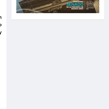
n
o
y