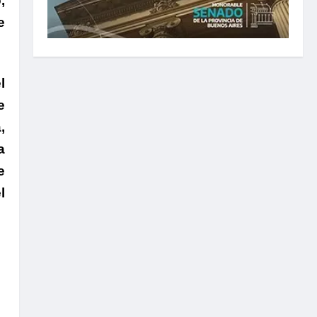
,
e
l
e
,
a
e
l