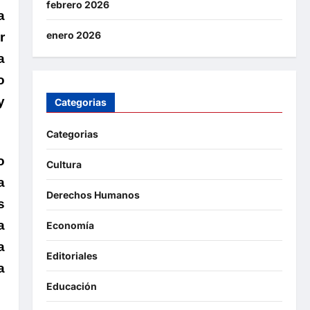
febrero 2026
a
enero 2026
r
a
o
y
Categorias
Categorias
o
Cultura
a
Derechos Humanos
s
a
Economía
a
Editoriales
a
Educación