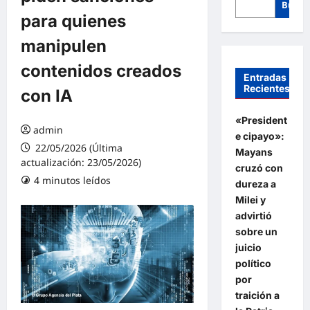
Busca
para quienes
manipulen
contenidos creados
Entradas
Recientes
con IA
«President
admin
e cipayo»:
22/05/2026 (Última
Mayans
actualización: 23/05/2026)
cruzó con
4 minutos leídos
dureza a
Milei y
advirtió
sobre un
juicio
político
por
traición a