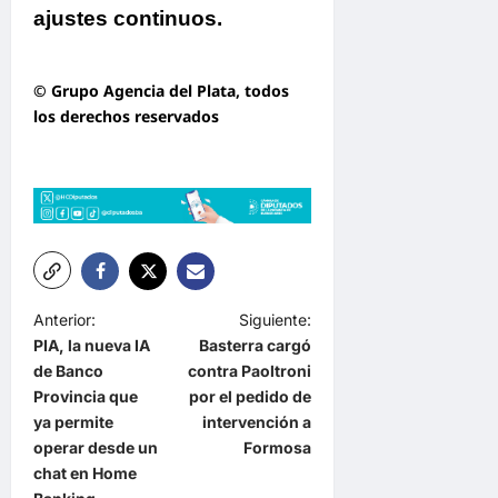
ajustes continuos.
© Grupo Agencia del Plata
, todos
los derechos reservados
N
Anterior:
Siguiente:
PIA, la nueva IA
Basterra cargó
a
de Banco
contra Paoltroni
v
Provincia que
por el pedido de
e
ya permite
intervención a
operar desde un
Formosa
g
chat en Home
a