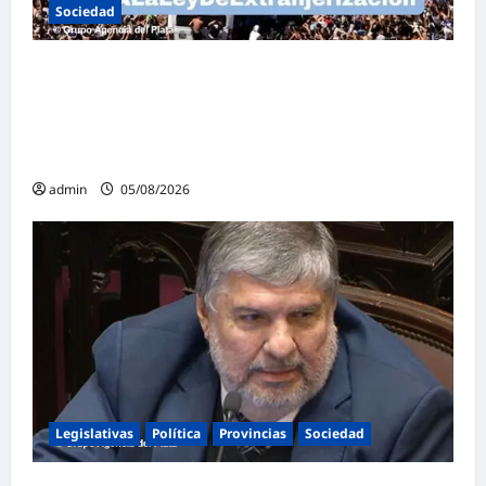
Sociedad
Masiva marcha federal en Argentina en
rechazo a la reforma de la Ley de Tierras
impulsada por Milei: «La soberanía no se
negocia»
admin
05/08/2026
Legislativas
Política
Provincias
Sociedad