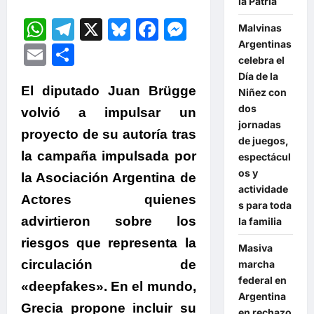
la Patria
WhatsApp
Telegram
X
Bluesky
Facebook
Messenger
Malvinas
Argentinas
Email
Compartir
celebra el
Día de la
El diputado Juan Brügge
Niñez con
dos
volvió a impulsar un
jornadas
proyecto de su autoría tras
de juegos,
la campaña impulsada por
espectácul
os y
la Asociación Argentina de
actividade
Actores quienes
s para toda
advirtieron sobre los
la familia
riesgos que representa la
Masiva
circulación de
marcha
federal en
«deepfakes». En el mundo,
Argentina
Grecia propone incluir su
en rechazo