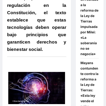
regulación en la
a la
reforma de
Constitución, el texto
la Ley de
establece que estas
Tierras
impulsada
tecnologías deben operar
por Milei:
bajo principios que
«La
garanticen derechos y
soberanía
no se
bienestar social.
negocia»
Mayans
contunden
te contra la
reforma a
la Ley de
Tierras:
«Esta ley
vende el