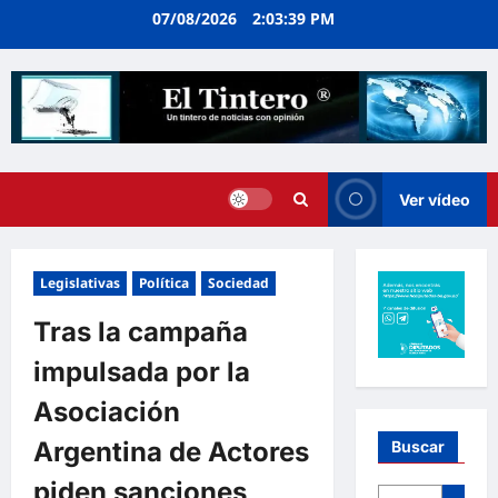
Ir
07/08/2026
2:03:41 PM
al
contenido
Ver vídeo
Legislativas
Política
Sociedad
Tras la campaña
impulsada por la
Asociación
Argentina de Actores
Buscar
piden sanciones