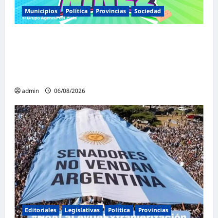
Municipios
Política
Provincias
Sociedad
Malvinas Argentinas celebra el Día de la
Niñez con dos jornadas de juegos,
espectáculos y actividades para toda la
familia
admin
06/08/2026
Editoriales
Legislativas
Política
Provincias