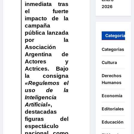
inmediata tras
2026
el fuerte
impacto de la
campaña
pública lanzada
Categorias
por la
Asociación
Categorias
Argentina de
Actores y
Cultura
Actrices
. Bajo
la consigna
Derechos
«Regulemos el
Humanos
uso de la
Economía
Inteligencia
Artificial»
,
Editoriales
destacadas
figuras del
Educación
espectáculo
nacional como