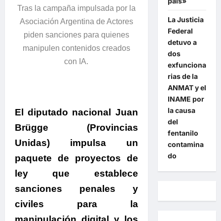
país»
Tras la campaña impulsada por la
La Justicia
Asociación Argentina de Actores
Federal
piden sanciones para quienes
detuvo a
manipulen contenidos creados
dos
con IA.
exfunciona
rias de la
ANMAT y el
INAME por
la causa
El diputado nacional Juan
del
Brügge (Provincias
fentanilo
Unidas) impulsa un
contamina
do
paquete de proyectos de
ley que establece
sanciones penales y
civiles para la
manipulación digital y los