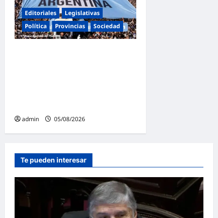
Editoriales
Legislativas
Política
Provincias
Sociedad
Masiva marcha federal en
Argentina en rechazo a la
reforma de la Ley de Tierras
impulsada por Milei: «La
soberanía no se negocia»
admin
05/08/2026
Te pueden interesar