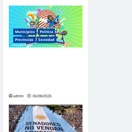
Municipios
Política
Provincias
Sociedad
Malvinas Argentinas celebra
el Día de la Niñez con dos
jornadas de juegos,
espectáculos y actividades
para toda la familia
admin
06/08/2026