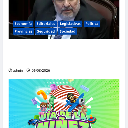
Economía
Editoriales
Legislativas
Política
Provincias
Seguridad
Sociedad
«Presidente cipayo»: Mayans cruzó con
dureza a Milei y advirtió sobre un juicio
político por traición a la Patria
admin
06/08/2026