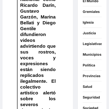
El Mundo
Ricardo Darín,
Gustavo
Gremiales
Garzón, Marina
Bellati y Diego
Iglesia
Gentile
Justicia
difundieron
videos
Legislativas
advirtiendo que
sus rostros,
Municipios
voces y
expresiones
Política
están siendo
replicados
Provincias
ilegalmente. El
colectivo
Salud
artístico alertó
Seguridad
sobre los
severos
Sociedad