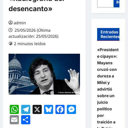
Busca
desencanto»
admin
25/05/2026 (Última
Entradas
actualización: 25/05/2026)
Recientes
2 minutos leídos
«President
e cipayo»:
Mayans
cruzó con
dureza a
Milei y
advirtió
sobre un
juicio
WhatsApp
Telegram
X
Bluesky
Facebook
Messenger
político
por
Email
Compartir
traición a