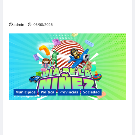
dureza a Milei y advirtió sobre un juicio
político por traición a la Patria
admin
06/08/2026
Municipios
Política
Provincias
Sociedad
Malvinas Argentinas celebra el Día de la
Niñez con dos jornadas de juegos,
espectáculos y actividades para toda la
familia