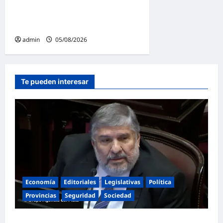
impulsada por Milei: «La
soberanía no se negocia»
admin
05/08/2026
Te pueden interesar
Economía
Editoriales
Legislativas
Política
Provincias
Seguridad
Sociedad
«Presidente cipayo»: Mayans cruzó con