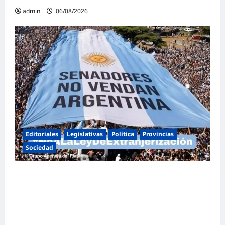
admin
06/08/2026
Editoriales
Legislativas
Política
Provincias
Sociedad
Masiva marcha federal en Argentina en
rechazo a la reforma de la Ley de Tierras
impulsada por Milei: «La soberanía no se
negocia»