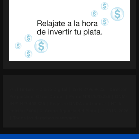
©
El Tintero – Diario Digital |
ISSN 2796-9622
| Director
Propietario: Oscar Dufour | Pyme N°
921012226
| DNM-
INPI N°3.408.326 | Registro DNDA en trámite | N° de
edición 3404|
© Grupo Agencia del Plata
| © 2013 -2026
| Todos los derechos reservados