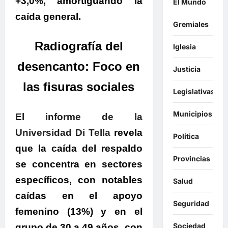
+3,0%, amortiguando la
El Mundo
caída general.
Gremiales
.
Radiografía del
Iglesia
desencanto: Foco en
Justicia
las fisuras sociales
Legislativas
.
Municipios
El informe de la
Universidad Di Tella
revela
Política
que la caída del respaldo
Provincias
se concentra en sectores
específicos, con notables
Salud
caídas en el apoyo
Seguridad
femenino (13%) y en el
Sociedad
grupo de 30 a 49 años, con