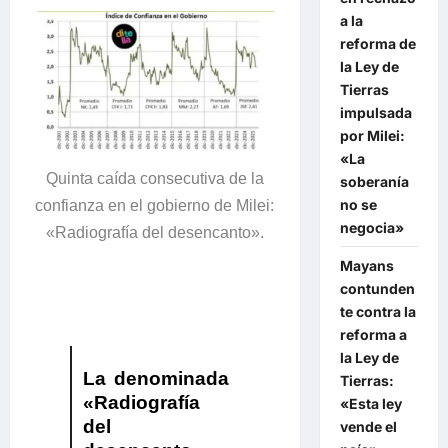
a la
reforma de
la Ley de
Tierras
impulsada
por Milei:
«La
Quinta caída consecutiva de la
soberanía
no se
confianza en el gobierno de Milei:
negocia»
«Radiografía del desencanto».
Mayans
contunden
te contra la
reforma a
la Ley de
La denominada
Tierras:
«Radiografía
«Esta ley
del
vende el