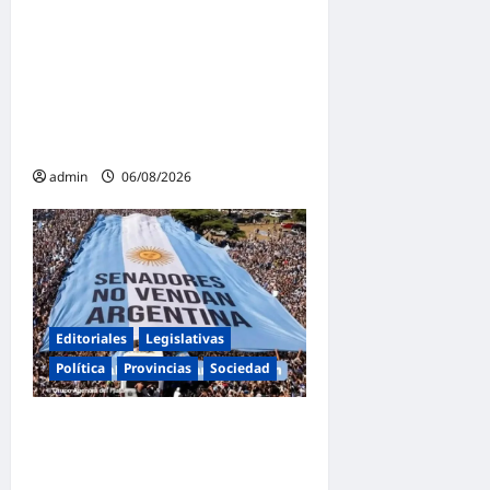
Malvinas Argentinas celebra
el Día de la Niñez con dos
jornadas de juegos,
espectáculos y actividades
para toda la familia
admin
06/08/2026
Editoriales
Legislativas
Política
Provincias
Sociedad
Masiva marcha federal en
Argentina en rechazo a la
reforma de la Ley de Tierras