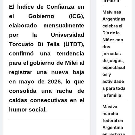
la Patria
El Índice de Confianza en
Malvinas
el Gobierno (ICG),
Argentinas
elaborado mensualmente
celebra el
Día de la
por la Universidad
Niñez con
Torcuato Di Tella (UTDT),
dos
confirmó una tendencia
jornadas
de juegos,
para el gobierno de Milei al
espectácul
registrar una
nueva baja
os y
en mayo de 2026
, lo que
actividade
s para toda
consolida una racha de
la familia
caídas consecutivas en el
Masiva
humor social.
marcha
federal en
Argentina
en rechazo