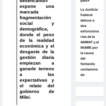
desencanto»
país»
expone una
La Justicia
marcada
Federal
fragmentación
detuvo a
social y
dos
demográfica,
exfunciona
donde el peso
rias de la
de la realidad
ANMAT y el
económica y el
INAME por
desgaste de la
la causa
gestión diaria
del
empiezan a
fentanilo
ganarle terreno
contamina
a las
do
expectativas y
el relato del
gobierno de
Milei.