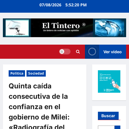
Ir
07/08/2026
5:52:21 PM
al
contenido
Ver vídeo
Política
Sociedad
Quinta caída
consecutiva de la
confianza en el
gobierno de Milei:
Buscar
«Radiografía del