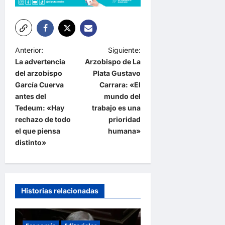
N
Anterior:
Siguiente:
La advertencia
Arzobispo de La
a
del arzobispo
Plata Gustavo
v
García Cuerva
Carrara: «El
e
antes del
mundo del
Tedeum: «Hay
trabajo es una
g
rechazo de todo
prioridad
a
el que piensa
humana»
distinto»
c
i
ó
n
Historias relacionadas
d
e