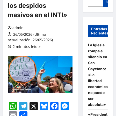
Busca
los despidos
masivos en el INTI»
admin
Entradas
Recientes
26/05/2026 (Última
actualización: 26/05/2026)
La Iglesia
2 minutos leídos
rompe el
silencio en
San
Cayetano:
«La
libertad
económica
no puede
ser
WhatsApp
Telegram
X
Bluesky
Facebook
Messenger
absoluta»
Email
Compartir
«President