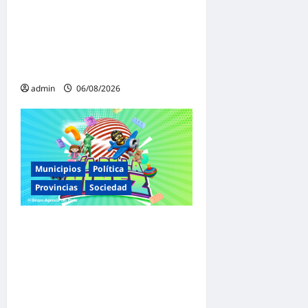
Mayans cruzó con dureza a
Milei y advirtió sobre un
juicio político por traición a
la Patria
admin
06/08/2026
Municipios
Política
Provincias
Sociedad
Malvinas Argentinas celebra
el Día de la Niñez con dos
jornadas de juegos,
espectáculos y actividades
para toda la familia