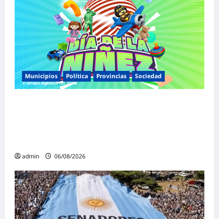
Municipios
Política
Provincias
Sociedad
Malvinas Argentinas celebra el Día de la
Niñez con dos jornadas de juegos,
espectáculos y actividades para toda la
familia
admin
06/08/2026