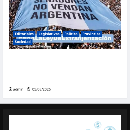
Editoriales
Legislativas
Política
Provincias
Sociedad
Masiva marcha federal en Argentina en
rechazo a la reforma de la Ley de Tierras
impulsada por Milei: «La soberanía no se
negocia»
admin
05/08/2026