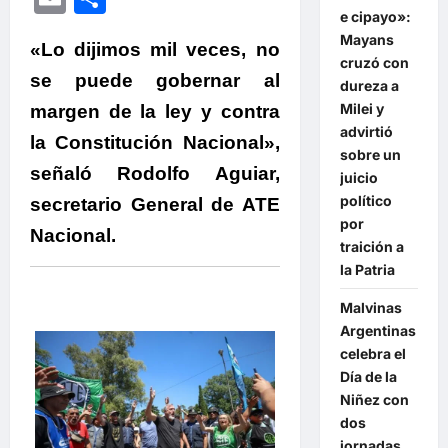
e cipayo»:
Mayans
«Lo dijimos mil veces, no
cruzó con
se puede gobernar al
dureza a
Milei y
margen de la ley y contra
advirtió
la Constitución Nacional»,
sobre un
señaló Rodolfo Aguiar,
juicio
político
secretario General de ATE
por
Nacional.
traición a
la Patria
Malvinas
Argentinas
celebra el
Día de la
Niñez con
dos
jornadas