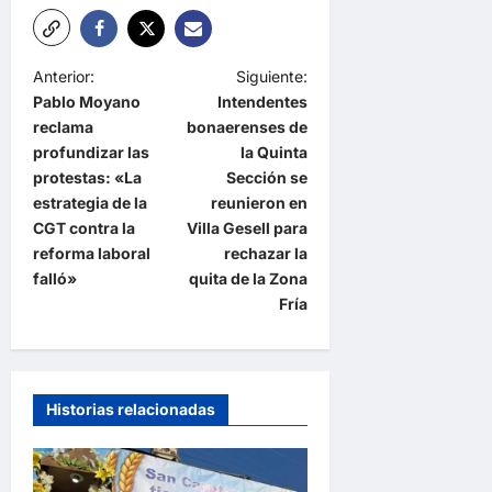
N
Anterior:
Siguiente:
Pablo Moyano
Intendentes
a
reclama
bonaerenses de
v
profundizar las
la Quinta
e
protestas: «La
Sección se
estrategia de la
reunieron en
g
CGT contra la
Villa Gesell para
a
reforma laboral
rechazar la
falló»
quita de la Zona
c
Fría
i
ó
n
Historias relacionadas
d
e
e