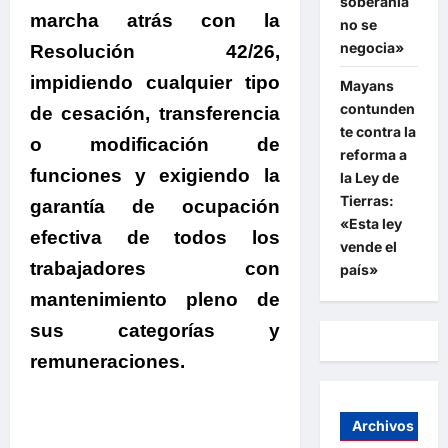
soberanía
marcha atrás con la
no se
negocia»
Resolución 42/26
,
impidiendo cualquier tipo
Mayans
contunden
de cesación, transferencia
te contra la
o modificación de
reforma a
funciones y exigiendo la
la Ley de
Tierras:
garantía de ocupación
«Esta ley
efectiva de todos los
vende el
trabajadores con
país»
mantenimiento pleno de
sus categorías y
remuneraciones.
Archivos