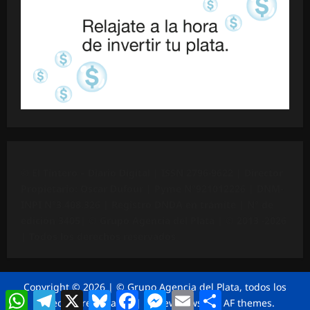
©
El Tintero – Diario Digital |
ISSN 2796-9622
| Director
Propietario: Oscar Dufour | Pyme N°
921012226
| DNM-
INPI N°3.408.326 | Registro DNDA en trámite | N° de
edición 3405|
© Grupo Agencia del Plata
| © 2013 -2026
| Todos los derechos reservados
Copyright © 2026 | © Grupo Agencia del Plata, todos los
WhatsApp
Telegram
X
Bluesky
Facebook
Messenger
Email
Compartir
derechos reservados
|
ReviewNews
por AF themes.