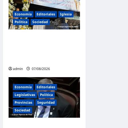
n
Economía
Editoriales
Iglesia
t
Política
Sociedad
r
a
La Iglesia rompe el silencio
d
en San Cayetano: «La
a
libertad económica no
s
puede ser absoluta»
admin
07/08/2026
Economía
Editoriales
Legislativas
Política
Provincias
Seguridad
Sociedad
«Presidente cipayo»: