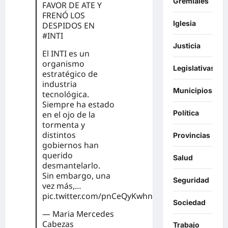
Gremiales
FAVOR DE ATE Y
FRENÓ LOS
Iglesia
DESPIDOS EN
#INTI
Justicia
El INTI es un
organismo
Legislativas
estratégico de
industria
Municipios
tecnológica.
Siempre ha estado
Política
en el ojo de la
tormenta y
distintos
Provincias
gobiernos han
querido
Salud
desmantelarlo.
Sin embargo, una
Seguridad
vez más,…
pic.twitter.com/pnCeQyKwhn
Sociedad
— Maria Mercedes
Cabezas
Trabajo