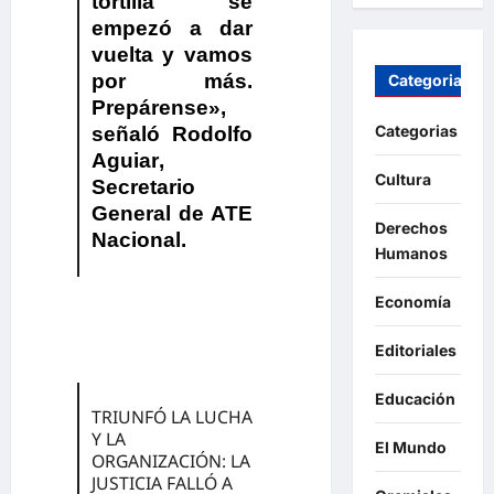
tortilla se
empezó a dar
vuelta y vamos
por más.
Categorias
Prepárense»
,
Categorias
señaló
Rodolfo
Aguiar
,
Cultura
Secretario
General de ATE
Derechos
Nacional.
Humanos
Economía
Editoriales
Educación
TRIUNFÓ LA LUCHA
Y LA
El Mundo
ORGANIZACIÓN: LA
JUSTICIA FALLÓ A