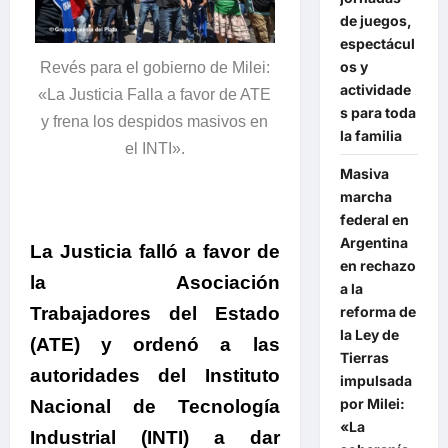
de juegos,
espectácul
os y
Revés para el gobierno de Milei:
actividade
«La Justicia Falla a favor de ATE
s para toda
y frena los despidos masivos en
la familia
el INTI».
Masiva
marcha
federal en
Argentina
La Justicia falló a favor de
en rechazo
la Asociación
a la
Trabajadores del Estado
reforma de
la Ley de
(ATE) y ordenó a las
Tierras
autoridades del Instituto
impulsada
por Milei:
Nacional de Tecnología
«La
Industrial (INTI) a dar