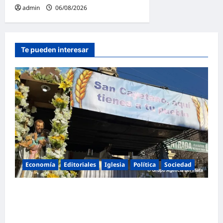
admin
06/08/2026
Te pueden interesar
Economía
Editoriales
Iglesia
Política
Sociedad
La Iglesia rompe el silencio en San
Cayetano: «La libertad económica no puede
ser absoluta»