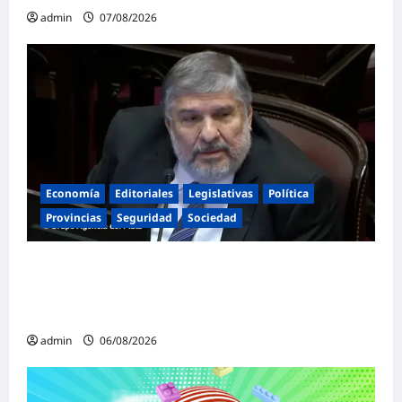
admin
07/08/2026
Economía
Editoriales
Legislativas
Política
Provincias
Seguridad
Sociedad
«Presidente cipayo»: Mayans cruzó con
dureza a Milei y advirtió sobre un juicio
político por traición a la Patria
admin
06/08/2026