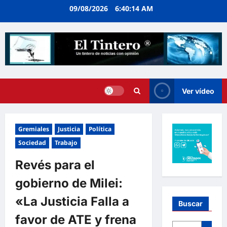
Ir
09/08/2026
6:40:14 AM
al
contenido
Ver vídeo
Gremiales
Justicia
Política
Sociedad
Trabajo
Revés para el
gobierno de Milei:
«La Justicia Falla a
Buscar
favor de ATE y frena