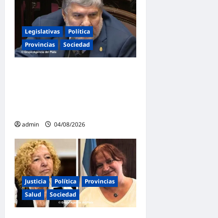
Legislativas
Política
Provincias
Sociedad
Mayans contundente contra
la reforma a la Ley de
Tierras: «Esta ley vende el
país»
admin
04/08/2026
Justicia
Política
Provincias
Salud
Sociedad