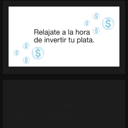
©
El Tintero – Diario Digital |
ISSN 2796-9622
| Director
Propietario: Oscar Dufour | Pyme N°
921012226
| DNM-
INPI N°3.408.326 | Registro DNDA en trámite | N° de
edición 3403 |
© Grupo Agencia del Plata
| © 2013 -2026
| Todos los derechos reservados