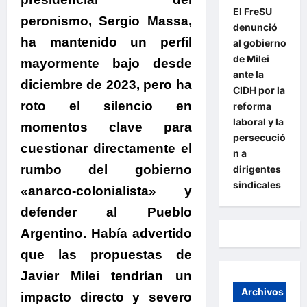
El FreSU
peronismo, Sergio Massa,
denunció
ha mantenido un perfil
al gobierno
de Milei
mayormente bajo desde
ante la
diciembre de 2023, pero ha
CIDH por la
roto el silencio en
reforma
laboral y la
momentos clave para
persecució
cuestionar directamente el
n a
rumbo del gobierno
dirigentes
sindicales
«anarco-colonialista» y
defender al Pueblo
Argentino. Había advertido
que las propuestas de
Javier Milei tendrían un
Archivos
impacto directo y severo