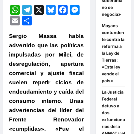
soberanía
WhatsApp
Telegram
X
Bluesky
Facebook
Messenger
no se
negocia»
Email
Compartir
Mayans
contunden
Sergio Massa había
te contra la
advertido que las políticas
reforma a
la Ley de
impulsadas por Milei, de
Tierras:
desregulación, apertura
«Esta ley
comercial y ajuste fiscal
vende el
país»
suelen repetir ciclos de
endeudamiento y caída del
La Justicia
Federal
consumo interno. Unas
detuvo a
advertencias del líder del
dos
Frente Renovador
exfunciona
rias de la
«cumplidas». «Fue el
ANMAT y el