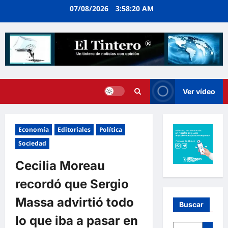
Ir
07/08/2026
3:58:21 AM
al
contenido
Ver vídeo
Economía
Editoriales
Política
Sociedad
Cecilia Moreau
recordó que Sergio
Massa advirtió todo
Buscar
lo que iba a pasar en