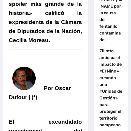
spoiler más grande de la
INAME por
historia» calificó la
la causa
del
expresidenta de la Cámara
fentanilo
de Diputados de la Nación,
contamina
Cecilia Moreau.
do
Ziliotto
anticipa el
impacto de
«El Niño»
creando
una
Por Oscar
«Unidad de
Dufour | (*)
Gestión»
para
proteger el
territorio
El excandidato
pampeano
presidencial del