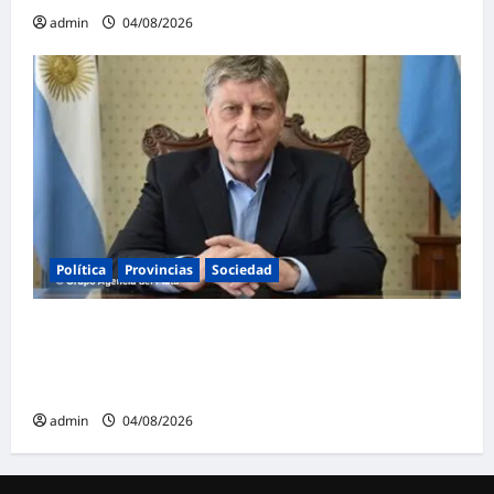
admin
04/08/2026
Política
Provincias
Sociedad
Ziliotto anticipa el impacto de «El Niño»
creando una «Unidad de Gestión» para
proteger el territorio pampeano
admin
04/08/2026