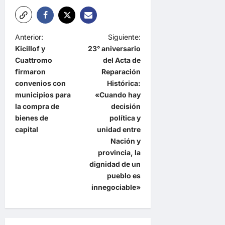
N
Anterior:
Siguiente:
Kicillof y
23° aniversario
a
Cuattromo
del Acta de
v
firmaron
Reparación
e
convenios con
Histórica:
municipios para
«Cuando hay
g
la compra de
decisión
a
bienes de
política y
capital
unidad entre
c
Nación y
i
provincia, la
ó
dignidad de un
pueblo es
n
innegociable»
d
e