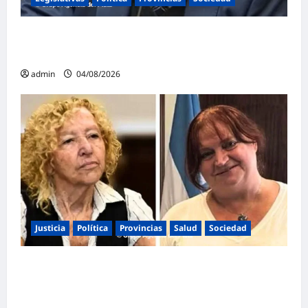
Mayans contundente contra la reforma a la
Ley de Tierras: «Esta ley vende el país»
admin
04/08/2026
Justicia
Política
Provincias
Salud
Sociedad
La Justicia Federal detuvo a dos
exfuncionarias de la ANMAT y el INAME por
la causa del fentanilo contaminado