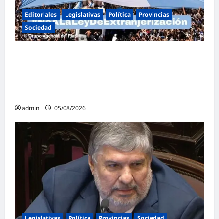
Editoriales
Legislativas
Política
Provincias
Sociedad
Masiva marcha federal en Argentina en
rechazo a la reforma de la Ley de Tierras
impulsada por Milei: «La soberanía no se
negocia»
admin
05/08/2026
Legislativas
Política
Provincias
Sociedad