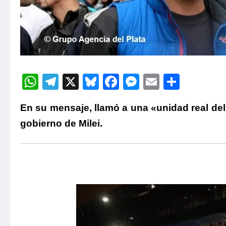
WhatsApp
Telegram
X
Bluesky
Facebook
Messenger
Email
Compa
En su mensaje, llamó a una «unidad real del
gobierno de Milei.