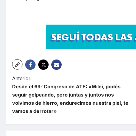
N
Anterior:
Desde el 69° Congreso de ATE: «Milei, podés
a
seguir golpeando, pero juntas y juntos nos
v
volvimos de hierro, endurecimos nuestra piel, te
e
vamos a derrotar»
g
a