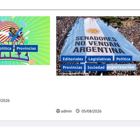
olítica
Provincias
Editoriales
Legislativas
Política
Provincias
Sociedad
nas celebra el Día de la
ornadas de juegos,
Masiva marcha federal en Argentina en
ctividades para toda la
rechazo a la reforma de la Ley de
Tierras impulsada por Milei: «La
/2026
soberanía no se negocia»
admin
05/08/2026