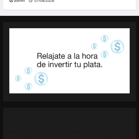
admin
07/08/2026
©
El Tintero – Diario Digital |
ISSN 2796-9622
| Director
Propietario: Oscar Dufour | Pyme N°
921012226
| DNM-
INPI N°3.408.326 | Registro DNDA en trámite | N° de