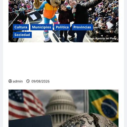
Cultura
Municipios
Política
Provincias
Sociedad
Leo Nardini revalidó músculo político y
cercanía celebrando junto a más de 150 mil
personas el Día de la Niñez en Malvinas
Argentinas
admin
09/08/2026