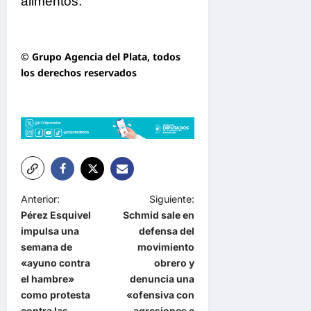
alimentos.
© Grupo Agencia del Plata
, todos
los derechos reservados
N
Anterior:
Siguiente:
Pérez Esquivel
Schmid sale en
a
impulsa una
defensa del
v
semana de
movimiento
e
«ayuno contra
obrero y
el hambre»
denuncia una
g
como protesta
«ofensiva con
a
contra las
agresiones e