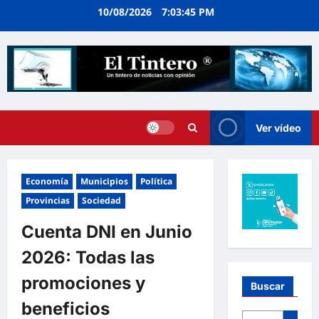
Ir
10/08/2026
7:03:46 PM
al
contenido
Ver vídeo
Economía
Municipios
Política
Provincias
Sociedad
Cuenta DNI en Junio
2026: Todas las
promociones y
Buscar
beneficios