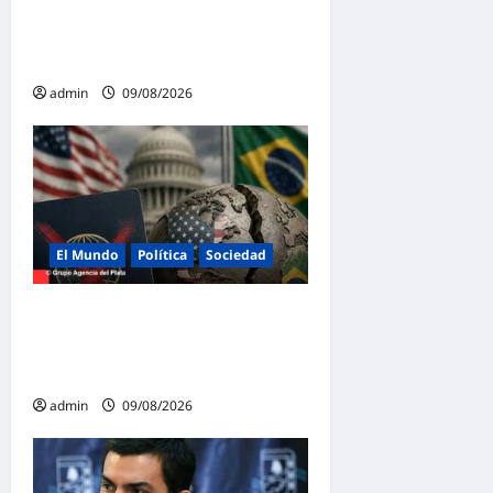
150 mil personas el Día de la
Niñez en Malvinas
Argentinas
admin
09/08/2026
El Mundo
Política
Sociedad
Brasil y Estados Unidos
rompen la diplomacia en
plena campaña electoral
admin
09/08/2026