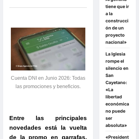
tiene que ir
a la
construcci
ón de un
proyecto
nacional»
La Iglesia
rompe el
silencio en
San
Cuenta DNI en Junio 2026: Todas
Cayetano:
las promociones y beneficios.
«La
libertad
económica
no puede
Entre las principales
ser
absoluta»
novedades está la vuelta
de la promo en garrafas,
«President