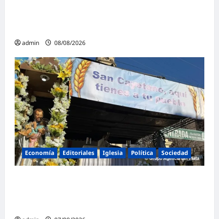
Juan Manuel Urtubey: «Acá hay que poner
el cuerpo y el alma. La Argentina tiene que ir
a la construcción de un proyecto nacional»
admin
08/08/2026
Economía
Editoriales
Iglesia
Política
Sociedad
La Iglesia rompe el silencio en San
Cayetano: «La libertad económica no puede
ser absoluta»