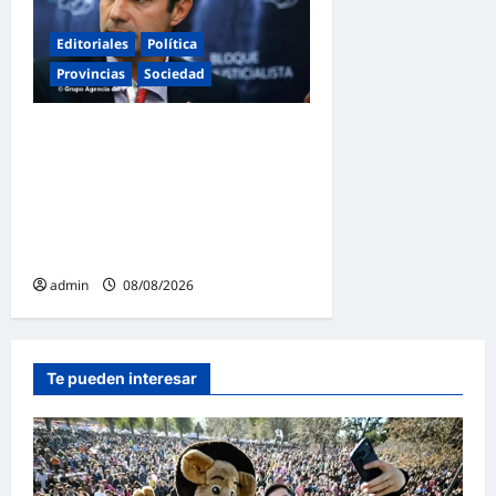
Editoriales
Política
Provincias
Sociedad
Juan Manuel Urtubey: «Acá
hay que poner el cuerpo y el
alma. La Argentina tiene que
ir a la construcción de un
proyecto nacional»
admin
08/08/2026
Te pueden interesar