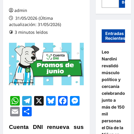
Busca
admin
31/05/2026 (Última
actualización: 31/05/2026)
3 minutos leídos
Entradas
Recientes
Leo
Nardini
revalidó
músculo
político y
cercanía
celebrando
WhatsApp
Telegram
X
Bluesky
Facebook
Messenger
junto a
más de 150
Email
Compartir
mil
personas
Cuenta DNI renueva sus
el Día de la