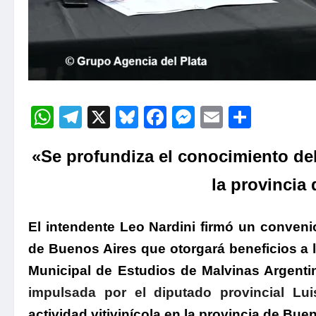
WhatsApp
Telegram
X
Bluesky
Facebook
Messenger
Email
Compa
«Se profundiza el conocimiento del
la provincia
El intendente Leo Nardini firmó un conveni
de Buenos Aires que otorgará beneficios a 
Municipal de Estudios de Malvinas Argent
impulsada por el diputado provincial Lu
actividad vitivinícola en la provincia de Bue