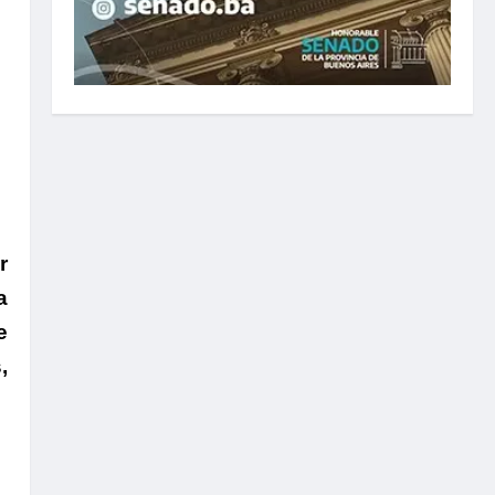
r
a
e
,