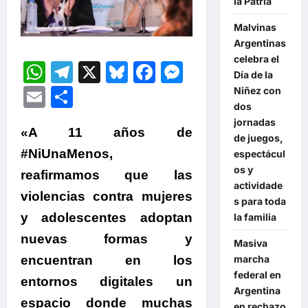
la Patria
Malvinas
Argentinas
celebra el
WhatsApp
Telegram
X
Bluesky
Facebook
Messenger
Día de la
Email
Compartir
Niñez con
dos
jornadas
«
A 11 años de
de juegos,
#NiUnaMenos
,
espectácul
os y
reafirmamos que las
actividade
violencias contra mujeres
s para toda
y adolescentes adoptan
la familia
nuevas formas y
Masiva
marcha
encuentran en los
federal en
entornos digitales un
Argentina
espacio donde muchas
en rechazo