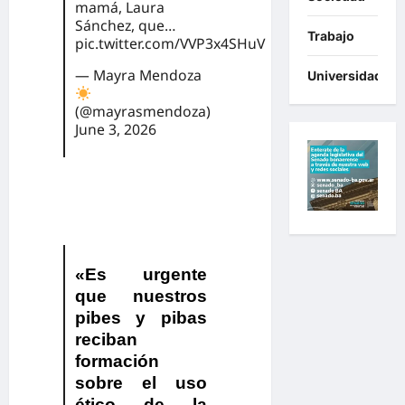
mamá, Laura
Sánchez, que…
Trabajo
pic.twitter.com/VVP3x4SHuV
— Mayra Mendoza
Universidades
(@mayrasmendoza)
June 3, 2026
«Es urgente
que nuestros
pibes y pibas
reciban
formación
sobre el uso
ético de la