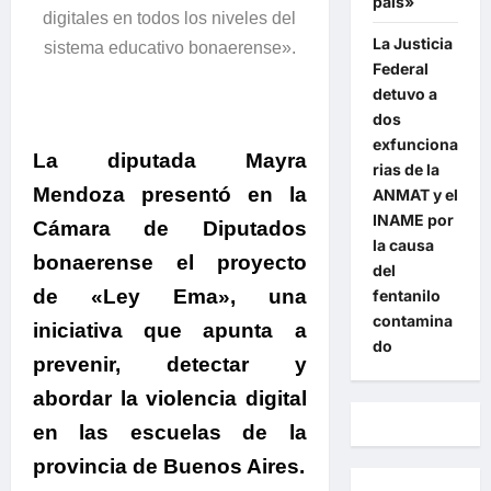
país»
digitales en todos los niveles del
La Justicia
sistema educativo bonaerense».
Federal
detuvo a
dos
exfunciona
La diputada Mayra
rias de la
Mendoza presentó en la
ANMAT y el
INAME por
Cámara de Diputados
la causa
bonaerense el proyecto
del
de «Ley Ema», una
fentanilo
contamina
iniciativa que apunta a
do
prevenir, detectar y
abordar la violencia digital
en las escuelas de la
provincia de Buenos Aires.