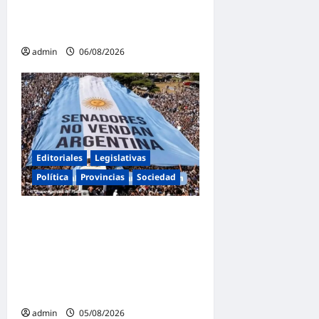
espectáculos y actividades
para toda la familia
admin
06/08/2026
Editoriales
Legislativas
Política
Provincias
Sociedad
Masiva marcha federal en
Argentina en rechazo a la
reforma de la Ley de Tierras
impulsada por Milei: «La
soberanía no se negocia»
admin
05/08/2026