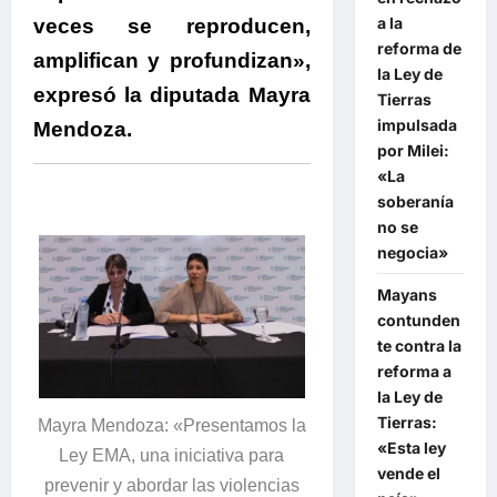
a la
veces se reproducen,
reforma de
amplifican y profundizan»,
la Ley de
expresó la diputada Mayra
Tierras
impulsada
Mendoza.
por Milei:
«La
soberanía
no se
negocia»
Mayans
contunden
te contra la
reforma a
la Ley de
Tierras:
Mayra Mendoza: «Presentamos la
«Esta ley
Ley EMA, una iniciativa para
vende el
prevenir y abordar las violencias