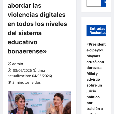
Busca
abordar las
violencias digitales
en todos los niveles
Entradas
del sistema
Recientes
educativo
«President
bonaerense»
e cipayo»:
Mayans
cruzó con
admin
dureza a
03/06/2026 (Última
Milei y
actualización: 04/06/2026)
advirtió
3 minutos leídos
sobre un
juicio
político
por
traición a