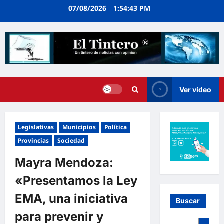
Ir
07/08/2026
1:54:44 PM
al
contenido
Ver vídeo
Legislativas
Municipios
Política
Provincias
Sociedad
Mayra Mendoza:
«Presentamos la Ley
EMA, una iniciativa
Buscar
para prevenir y