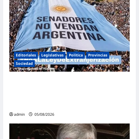
Editoriales
Legislativas
Política
Provincias
Sociedad
Masiva marcha federal en Argentina en
rechazo a la reforma de la Ley de Tierras
impulsada por Milei: «La soberanía no se
negocia»
admin
05/08/2026