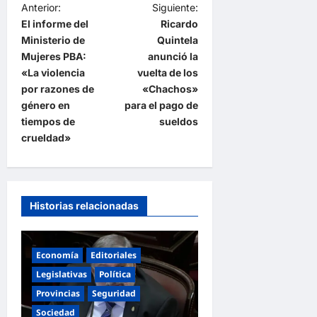
N
Anterior:
Siguiente:
El informe del
Ricardo
a
Ministerio de
Quintela
v
Mujeres PBA:
anunció la
e
«La violencia
vuelta de los
por razones de
«Chachos»
g
género en
para el pago de
a
tiempos de
sueldos
crueldad»
c
i
ó
n
Historias relacionadas
d
e
Economía
Editoriales
e
Legislativas
Política
n
Provincias
Seguridad
Sociedad
t