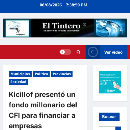
Ir
06/08/2026
7:39:00 PM
al
contenido
Ver vídeo
Municipios
Política
Provincias
Sociedad
Kicillof presentó un
fondo millonario del
CFI para financiar a
Buscar
empresas