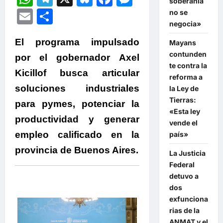
soberanía
Email
Compartir
no se
negocia»
El programa impulsado
Mayans
contunden
por el gobernador Axel
te contra la
Kicillof busca articular
reforma a
soluciones industriales
la Ley de
Tierras:
para pymes, potenciar la
«Esta ley
productividad y generar
vende el
empleo calificado en la
país»
provincia de Buenos Aires.
La Justicia
Federal
detuvo a
dos
exfunciona
rias de la
ANMAT y el