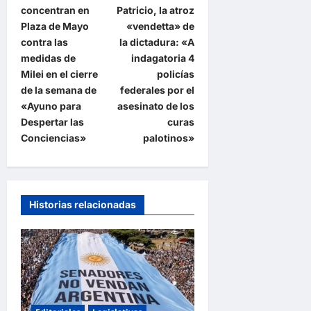
a
concentran en
Patricio, la atroz
v
Plaza de Mayo
«vendetta» de
e
contra las
la dictadura: «A
medidas de
indagatoria 4
g
Milei en el cierre
policías
a
de la semana de
federales por el
«Ayuno para
asesinato de los
c
Despertar las
curas
i
Conciencias»
palotinos»
ó
n
d
Historias relacionadas
e
e
n
t
r