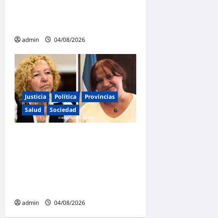
Tierras: «Esta ley vende el
país»
admin
04/08/2026
Justicia
Política
Provincias
Salud
Sociedad
La Justicia Federal detuvo a
dos exfuncionarias de la
ANMAT y el INAME por la
causa del fentanilo
contaminado
admin
04/08/2026