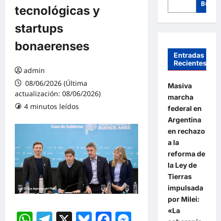
Busca
tecnológicas y
startups
bonaerenses
Entradas
Recientes
admin
08/06/2026 (Última
Masiva
actualización: 08/06/2026)
marcha
4 minutos leídos
federal en
Argentina
en rechazo
a la
reforma de
la Ley de
Tierras
impulsada
por Milei:
«La
WhatsApp
Telegram
X
Bluesky
Facebook
Messenger