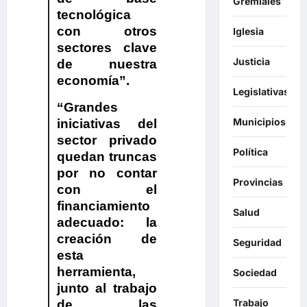
Gremiales
tecnológica
con otros
Iglesia
sectores clave
Justicia
de nuestra
economía”.
Legislativas
​“Grandes
Municipios
iniciativas del
sector privado
Política
quedan truncas
por no contar
Provincias
con el
financiamiento
Salud
adecuado: la
creación de
Seguridad
esta
herramienta,
Sociedad
junto al trabajo
Trabajo
de las