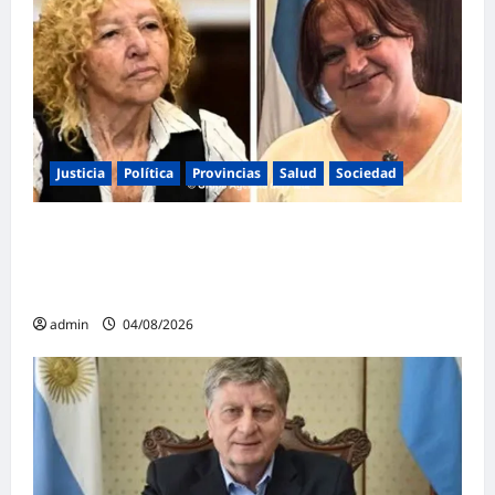
Justicia
Política
Provincias
Salud
Sociedad
La Justicia Federal detuvo a dos
exfuncionarias de la ANMAT y el INAME por
la causa del fentanilo contaminado
admin
04/08/2026