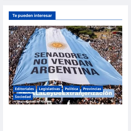
Te pueden interesar
Editoriales
Legislativas
Política
Provincias
Sociedad
Masiva marcha federal en Argentina en
rechazo a la reforma de la Ley de Tierras
impulsada por Milei: «La soberanía no se