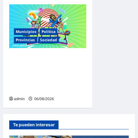
Municipios
Política
Provincias
Sociedad
Malvinas Argentinas celebra
el Día de la Niñez con dos
jornadas de juegos,
espectáculos y actividades
para toda la familia
admin
06/08/2026
Te pueden interesar