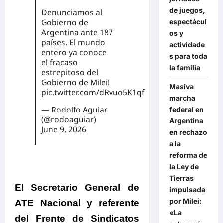
de juegos,
Denunciamos al
Gobierno de
espectácul
Argentina ante 187
os y
países. El mundo
actividade
entero ya conoce
s para toda
el fracaso
la familia
estrepitoso del
Gobierno de Milei!
Masiva
pic.twitter.com/dRvuo5K1qf
marcha
— Rodolfo Aguiar
federal en
(@rodoaguiar)
Argentina
June 9, 2026
en rechazo
a la
reforma de
la Ley de
Tierras
El Secretario General de
impulsada
por Milei:
ATE Nacional y referente
«La
del Frente de Sindicatos