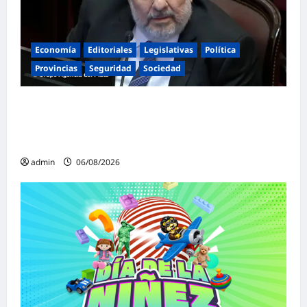
Economía
Editoriales
Legislativas
Política
Provincias
Seguridad
Sociedad
«Presidente cipayo»: Mayans cruzó con
dureza a Milei y advirtió sobre un juicio
político por traición a la Patria
admin
06/08/2026