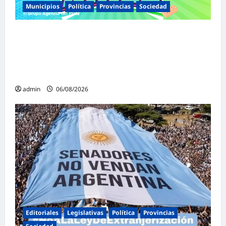
Municipios
Política
Provincias
Sociedad
Malvinas Argentinas celebra el Día de la
Niñez con dos jornadas de juegos,
espectáculos y actividades para toda la
familia
admin
06/08/2026
Editoriales
Legislativas
Política
Provincias