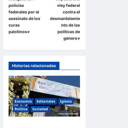
g
policías
«ley federal
a
federales por el
contra el
asesinato de los
desmantelamie
c
curas
nto de las
i
palotinos»
políticas de
ó
género»
n
d
e
Historias relacionadas
e
n
t
r
Economía
Editoriales
Iglesia
a
Política
Sociedad
d
La Iglesia rompe el silencio
a