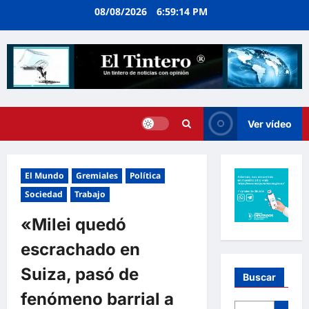
Ir
08/08/2026
6:59:15 PM
al
contenido
Ver vídeo
El Mundo
Gremiales
Política
Sociedad
Trabajo
«Milei quedó
escrachado en
Suiza, pasó de
Buscar
fenómeno barrial a