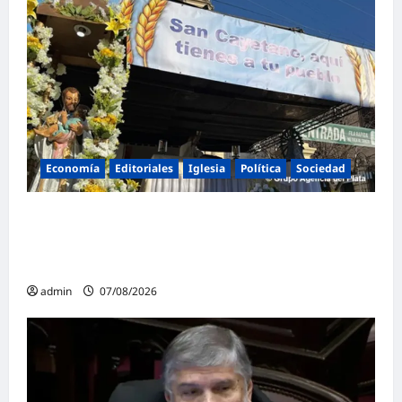
Economía
Editoriales
Iglesia
Política
Sociedad
La Iglesia rompe el silencio en San
Cayetano: «La libertad económica no puede
ser absoluta»
admin
07/08/2026