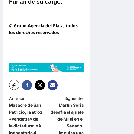
Furlán de su cargo.
© Grupo Agencia del Plata
, todos
los derechos reservados
N
Anterior:
Siguiente:
Masacre de San
Martín Soria
a
Patricio, la atroz
desafía el ajuste
v
«vendetta» de
de Milei en el
e
la dictadura: «A
Senado:
indagatoria 4
Impulsa una