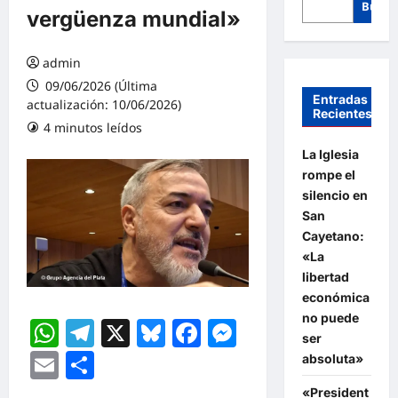
Busca
vergüenza mundial»
admin
09/06/2026 (Última
Entradas
actualización: 10/06/2026)
Recientes
4 minutos leídos
La Iglesia
rompe el
silencio en
San
Cayetano:
«La
libertad
económica
no puede
WhatsApp
Telegram
X
Bluesky
Facebook
Messenger
ser
Email
Compartir
absoluta»
«President