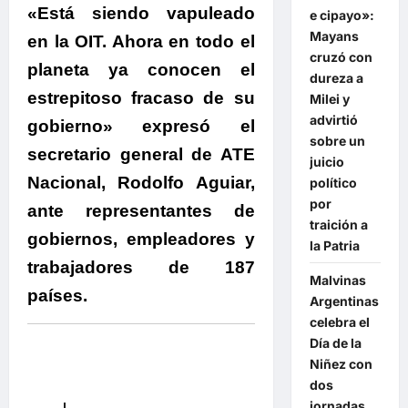
«Está siendo vapuleado
e cipayo»:
Mayans
en la OIT. Ahora en todo el
cruzó con
planeta ya conocen el
dureza a
estrepitoso fracaso de su
Milei y
advirtió
gobierno» expresó el
sobre un
secretario general de ATE
juicio
Nacional, Rodolfo Aguiar,
político
por
ante representantes de
traición a
gobiernos, empleadores y
la Patria
trabajadores de 187
Malvinas
países.
Argentinas
celebra el
Día de la
Niñez con
dos
jornadas