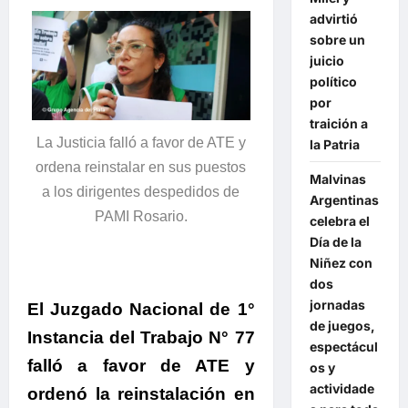
advirtió
sobre un
juicio
político
por
traición a
La Justicia falló a favor de ATE y
la Patria
ordena reinstalar en sus puestos
Malvinas
a los dirigentes despedidos de
Argentinas
PAMI Rosario.
celebra el
Día de la
Niñez con
dos
jornadas
El Juzgado Nacional de 1°
de juegos,
Instancia del Trabajo N° 77
espectácul
falló a favor de ATE y
os y
actividade
ordenó la reinstalación en