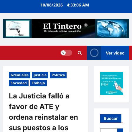
Ir
10/08/2026
4:33:07 AM
al
contenido
Ver vídeo
Gremiales
Justicia
Política
Sociedad
Trabajo
La Justicia falló a
favor de ATE y
ordena reinstalar en
Buscar
sus puestos a los