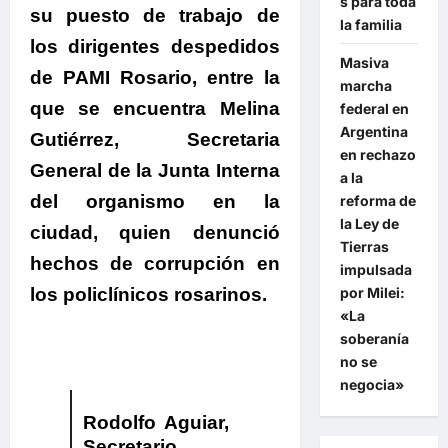
s para toda
su puesto de trabajo de
la familia
los dirigentes despedidos
Masiva
de PAMI Rosario, entre la
marcha
que se encuentra Melina
federal en
Argentina
Gutiérrez, Secretaria
en rechazo
General de la Junta Interna
a la
del organismo en la
reforma de
la Ley de
ciudad, quien denunció
Tierras
hechos de corrupción en
impulsada
por Milei:
los policlínicos rosarinos.
«La
soberanía
no se
negocia»
Rodolfo Aguiar,
Secretario