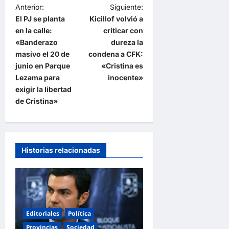
N
Anterior:
Siguiente:
El PJ se planta
Kicillof volvió a
a
en la calle:
criticar con
v
«Banderazo
dureza la
e
masivo el 20 de
condena a CFK:
junio en Parque
«Cristina es
g
Lezama para
inocente»
a
exigir la libertad
de Cristina»
c
i
ó
n
Historias relacionadas
d
e
e
n
Editoriales
Política
Provincias
Sociedad