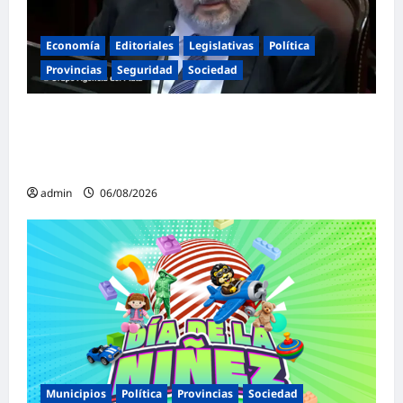
Economía
Editoriales
Legislativas
Política
Provincias
Seguridad
Sociedad
«Presidente cipayo»: Mayans cruzó con
dureza a Milei y advirtió sobre un juicio
político por traición a la Patria
admin
06/08/2026
Municipios
Política
Provincias
Sociedad