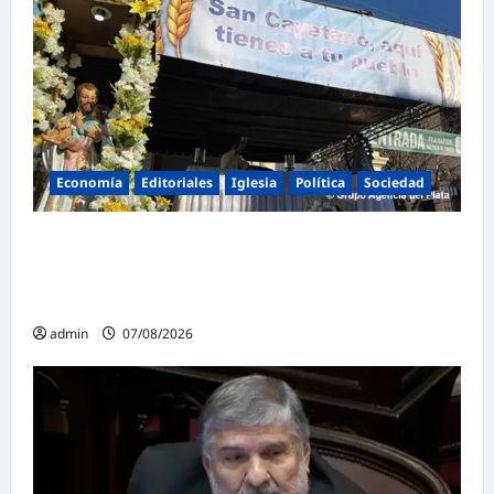
Economía
Editoriales
Iglesia
Política
Sociedad
La Iglesia rompe el silencio en San
Cayetano: «La libertad económica no puede
ser absoluta»
admin
07/08/2026