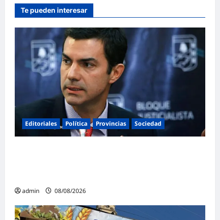
Te pueden interesar
Editoriales
Política
Provincias
Sociedad
Juan Manuel Urtubey: «Acá hay que poner
el cuerpo y el alma. La Argentina tiene que ir
a la construcción de un proyecto nacional»
admin
08/08/2026