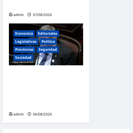
puede ser absoluta»
admin
07/08/2026
Economía
Editoriales
Legislativas
Política
Provincias
Seguridad
Sociedad
«Presidente cipayo»:
Mayans cruzó con dureza a
Milei y advirtió sobre un
juicio político por traición a
la Patria
admin
06/08/2026