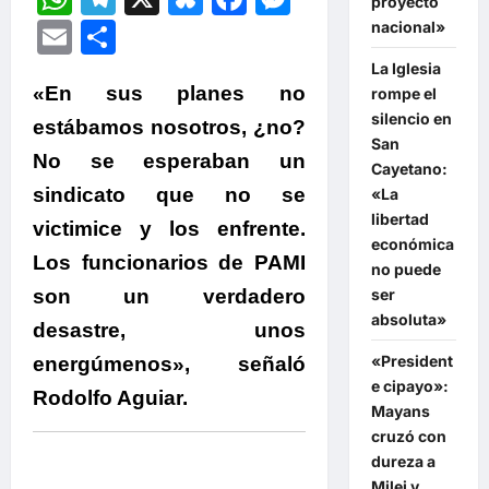
proyecto
Email
Compartir
nacional»
La Iglesia
«En sus planes no
rompe el
silencio en
estábamos nosotros, ¿no?
San
No se esperaban un
Cayetano:
sindicato que no se
«La
libertad
victimice y los enfrente.
económica
Los funcionarios de PAMI
no puede
son un verdadero
ser
absoluta»
desastre, unos
«President
energúmenos», señaló
e cipayo»:
Rodolfo Aguiar.
Mayans
cruzó con
dureza a
Milei y