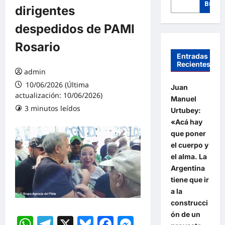
Busca
dirigentes
despedidos de PAMI
Rosario
Entradas
Recientes
admin
10/06/2026 (Última
Juan
actualización: 10/06/2026)
Manuel
3 minutos leídos
Urtubey:
«Acá hay
que poner
el cuerpo y
el alma. La
Argentina
tiene que ir
a la
construcci
ón de un
WhatsApp
Telegram
X
Bluesky
Facebook
Messenger