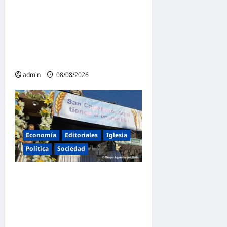
Juan Manuel Urtubey: «Acá
hay que poner el cuerpo y el
alma. La Argentina tiene que
ir a la construcción de un
proyecto nacional»
admin
08/08/2026
Economía
Editoriales
Iglesia
Política
Sociedad
La Iglesia rompe el silencio
en San Cayetano: «La
libertad económica no
puede ser absoluta»