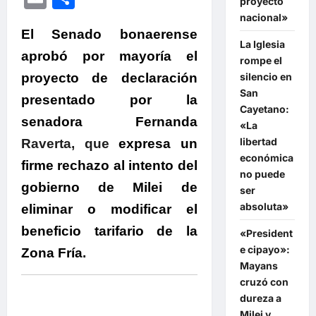
proyecto
nacional»
El Senado bonaerense
La Iglesia
aprobó por mayoría el
rompe el
silencio en
proyecto de declaración
San
presentado por la
Cayetano:
senadora
Fernanda
«La
libertad
Ravert
a
, que
expresa un
económica
firme rechazo al intento del
no puede
gobierno de Milei de
ser
absoluta»
eliminar o modificar el
beneficio tarifario de la
«President
e cipayo»:
Zona Fría.
Mayans
cruzó con
dureza a
Milei y