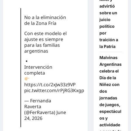
advirtió
sobre un
No a la eliminación
juicio
de la Zona Fría
político
Con este modelo el
por
ajuste es siempre
traición a
para las familias
la Patria
argentinas
Malvinas
▪︎
Argentinas
Intervención
celebra el
completa
Día de la
https://t.co/2xJw33z9VP
Niñez con
pic.twitter.com/rPjRG3Kxgp
dos
jornadas
— Fernanda
de juegos,
Raverta
espectácul
(@FerRaverta)
June
24, 2026
os y
actividade