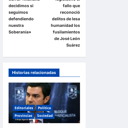
decidimos si
fallo que
c
seguimos
reconoció
i
defendiendo
delitos de lesa
ó
nuestra
humanidad los
Soberanía»
fusilamientos
n
de José León
d
Suárez
e
e
n
Historias relacionadas
t
r
a
d
Editoriales
Política
a
Provincias
Sociedad
s