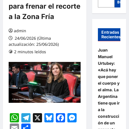
Busca
para frenar el recorte
a la Zona Fría
admin
Entradas
Recientes
24/06/2026 (Última
actualización: 25/06/2026)
Juan
2 minutos leídos
Manuel
Urtubey:
«Acá hay
que poner
el cuerpo y
el alma. La
Argentina
tiene que ir
a la
WhatsApp
Telegram
X
Bluesky
Facebook
Messenger
construcci
ón de un
Email
Compartir