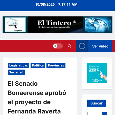
Ir
10/08/2026
7:17:11 AM
al
contenido
Ver vídeo
Legislativas
Política
Provincias
Sociedad
El Senado
Bonaerense aprobó
el proyecto de
Buscar
Fernanda Raverta