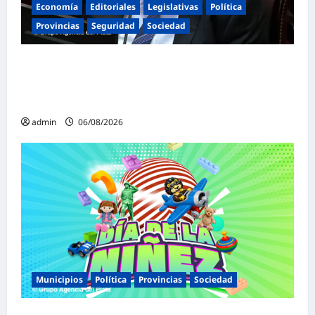
Economía
Editoriales
Legislativas
Política
Provincias
Seguridad
Sociedad
«Presidente cipayo»: Mayans cruzó con
dureza a Milei y advirtió sobre un juicio
político por traición a la Patria
admin
06/08/2026
Municipios
Política
Provincias
Sociedad