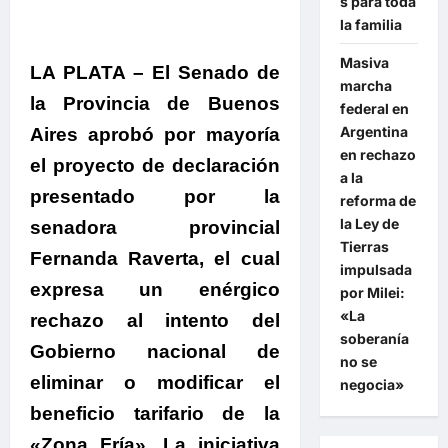
s para toda
la familia
Masiva
LA PLATA – El Senado de
marcha
la Provincia de Buenos
federal en
Argentina
Aires aprobó por mayoría
en rechazo
el proyecto de declaración
a la
presentado por la
reforma de
la Ley de
senadora provincial
Tierras
Fernanda Raverta, el cual
impulsada
expresa un enérgico
por Milei:
«La
rechazo al intento del
soberanía
Gobierno nacional de
no se
eliminar o modificar el
negocia»
beneficio tarifario de la
«Zona Fría».
La iniciativa