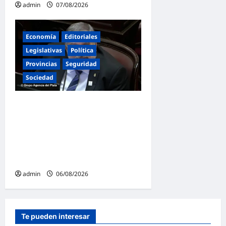
admin
07/08/2026
Economía
Editoriales
Legislativas
Política
Provincias
Seguridad
Sociedad
«Presidente cipayo»:
Mayans cruzó con dureza a
Milei y advirtió sobre un
juicio político por traición a
la Patria
admin
06/08/2026
Te pueden interesar