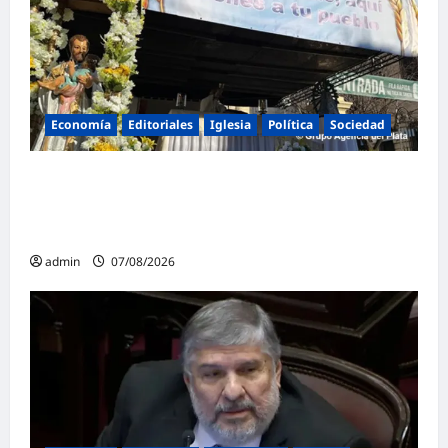
Economía
Editoriales
Iglesia
Política
Sociedad
La Iglesia rompe el silencio en San
Cayetano: «La libertad económica no puede
ser absoluta»
admin
07/08/2026