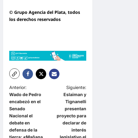
© Grupo Agencia del Plata
, todos
los derechos reservados
N
Anterior:
Siguiente:
Wado de Pedro
Eslaiman y
a
encabezó en el
Tignanelli
v
Senado
presentan
e
Nacional el
proyecto para
debate en
declarar de
g
defensa de la
interés
a
tierra: «Mañana
legislativo el