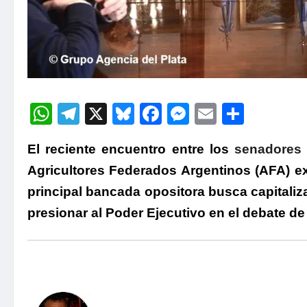
WhatsApp
Telegram
X
Bluesky
Facebook
Messenger
Email
Compa
El reciente encuentro entre los
senadores d
Agricultores Federados Argentinos (AFA) ex
principal bancada opositora busca capitaliz
presionar al Poder Ejecutivo en el debate d