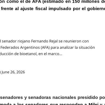
ión como el de AFA (estimado en 150 millones d
s frente al ajuste fiscal impulsado por el gobiern
el senador riojano Fernando Rejal se reunieron con
 Federados Argentinos (AFA) para analizar la situación
roducción de bioetanol, en el marco…
)
June 26, 2026
e senadores y senadoras nacionales presidido po
ómoda a los senadores que responden a Milei y 