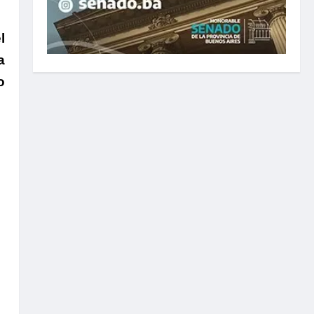
l
a
o