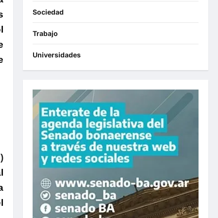
Sociedad
s
l
Trabajo
e
Universidades
e
)
l
a
l